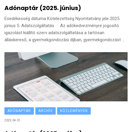
Adónaptár (2025. június)
Esedékesség dátuma Kötelezettség Nyomtatvány jele 2025.
június 5. Adatszolgáltatás Az adókedvezményre jogosító
igazolást kiállító szerv adatszolgáltatása a tartósan
álláskereső, a gyermekgondozási díjban, gyermekgondozást ...
ADÓNAPTÁR
ARCHÍV
KÖZLEMÉNYEK
2025.04.01.