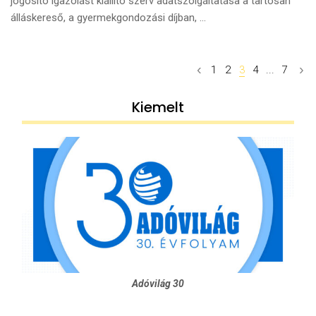
jogosító igazolást kiállító szerv adatszolgáltatása a tartósan
álláskereső, a gyermekgondozási díjban, ...
Posts
1
2
3
4
...
7
navigation
Kiemelt
Adóvilág 30