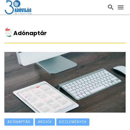
Adónaptár
ADÓNAPTÁR
ARCHÍV
KÖZLEMÉNYEK