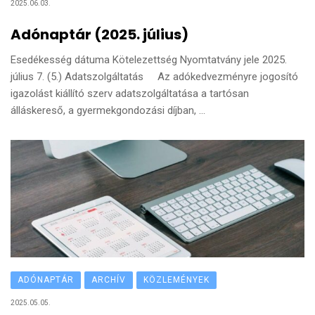
2025.06.03.
Adónaptár (2025. július)
Esedékesség dátuma Kötelezettség Nyomtatvány jele 2025.
július 7. (5.) Adatszolgáltatás Az adókedvezményre jogosító
igazolást kiállító szerv adatszolgáltatása a tartósan
álláskereső, a gyermekgondozási díjban, ...
ADÓNAPTÁR
ARCHÍV
KÖZLEMÉNYEK
2025.05.05.