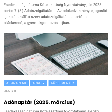
Esedékesség dátuma Kötelezettség Nyomtatvány jele 2025.
április 7. (5.) Adatszolgáltatás Az adókedvezményre jogosító
igazolást kiállító szerv adatszolgáltatása a tartósan
álláskereső, a gyermekgondozási díjban, ...
ADÓNAPTÁR
ARCHÍV
KÖZLEMÉNYEK
2025.02.03.
Adónaptár (2025. március)
Esedékesség dátuma Kötelezettség Nyomtatvány jele 2025.