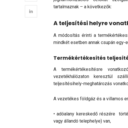
tartalmaznak – a következők:
A teljesítési helyre von
A módosítás érinti a termékértékesí
mindkét esetben annak csupán egy-e
Termékértékesítés teljesít
A termékértékesítésre vonatko
vezetékhálózaton keresztül száll
teljesítésihely-meghatározás vonatk
A vezetékes földgáz és a villamos ener
• adóalany kereskedő részére törté
vagy állandó telephelye) van,