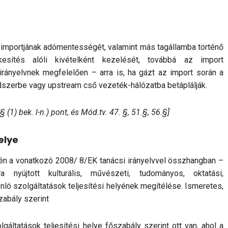
]
 importjának adómentességét, valamint más tagállamba történő
esítés alóli kivételként kezelését, továbbá az import
rányelvnek megfelelően – arra is, ha gázt az import során a
endszerbe vagy upstream cső vezeték-hálózatba betáplálják.
§ (1) bek. l-n.) pont, és Mód.tv. 47. §, 51.§, 56.§]
elye
n a vonatkozó 2008/ 8/EK tanácsi irányelvvel összhangban –
 nyújtott kulturális, művészeti, tudományos, oktatási,
nló szolgáltatások teljesítési helyének megítélése. Ismeretes,
szabály szerint
lgáltatások teljesítési helye főszabály szerint ott van, ahol a