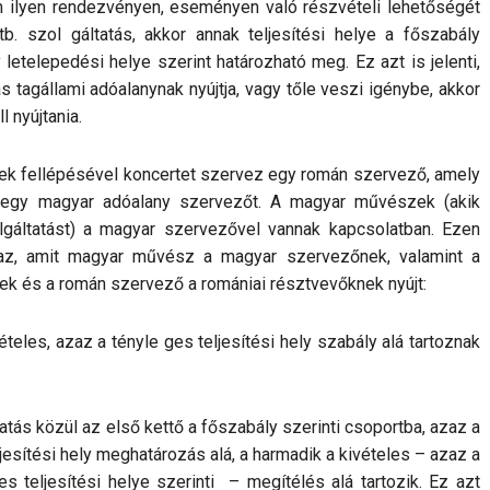
 ilyen rendezvényen, eseményen való részvételi lehetőségét
stb. szol gáltatás, akkor annak teljesítési helye a főszabály
letelepedési helye szerint határozható meg. Ez azt is jelenti,
tagállami adóalanynak nyújtja, vagy tőle veszi igénybe, akkor
l nyújtania.
k fellépésével koncertet szervez egy román szervező, amely
 egy magyar adóalany szervezőt. A magyar művészek (akik
olgáltatást) a magyar szervezővel vannak kapcsolatban. Ezen
 azaz, amit magyar művész a magyar szervezőnek, valamint a
k és a román szervező a romániai résztvevőknek nyújt:
eles, azaz a tényle ges teljesítési hely szabály alá tartoznak
tás közül az első kettő a főszabály szerinti csoportba, azaz a
jesítési hely meghatározás alá, a harmadik a kivételes – azaz a
s teljesítési helye szerinti – megítélés alá tartozik. Ez azt