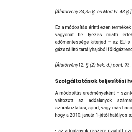
[Áfatörvény 34,35 §. és Mód.tv. 48.§.
Ez a módosítás érinti ezen termékek
vagyonát he lyezés miatti érték
adómentessége kiterjed – az EU-s i
gázszállító tartályhajóból földgázr
[Áfatörvény12. § (2) bek. d.) pont, 93. 
Szolgáltatások teljesítési h
A módosítás eredményeként – szinté
változott az adóalanyok számára
szórakoztatási, sport, vagy más haso
hogy a 2010. január 1-jétől hatályos 
• az adóalanyok részére nyújtott szo