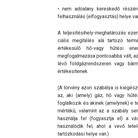
• nem adóalany kereskedő részére
felhasználás (elfogyasztás) helye va
A teljesítésihely-meghatározás ez
ciális megítélés alá tartozó term
értékesülő hő-vagy hűtési ene
megfogalmazása pontosabbá vált, az 
lévő földgázrendszeren vagy bárm
értékesítenek.
(A törvény azon szabálya is kiegész
az, aki (amely) gáz, hő vagy hűtés
foglalkozik és akinek (amelynek) e t
mértékű, valamint az a szabály se
használja fel (fogyasztja el) a v
használódik fel, ahol a vevő let
tartózkodási helye van.)