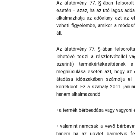
Az áfatörvény 77. §-ában felsorolt
esetén – azaz, ha az utó lagos adó
alkalmazhatja az adóalany azt az e
veheti figyelembe, amikor a módosí
áll.
Az áfatörvény 77. §-ában felsorolta
lehetővé teszi a részletvétellel va
szerinti) termékértékesítésnek 
meghiúsulása esetén azt, hogy az 
átadása időszakában számolja el
korrekciót. Ez a szabály 2011. január
hanem alkalmazandó
• a termék bérbeadása vagy vagyoni 
• valamint nemcsak a vevő bérbevevő
hanem ha az ügylet bármelyik fél