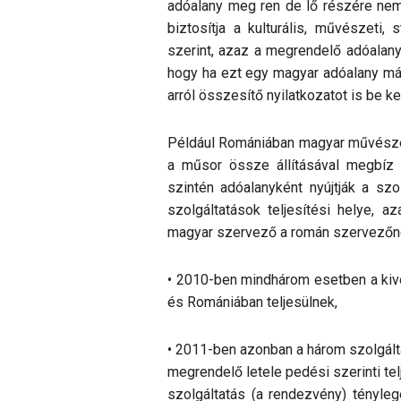
adóalany meg ren de lő részére nem
biztosítja a kulturális, művészeti, 
szerint, azaz a megrendelő adóalany 
hogy ha ezt egy magyar adóalany más 
arról összesítő nyilatkozatot is be kel
Például Romániában magyar művésze
a műsor össze állításával megbíz
szintén adóalanyként nyújtják a sz
szolgáltatások teljesítési helye,
magyar szervező a román szervezőne
• 2010-ben mindhárom esetben a kivét
és Romániában teljesülnek,
• 2011-ben azonban a három szolgálta
megrendelő letele pedési szerinti tel
szolgáltatás (a rendezvény) ténylege