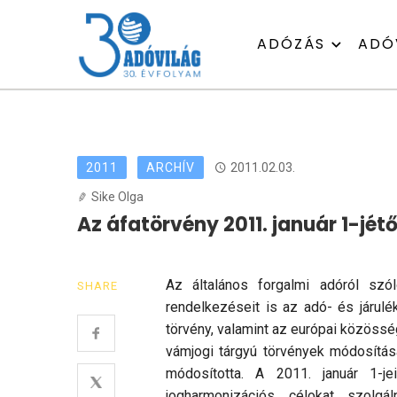
ADÓZÁS
ADÓ
2011
ARCHÍV
2011.02.03.
Sike Olga
Az áfatörvény 2011. január 1-jét
Az általános forgalmi adóról szól
SHARE
rendelkezéseit is az adó- és járulé
törvény, valamint az európai közössé
vámjogi tárgyú törvények módosításá
módosította. A 2011. január 1-je
jogharmonizációs célokat szolgál