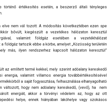
 történő értékesítés esetén, a beszerző általi tényleges
n.
en elve nem vál tozott. A módosítás következtében ezen spe
ékkör bővült, kiegészült a vezetékes hálózaton keresztül
rgiával, valamint földgáz esetében a vezetékhálózat
a földgáz tartozik ebbe a körbe, amelyet „Közösség területén
ely más, ilyen rendszerhez kapcsolt hálózaton keresztül”
ült az említett termé kekkel, mely szerint adóalany kereskedő
i energia, valamint villamos energia továbbértékesítésével
ermékkörből a saját fogyasztása, felhasználása elhanyagolható
m változott, hogy nem adóalany kereskedő, (vevő), ha nem
ásárolt energiát, akkor a törvényi védelem az, hogy az ott
elepedési helye, ennek hiányában lakóhelye vagy szokásos