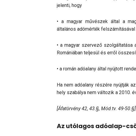
jelenti, hogy
• a magyar művészek által a magy
általános adómérték felszámításával
• a magyar szervező szolgáltatása a
Romániában teljesül és erről összesítő
• a román adóalany által nyújtott ren
Ha nem adóalany részére nyújtják az e
hely szabálya nem változik a 2010. é
[Áfatörvény 42, 43.§, Mód.tv. 49-50.§]
Az utólagos adóalap-cs