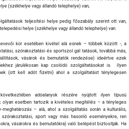
lye (székhelye vagy állandó telephelye) van,
gáltatások teljesítési helye pedig főszabály szerint ott van,
etelepedési helye (székhelye vagy állandó telephelye) van.
evevői kör esetében kivétel alá esnek – többek között -, a
ktatási, szórakoztatási és sportszol gál tatások, továbbá más,
iállítások, vásárok és bemutatók rendezése) ideértve ezek
iekhez járulékosan kap csolódó szolgáltatásokat is. Ilyen
nek (ott kell adót fizetni) ahol a szolgáltatást ténylegesen
következtében adóalanyok részére nyújtott ilyen típusú
ak olyan esetben tartozik a kivételes megítélés – a tényleges
y-meghatározás – alá, ahol a szolgáltatás során a kulturális,
, szórakoztatási, sport vagy más hasonló eseményekre, ren
sokra, vásárokra és bemutatókra) való belépést biztosítják. Ha