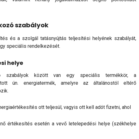
atkozó szabályok
tés és a szolgál tatásnyújtás teljesítési helyének szabályát,
gy speciális rendelkezését.
ési helye
zó szabályok között van egy speciális termékkör, a
ított ún. energiatermék, amelyre az általánostól eltérő
ozik.
giaértékesítés ott teljesül, vagyis ott kell adót fizetni, ahol
nő értékesítés esetén a vevő letelepedési helye (székhelye