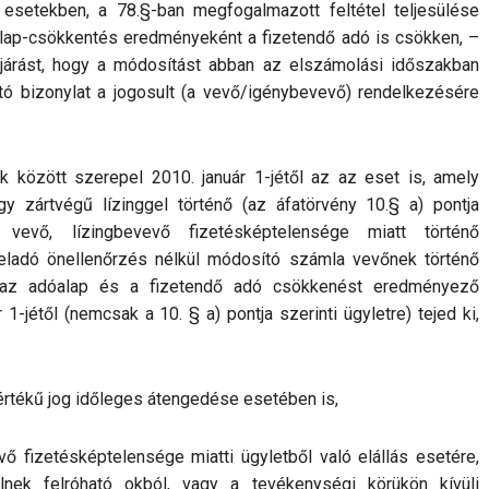
 esetekben, a 78.§-ban megfogalmazott feltétel teljesülése
alap-csökkentés eredményeként a fizetendő adó is csökken, –
ljárást, hogy a módosítást abban az elszámolási időszakban
tó bizonylat a jogosult (a vevő/igénybevevő) rendelkezésére
k között szerepel 2010. január 1-jétől az az eset is, amely
gy zártvégű lízinggel történő (az áfatörvény 10.§ a) pontja
a vevő, lízingbevevő fizetésképtelensége miatt történő
eladó önellenőrzés nélkül módosító számla vevőnek történő
 az adóalap és a fizetendő adó csökkenést eredményező
 1-jétől (nemcsak a 10. § a) pontja szerinti ügyletre) tejed ki,
értékű jog időleges átengedése esetében is,
 fizetésképtelensége miatti ügyletből való elállás esetére,
nek felróható okból, vagy a tevékenységi körükön kívüli