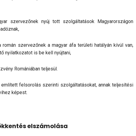
ar szervezőnek nyúj tott szolgáltatások Magyarországon
 adóznak,
 román szervezőnek a magyar áfa területi hatályán kívül van,
 nyilatkozatot is be kell nyújtani,
dezvény Romániában teljesül.
mlített felsorolás szerinti szolgáltatásokat, annak teljesítési
vihez képest.
ökkentés elszámolása