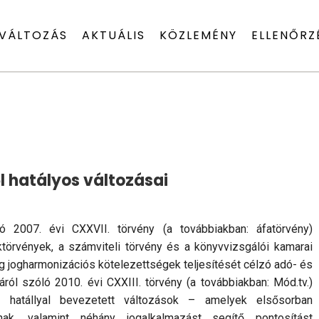
VÁLTOZÁS
AKTUÁLIS
KÖZLEMÉNY
ELLENŐRZ
ől hatályos változásai
ó 2007. évi CXXVII. törvény (a továbbiakban: áfatörvény)
ktörvények, a számviteli törvény és a könyvvizsgálói kamarai
g jogharmonizációs kötelezettségek teljesítését célzó adó- és
ról szóló 2010. évi CXXIII. törvény (a továbbiakban: Mód.tv.)
i hatállyal bevezetett változások – amelyek elsősorban
nak, valamint néhány jogalkalmazást segítő pontosítást