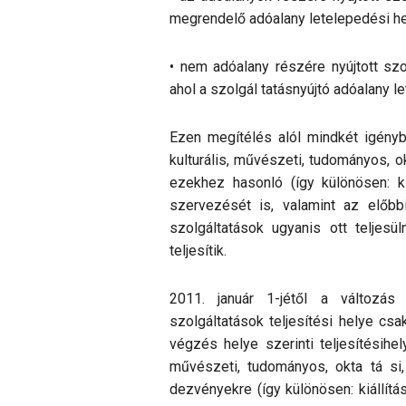
megrendelő adóalany letelepedési he
• nem adóalany részére nyújtott szol
ahol a szolgál tatásnyújtó adóalany l
Ezen megítélés alól mindkét igényb
kulturális, művészeti, tudományos, o
ezekhez hasonló (így különösen: k
szervezését is, valamint az előbb
szolgáltatások ugyanis ott teljesül
teljesítik.
2011. január 1-jétől a változás 
szolgáltatások teljesítési helye cs
végzés helye szerinti teljesítésihel
művészeti, tudományos, okta tá si
dezvényekre (így különösen: kiállítá