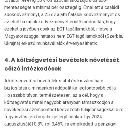
további fél évig 50%-os szociálishozzájárulásiadó-
mentességet a minimálbér összegéig. Emellett a családi
adókedvezményt, a 25 év alatti fiatalok kedvezményét és
az első házasok kedvezményét érintő módosítás, hogy
ezeket a jövőben csak az EGT-tagállamokból, illetve a
Magyarországgal határos nem EGT-tagállamokból (Szerbia,
Ukrajna) érkező munkavállalók érvényesíthetik.
4. A költségvetési bevételek növelését
célzó intézkedések
A költségvetési bevételek stabil és kiszámítható
biztosítása a mindenkori adópolitika legfontosabb célja.
Hosszabb távon, természetesen, az a cél, hogy a
költségvetés minél nagyobb arányban támaszkodjon a
növekedési szempontból kedvezőbb tulajdonságokkal bíró
fogyasztási és forgalmi jellegű adókra. Így 2024
augusztusától 0,3%-ról 0,45%-ra emelkedett a pénzügyi