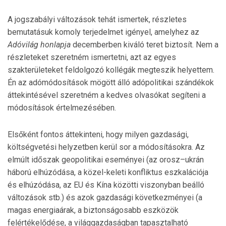
A jogszabályi változások tehát ismertek, részletes
bemutatásuk komoly terjedelmet igényel, amelyhez az
Adóvilág honlapja
decemberben kiváló teret biztosít. Nem a
részleteket szeretném ismertetni, azt az egyes
szakterületeket feldolgozó kollégák megteszik helyettem.
Én az adómódosítások mögött álló adópolitikai szándékok
áttekintésével szeretném a kedves olvasókat segíteni a
módosítások értelmezésében.
Elsőként fontos áttekinteni, hogy milyen gazdasági,
költségvetési helyzetben kerül sor a módosításokra. Az
elmúlt időszak geopolitikai eseményei (az orosz–ukrán
háború elhúzódása, a közel-keleti konfliktus eszkalációja
és elhúzódása, az EU és Kína közötti viszonyban beálló
változások stb.) és azok gazdasági következményei (a
magas energiaárak, a biztonságosabb eszközök
felértékelődése, a világgazdaságban tapasztalható