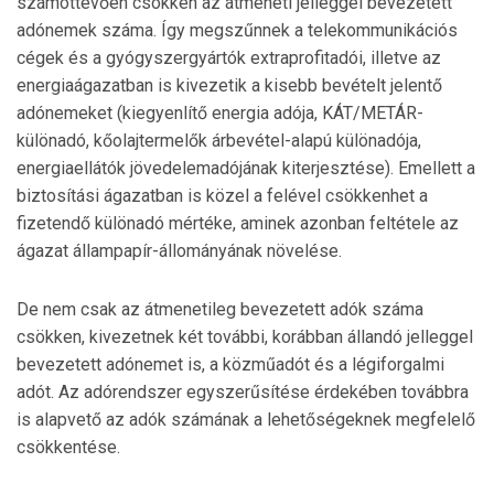
számottevően csökken az átmeneti jelleggel bevezetett
adónemek száma. Így megszűnnek a telekommunikációs
cégek és a gyógyszergyártók extraprofitadói, illetve az
energiaágazatban is kivezetik a kisebb bevételt jelentő
adónemeket (kiegyenlítő energia adója, KÁT/METÁR-
különadó, kőolajtermelők árbevétel-alapú különadója,
energiaellátók jövedelemadójának kiterjesztése). Emellett a
biztosítási ágazatban is közel a felével csökkenhet a
fizetendő különadó mértéke, aminek azonban feltétele az
ágazat állampapír-állományának növelése.
De nem csak az átmenetileg bevezetett adók száma
csökken, kivezetnek két további, korábban állandó jelleggel
bevezetett adónemet is, a közműadót és a légiforgalmi
adót. Az adórendszer egyszerűsítése érdekében továbbra
is alapvető az adók számának a lehetőségeknek megfelelő
csökkentése.