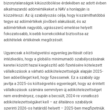
bizonytalanságok kiküszöbölése érdekében az adott évben
alkalmazandó adómértékeket a NAV a honlapján is
közzéteszi. Az új szabályozás célja, hogy kiszámíthatóbbá
tegye az adómértékek jövőbeli alakulását, és az
adómértékek nagyobb, ugrásszerű emelése helyett
fokozatosabb, kisebb korrekciókkal biztosítsa az
adótételek értékének megőrzését.
Ugyancsak a költségvetési egyenleg javítását célzó
intézkedés, hogy a globális minimumadó szabályozásának
keretei között hazai kiegészítő adó fizetésére kötelezett
vállalkozások a várható adókötelezettségük alapján 2025-
ben adóelőleget kell, hogy fizessenek. Ez a szabály úgy
javítja a 2025-ös költségvetés egyenlegét, hogy az érintett
vállalkozások számára semmilyen új adókötelezettséget
nem eredményez, csupán a becsült, 2024-re vonatkozó
adókötelezettségüket kell – az általános szabályok
szerinti 2026-os határidő helyett – 2025-ben megfizetniük.