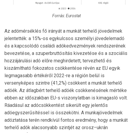
Forrás: Eurostat
Az adómérséklés fő irányát a munkát terhelő jövedelmek
jelentették: a 15%-os egykulcsos személyi jövedelemadó
és a kapcsolódó családi adókedvezmények rendszerének
bevezetése, a szuperbruttósítás kivezetése és a szociális
hozzájárulási adó előre meghirdetett, tervezhető és
kiszámítható fokozatos csökkentése révén az EU egyik
legmagasabb értékéről 2022-re a régión belül is
versenyképes szintre (41,2%) csökkent a munkát terhelő
adóék. Az átlagbért terhelő adóék csökkenésének mértéke
ebben az időszakban EU-s viszonylatban is kimagasló volt.
Ráadásul az adócsökkentést sikerült egy jelentős
adóegyszerűsítéssel is összekötni. A munkajövedelmek
adóztatása terén rendkívül fontos eredmény, hogy a munkát
terhelő adók alacsonyabb szintjét az orosz–ukrán