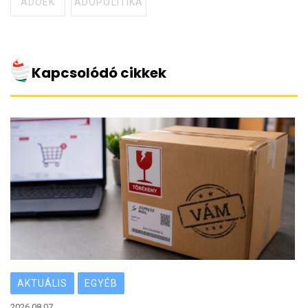
ADÓÉK
ADÓPOLITIKA
Tagged
with
Kapcsolódó cikkek
AKTUÁLIS
EGYÉB
2026.08.07.