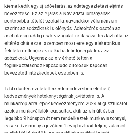
kiemelkedik egy új adóeljárás, az adategyeztetési eljárás
bevezetése. Ez az eljárás a NAV adatállományának
pontosabbá tételét szolgálja, ugyanakkor véleményem
szerint az adózóknak is előnyös. Adateltérés esetén az
adóhatóság eddig csak vizsgálat indításával tisztázhatta az
eltérés okát ezzel szemben most erre egy elektronikus
felületen, ellenőrzés nélkül is lehetőségük lesz az
adózóknak. Ugyanez az elv érhető tetten a
foglalkoztatáshoz kapcsolódó eltérések kapcsán
bevezetett intézkedések esetében is.
Több döntés született az adórendszerben elérhető
kedvezmények hatékonyságának javítására is. A
munkaerőpiacra lépők kedvezményére 2024 augusztusától
azok a munkavállalók jogosultak, akik az elmúlt évben
legalább 9 hónapon át nem rendelkeztek munkaviszonnyal,
és a kedvezmény a jövőben 1 évig biztosít teljes, valamint