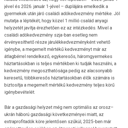
jével és 2026. január 1-jével – duplájára emelkedik a
gyermekek után járó családi adókedvezmény mértéke. Jól
mutatja a léptékét, hogy közel 1 millió család anyagi
helyzetét javítja érezhetően ez az intézkedés. Mivel a
családi adókedvezmény szja-ban esetleg nem
érvényesíthető része járulékkedvezményként vehető
igénybe, a megemelt mértékű kedvezményt már az
átlagbérrel rendelkező, egykeresős, háromgyermekes
háztartásokban is teljes mértékben ki tudják használni, a
kedvezmény megoszthatósága pedig az alacsonyabb
keresetű, többkeresős háztartásokban élők számára is
biztosítja a megemelt mértékű kedvezmény teljes körű
igénybevételét.
Bár a gazdasági helyzet még nem optimális az orosz–
ukrán háború gazdasági következményei miatt, az
extraprofitadók köre jelentősen szűkül, 2025-ben már