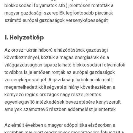
blokkosodási folyamatok stb.) jelentősen rontották a
magyar gazdasági szereplők legfontosabb piacának
számító európai gazdaságok versenyképességét.
1. Helyzetkép
Az orosz–ukrán háború elhúzódásának gazdasági
következményei, köztük a magas energiaárak és a
világgazdaságban tapasztalható blokkosodási folyamatok
továbbra is jelentősen rontják az európai gazdaságok
versenyképességét. A gazdasági turbulenciák miatt
megemelkedett költségvetési hiány következtében a
környező régiós országok nagy része jelentős
egyenlegjavító intézkedések bevezetésére kényszerült,
amelyek számottevő részben adóemelést jelentettek.
Az elmúlt években a magyar adópolitika elsősorban a
korábban már elért eredmények megőrzésére fókuszált a