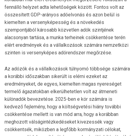
fennálló helyzet adta lehetőségek között. Fontos volt az
összesített GDP-arányos adóelvonás és azon belül is
kiemelten a versenyképesség és a növekedés
szempontjából károsabb közvetlen adók szintjének
alacsonyan tartása, a munka terheinek csökkentése terén
elért eredmények és a vállalkozások számára nemzetközi
szinten is versenyképes adórendszer megőrzése.
Az adózók és a vállalkozások túlnyomó többsége számára
a korábbi időszakban sikerült is elérni ezeket az
eredményeket, de egyes, kiemelten magas nyereséget
termelő ágazatokban elkerülhetetlen volt az átmeneti
különadók bevezetése. 2025-ben e kör számára is
kedvező fejlemény, hogy a költségvetési hiány további
csökkentése mellett is van mód arra, hogy a korábban
meghozott válságintézkedéseket kivezessék vagy
csökkentsék, miközben a legfőbb kormányzati célokat,