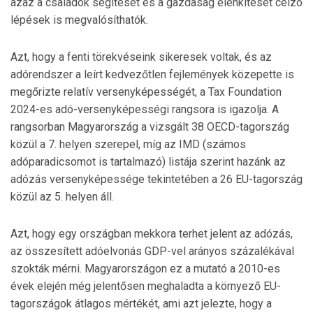
azaz a családok segítését és a gazdaság élénkítését célzó
lépések is megvalósíthatók.
Azt, hogy a fenti törekvéseink sikeresek voltak, és az
adórendszer a leírt kedvezőtlen fejlemények közepette is
megőrizte relatív versenyképességét, a Tax Foundation
2024-es adó-versenyképességi rangsora is igazolja. A
rangsorban Magyarország a vizsgált 38 OECD-tagország
közül a 7. helyen szerepel, míg az IMD (számos
adóparadicsomot is tartalmazó) listája szerint hazánk az
adózás versenyképessége tekintetében a 26 EU-tagország
közül az 5. helyen áll.
Azt, hogy egy országban mekkora terhet jelent az adózás,
az összesített adóelvonás GDP-vel arányos százalékával
szokták mérni. Magyarországon ez a mutató a 2010-es
évek elején még jelentősen meghaladta a környező EU-
tagországok átlagos mértékét, ami azt jelezte, hogy a