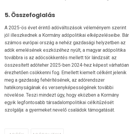
5. Összefoglalás
A 2025-ös évet érintő adóváltozások véleményem szerint
jól illeszkednek a Kormány adópolitikai elképzeléseibe. Bár
számos európai ország a nehéz gazdasági helyzetben az
adók emelésének eszközéhez nyúlt, a magyar adópolitika
továbbra is az adócsökkentés mellett tör lándzsát: az
összesített adóteher 2025-ben 2024-hez képest várhatóan
érezhetően csökkenni fog. Emellett kiemelt célként jelenik
meg a gazdaság fehérítésének, az adórendszer
hatékonyságának és versenyképességének további
növelése. Teszi mindezt úgy, hogy eközben a Kormány
egyik legfontosabb társadalompolitikai célkitűzését
szolgálja: a gyermeket nevelő családok támogatását.