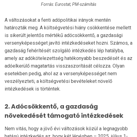
Forrás: Eurostat, PM-számítás
A változásokat a fenti adópolitikai irányok mentén
határozták meg. A költségvetési hiány csökkentése mellett
is sikerült jelentős mértékű adócsökkentő, a gazdasági
versenyképességet javító intézkedéseket hozni. Számos, a
gazdaság fehérítését szolgáló intézkedés lép hatályba,
amely az adókötelezettség hatékonyabb beszedését és az
adóelkerülő magatartás visszaszorítását célozza. Olyan
esetekben pedig, ahol az a versenyképességet nem
veszélyezteti, a költségvetési bevételeket növelő
intézkedések is történtek.
2. Adócsökkentő, a gazdaság
növekedését támogató intézkedések
Nem vitás, hogy a jövő évi változások közül a legnagyobb
hatású intézkedés az, hogy két lépésben – 2025. július 1-