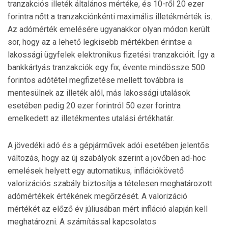
tranzakciós illeték általános mértéke, és 10-ről 20 ezer
forintra nőtt a tranzakciónkénti maximális illetékmérték is.
Az adómérték emelésére ugyanakkor olyan módon került
sor, hogy az a lehető legkisebb mértékben érintse a
lakossági ügyfelek elektronikus fizetési tranzakcióit. Így a
bankkártyás tranzakciók egy fix, évente mindössze 500
forintos adótétel megfizetése mellett továbbra is
mentesülnek az illeték alól, más lakossági utalások
esetében pedig 20 ezer forintról 50 ezer forintra
emelkedett az illetékmentes utalási értékhatár.
A jövedéki adó és a gépjárművek adói esetében jelentős
változás, hogy az új szabályok szerint a jövőben ad-hoc
emelések helyett egy automatikus, inflációkövető
valorizációs szabály biztosítja a tételesen meghatározott
adómértékek értékének megőrzését. A valorizáció
mértékét az előző év júliusában mért infláció alapján kell
meghatározni. A számítással kapcsolatos