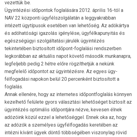
vezettük be.
Ügyintézési időpontok foglalására 2012. április 16-tól a
NAV 22 központi ügyfélszolgálatán a leggyakrabban
intézett ügytípusok esetében van lehetőség. Az adókártya
és adóhatósági igazolás igénylése, ügyfélkapunyitás és
egészségügyi szolgáltatási járulék ügyintézés
tekintetében biztosított időpont-foglalási rendszerben
legkorábban az aktuális napot követő második munkanapra,
legfeljebb pedig 2 hétre előre rögzíthetjük a nekünk
megfelelő időpontot az ügyintézésre. Az egyes ügy­
félfogadási napokon belül 20 percenként biztosított a
foglalás.
Annak ellenére, hogy az internetes időpontfoglalás könnyen
kezelhető felülete gyors választási lehető­séget biztosít az
ügyintézés optimális időpontjára nézve, kevesen élnek
adózóink közül ezzel a lehető­séggel. Ennek oka az, hogy
az adózók a személyes ügyfélfogadás keretében az
intézni kívánt ügyek döntő többségében viszonylag rövid