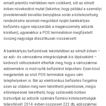
emiatt jelentős mértékben nem csökkent, sőt az elmúlt
évben növekedést mutat (tekintve, hogy például a személyi
jövedelemadó bevallás benyújtása során a kö­telezettség
rendezésére azonnali megoldást nyújtó bankkártyás
befizetés egyre népszerűbb a magánszemély adózók
körében), ugyanakkor a POS terminálokon meg­fi­ze­tett
összeg nagysága drasztikusan visszaesett.
A bankkártyás befizetések tekintetében az elmúlt évben –
az adó- és vámszakma integrációjának kis lépé­seként –
kedvező változásként élhettük meg, hogy a vámszakmai
adónemekre is mód nyílik befizetést teljesíteni. Ezen kívül
megjelentek az első POS terminálok egyes vám
telephelye­ken is. Bár az elektronikus befizetés forgalma
ezen az olda­lon még nem tekinthető jelentősnek, mégis
előrelépésnek tekint­hető, hogy szélesebb körben
biztosítjuk az adózók számára fizetési kötelezettségük
teljesítését. 2014. év­ben összesen 222 db, adószakmai