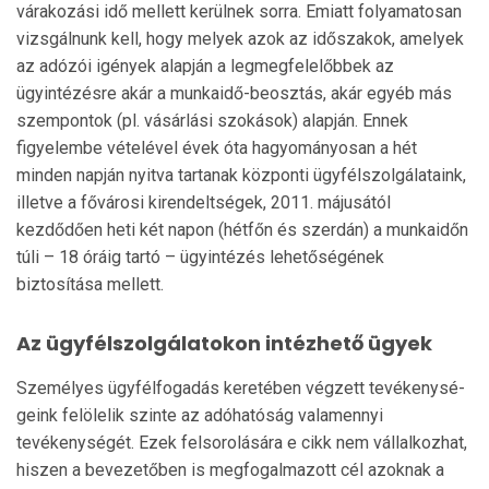
várakozási idő mellett kerülnek sorra. Emiatt folyamatosan
vizsgál­nunk kell, hogy melyek azok az időszakok, amelyek
az adózói igények alapján a legmegfelelőbbek az
ügyintézésre akár a munkaidő-beosztás, akár egyéb más
szempontok (pl. vásárlási szokások) alapján. En­nek
figyelembe vételével évek óta hagyományosan a hét
minden napján nyitva tartanak központi ügyfél­szolgálataink,
illetve a fővárosi kirendeltségek, 2011. májusától
kezdődően heti két napon (hétfőn és szer­dán) a munkaidőn
túli – 18 óráig tartó – ügyintézés lehetőségének
biztosítása mellett.
Az ügyfélszolgálatokon intézhető ügyek
Személyes ügyfélfogadás keretében végzett tevé­keny­sé­
geink felölelik szinte az adóhatóság vala­mennyi
tevékenységét. Ezek felsorolására e cikk nem vállalkozhat,
hiszen a bevezetőben is megfogal­ma­zott cél azoknak a