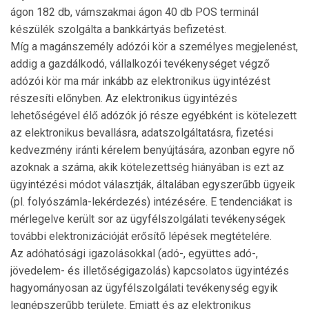
ágon 182 db, vám­szak­mai ágon 40 db POS terminál
készülék szolgálta a bankkártyás befizetést.
Míg a magánszemély adózói kör a személyes meg­je­le­nést,
addig a gazdálkodó, vállalkozói tevékeny­sé­get végző
adózói kör ma már inkább az elektronikus ügyintézést
részesíti előnyben. Az elektronikus ügy­intézés
lehetőségével élő adózók jó része egyébként is kötelezett
az elektronikus bevallásra, adatszolgáltatásra, fizetési
kedvezmény iránti kérelem benyújtására, azonban egyre nő
azoknak a száma, akik köte­lezettség hiányában is ezt az
ügyintézési módot vá­lasztják, általában egyszerűbb ügyeik
(pl. folyószámla-lekérdezés) intézésére. E tendenciákat is
mérle­gel­ve került sor az ügyfélszolgálati tevékenységek
továb­bi elektronizációját erősítő lépések megtételére.
Az adóhatósági igazolásokkal (adó-, együttes adó-,
jövedelem- és illetőségigazolás) kapcsolatos ügyin­té­zés
hagyományosan az ügyfélszolgálati tevékenység egyik
legnépszerűbb területe. Emiatt és az elektronikus