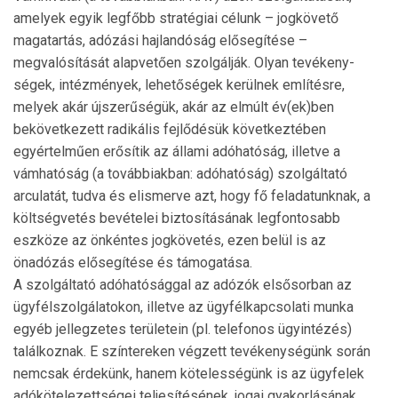
amelyek egyik legfőbb stratégiai célunk – jogkövető
magatartás, adózási hajlandóság elősegítése –
megvalósítását alapvetően szolgálják. Olyan tevé­keny­
ségek, intézmények, lehetőségek kerülnek említésre,
melyek akár újszerűségük, akár az elmúlt év(ek)ben
bekövetkezett radikális fejlődésük követ­kez­tében
egyértelműen erősítik az állami adóhatóság, illetve a
vámhatóság (a továbbiakban: adóhatóság) szolgáltató
arculatát, tudva és elismerve azt, hogy fő feladatunknak, a
költségvetés bevételei biztosításának legfontosabb
eszköze az önkéntes jogkövetés, ezen belül is az
önadózás elősegítése és tá­mogatása.
A szolgáltató adóhatósággal az adózók elsősorban az
ügyfélszolgálatokon, illetve az ügyfélkapcsolati mun­ka
egyéb jellegzetes területein (pl. telefonos ügyintézés)
találkoznak. E színtereken végzett tevé­keny­ségünk során
nemcsak érdekünk, hanem köte­les­ségünk is az ügyfelek
adókötelezettségei teljesí­té­sének, jogai gyakorlásának