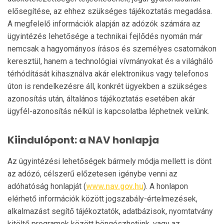
elősegítése, az ehhez szük­séges tájékoztatás megadása.
A megfelelő információk alapján az adózók számára az
ügyintézés lehe­tő­sége a technikai fejlődés nyomán már
nemcsak a hagyományos írásos és személyes csatornákon
ke­resztül, hanem a technológiai vívmányokat és a világháló
térhódítását kihasználva akár elektronikus vagy telefonos
úton is rendelkezésre áll, konkrét ügyek­ben a szükséges
azonosítás után, általános tájé­koztatás esetében akár
ügyfél-azonosítás nélkül is kapcsolatba léphetnek velünk.
Kiindulópont: a NAV honlapja
Az ügyintézési lehetőségek bármely módja mellett is dönt
az adózó, célszerű előzetesen igénybe venni az
adóhatóság honlapját (
www.nav.gov.hu
). A honlapon
elérhető információk között jogszabály-értel­mezések,
alkalmazást segítő tájékoztatók, adatbázi­sok, nyomtatvány
kitöltő programok között böngészhetünk, vagy az