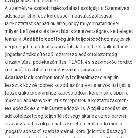
szolgálatokon is elérhető.
A személyre szabott tájékoztatást szolgálja a Személyes
adónaptár, ahol egy kérdéssor megválaszolásával
tájékozta­tást kaphatunk arról, hogy milyen határidővel
milyen befizetési és bevallási kötelezettségnek kell eleget
tennünk.
Adókötelezettségünk teljesítéséhez
nyújtanak
segítsé­get a szolgáltatások fül alatt elérhető kalkulátorok
(ingatlanértékesítésből származó adókötelezettség
kiszámítása, pótlékszámítás, TEÁOR és szakmakód fordító
kulcsok), továbbá a számlaszámok jegyzéke.
Adatbázisok
körében törvényi felhatalmazás alapján
tesszük közzé többek között az áfa, eva alanyok listáját, a
fészekrakó programhoz kapcsolódóan kérelmük alapján a
működő adóalanyokat, itt szerepelnek a köztartozásmen­
tes adózók és a minősített adózók is. A tájékozódást, az
adókötelezettség teljesítését vagy akár az üzleti partner
kiválasztását szolgáló listák körében említendő még a
„negatív adósok” adatbázisainak köre (jelentős összegű