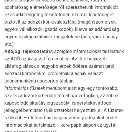
adóhatóság elérhetőségeiről szerezhetünk információt.
Ezen adatrengeteg tekintetében szűrési lehe­tőséget
biztosít az adózói kör kiválasztása (magánsze­mé­lyek,
egyéni vállalkozók, gazdálkodók), illetve az adóhatóság
egyes szakágazatainak megjelölése (adó, vám, bűnügy,
stb.).
Adójogi tájékoztatást
szolgáló információkat találha­tunk
az ADÓ szakágazat főmenüben. Az itt elhelyezett
állásfoglalások a nagyobb érdeklődésre számot tartó
adózási kérdésekre, problémákra adnak választ
adónemenkénti csoportosításban.
Információs füzetek
menüpont alatt egy-egy fontosabb,
széles adózói kört érintő témát összefoglaló, az ahhoz
kapcsolódó aktuális jogszabályi ismereteket átfogó
jelleggel bemutató tájékoztatókat helyeztünk el. A füzetek
szűkebb – elsősorban magánszemély adózókat érintő
infor­mációkat tartalmazó – köre papír alapon az ügyfél­