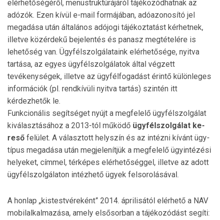
elérhetőségéről, menüstruktúrájáról tájékozódhatnak az
adózók. Ezen kívül e-mail formájában, adóazonosító jel
megadása után általános adójogi tájékoztatást kérhetnek,
illetve közérdekű bejelentés és panasz megtételére is
lehetőség van. Ügyfélszolgálataink elérhetősége, nyitva
tartása, az egyes ügyfélszolgálatok által végzett
tevékenységek, illetve az ügyfélfogadást érintő különleges
információk (pl. rendkívüli nyitva tartás) szintén itt
kérdezhetők le.
Funkcionális segítséget nyújt a megfelelő ügyfélszolgálat
kiválasztásához a 2013-tól működő
ügyfélszolgálat ke­
reső
felület. A választott helyszín és az intézni kívánt ügy­
típus megadása után megjelenítjük a megfelelő ügyinté­zési
helyeket, címmel, térképes elérhetőséggel, illetve az adott
ügyfélszolgálaton intézhető ügyek felsorolásával.
A honlap „kistestvéreként” 2014. áprilisától elérhető a NAV
mobilalkalmazása, amely elsősorban a tájékozó­dást segíti: