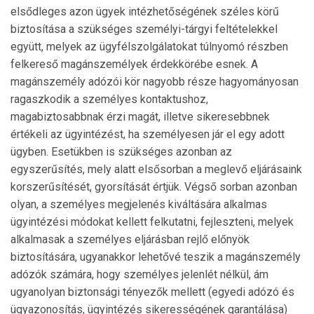
elsődleges azon ügyek intézhetőségének széles körű
biztosítása a szükséges személyi-tárgyi feltételekkel
együtt, melyek az ügyfélszolgálatokat túlnyomó részben
felkereső magánszemélyek érdekkörébe esnek. A
magánszemély adózói kör nagyobb része hagyományosan
ragaszkodik a személyes kontaktushoz,
magabiztosabbnak érzi magát, illetve sikeresebbnek
értékeli az ügyintézést, ha szemé­lyesen jár el egy adott
ügyben. Esetükben is szükséges azonban az
egyszerűsítés, mely alatt elsősorban a meg­levő eljárásaink
korszerűsítését, gyorsítását értjük. Végső sor­ban azonban
olyan, a személyes megjelenés kivál­tására alkalmas
ügyintézési módokat kellett felkutatni, fejleszteni, melyek
alkalmasak a személyes eljárásban rejlő előnyök
biztosítására, ugyanakkor lehetővé teszik a magánszemély
adózók számára, hogy személyes jelenlét nélkül, ám
ugyanolyan biztonsági tényezők mellett (egyedi adózó és
ügyazonosítás, ügyintézés sikerességének ga­rantálása)