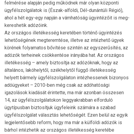
felmérése alapján pedig működnek már olyan központi
ügyfélszolgálatok is (Észak-alföldi, Dél-dunántúli Régió),
ahol a hét egy-egy napján a vámhatóság ügyintézőit is meg­
kereshetik adózóink.
Az országos illetékesség keretében történő ügyintézés
lehetőségének megteremtése, illetve az intézhető ügyek
körének folyamatos bővítése szintén az egyszerűsítés, az
adózók terheinek csökkentése irányába hat. Az országos
illetékesség – amely biztosítja az adózóknak, hogy az
általános, lakóhelytől, székhelytől függő illetékesség
helyett bármely ügyfélszolgálaton intézhessenek bizonyos
adóügyeket – 2010-ben még csak az adóhatósági
igazolások kiadását érintette, ma már azonban összesen
14, az ügyfélszolgálatokon leggyakrabban elforduló
ügytípusban biztosítjuk ügyfeleink számára a szabad
ügyfélszolgálat választás lehetőségét. Ezen belül az egyik
legjelentősebb reform, hogy ma már a külföldi adózók is
bárhol intézhetik az országos illetékesség keretébe