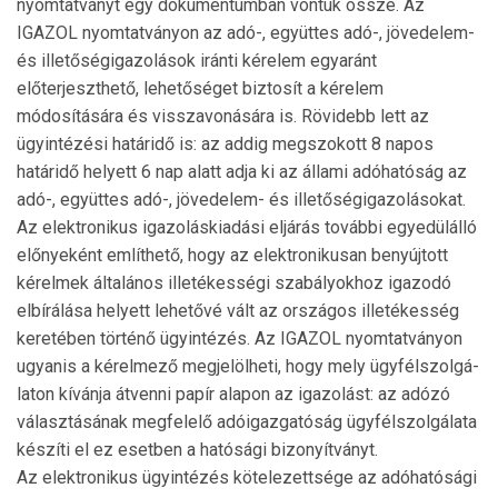
nyom­tatványt egy dokumentumban vontuk össze. Az
IGAZOL nyomtatványon az adó-, együttes adó-, jövedelem-
és illetőségigazolások iránti kérelem egyaránt
előterjeszthető, lehetőséget biztosít a kérelem
módosítására és vissza­vo­nására is. Rövidebb lett az
ügyintézési határidő is: az addig megszokott 8 napos
határidő helyett 6 nap alatt adja ki az állami adóhatóság az
adó-, együttes adó-, jövedelem- és illetőségigazolásokat.
Az elektronikus igazoláskiadási eljárás további egyedülálló
előnyeként említhető, hogy az elektronikusan benyújtott
kérelmek általános illetékességi szabályokhoz igazodó
elbírálása helyett lehetővé vált az országos illetékesség
keretében történő ügyintézés. Az IGAZOL nyomtatványon
ugyanis a kérelmező megjelölheti, hogy mely ügyfélszolgá­
laton kívánja átvenni papír alapon az igazolást: az adózó
választásának megfelelő adóigazgatóság ügyfélszolgálata
készíti el ez esetben a hatósági bizonyítványt.
Az elektronikus ügyintézés kötelezettsége az adóhatósági