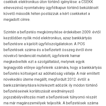
csekkek elektronikus úton történő igénylése: a CSEKK
elnevezésű nyomtatvány ügyfélkapun történő beküldését
követő második héten postázzuk a kért csekkeket a
megadott címre.
Szintén a befizetés megkönnyítése érdekében 2009. év­től
kezdődően nyílik mód elektronikus, azaz bankkártyás
befizetésre a kijelölt ügyfélszolgálatokon. A POS
befizetések száma és a befizetett összeg évről évre
növekvő ten­denciát mutatott, ügyfeleink hamar
megkedvelték ezt a szolgáltatást, melynek egyik
legnagyobb előnye ügyfeleink számára, hogy a bankkártyás
befizetés költségeit az adóhatóság vállalja. A már említett
növekedés üteme megállt, megfordult 2012. évtől: a
bankszámlanyitásra kötelezett adózók ily módon történő
befizetéseinek korlátozását eredményező
jogszabályváltozás miatt a befizetések túl­nyomó részét
ma már magánszemélyek teljesítik. A befizetések száma