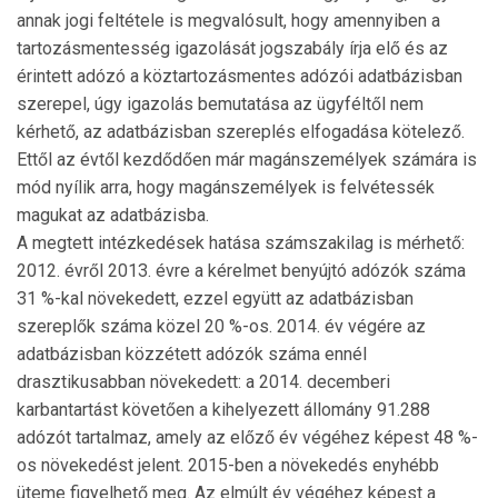
annak jogi feltétele is megvalósult, hogy amennyiben a
tartozásmentesség igazolását jogszabály írja elő és az
érintett adózó a köztartozásmentes adózói adatbázisban
szerepel, úgy igazolás bemutatása az ügyféltől nem
kérhető, az adatbázisban sze­replés elfogadása kötelező.
Ettől az évtől kezdődően már magánszemélyek számára is
mód nyílik arra, hogy magánszemélyek is felvétessék
magukat az adat­bázisba.
A megtett intézkedések hatása számszakilag is mér­hető:
2012. évről 2013. évre a kérelmet benyújtó adózók száma
31 %-kal növekedett, ezzel együtt az adatbázisban
szereplők száma közel 20 %-os. 2014. év végé­re az
adatbázisban közzétett adózók száma ennél
drasztikusabban növekedett: a 2014. decemberi
karbantartást követően a kihelyezett állomány 91.288
adózót tartalmaz, amely az előző év végéhez képest 48 %-
os növekedést jelent. 2015-ben a növeke­dés enyhébb
üteme figyelhető meg. Az elmúlt év végéhez képest a