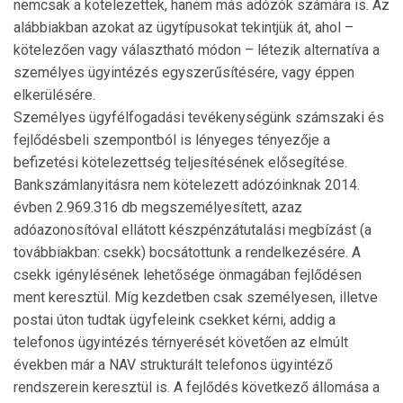
nemcsak a kötelezettek, hanem más adózók számára is. Az
alábbiakban azokat az ügytí­pusokat tekintjük át, ahol –
kötelezően vagy választható módon – létezik alternatíva a
személyes ügyintézés egyszerűsítésére, vagy éppen
elkerülésére.
Személyes ügyfélfogadási tevékenységünk számszaki és
fejlődésbeli szempontból is lényeges tényezője a
befizetési kötelezettség teljesítésének elősegítése.
Bankszámlanyi­tásra nem kötelezett adózóinknak 2014.
évben 2.969.316 db megszemélyesített, azaz
adóazonosítóval ellátott kész­pénzátutalási megbízást (a
továbbiakban: csekk) bocsátottunk a rendelkezésére. A
csekk igénylésének lehetősége ön­magában fejlődésen
ment keresztül. Míg kezdetben csak személyesen, illetve
postai úton tudtak ügyfeleink csekket kérni, addig a
telefonos ügyintézés térnyerését követően az elmúlt
években már a NAV strukturált telefonos ügyintéző
rendszerein keresztül is. A fejlődés következő állomása a