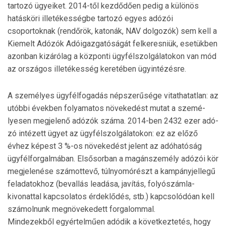
tartozó ügyeiket. 2014-től kezdődően pedig a különös
hatásköri illetékességbe tartozó egyes adózói
csoportoknak (rendőrök, katonák, NAV dolgozók) sem kell a
Kiemelt Adózók Adói­gaz­gatóságát felkeresniük, esetükben
azonban kizárólag a központi ügyfélszolgálatokon van mód
az országos illetékesség keretében ügyintézésre.
A személyes ügyfélfogadás népszerűsége vitathatatlan: az
utóbbi években folyamatos növekedést mutat a sze­mé­
lyesen megjelenő adózók száma. 2014-ben 2432 ezer adó­
zó intézett ügyet az ügyfélszolgálatokon: ez az előző
évhez képest 3 %-os növekedést jelent az adóhatóság
ügyfél­for­galmában. Elsősorban a magánszemély adózói kör
meg­je­lenése számottevő, túlnyomórészt a kampányjellegű
feladatokhoz (bevallás leadása, javítás, folyószámla-
kivonattal kapcsolatos érdeklődés, stb.) kapcsolódóan kell
számol­nunk megnövekedett forgalommal.
Mindezekből egyértelműen adódik a következtetés, hogy