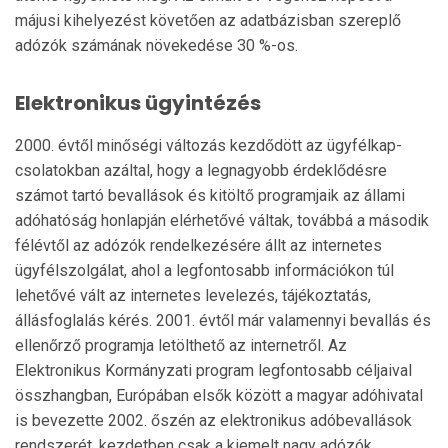
májusi kihelyezést követően az adatbázisban szereplő
adózók számának növekedése 30 %-os.
Elektronikus ügyintézés
2000. évtől minőségi változás kezdődött az ügyfél­kap­
csolatokban azáltal, hogy a legnagyobb érdek­lő­désre
számot tartó bevallások és kitöltő programjaik az állami
adóhatóság honlapján elérhetővé váltak, továbbá a második
félévtől az adózók rendelkezésére állt az internetes
ügyfélszolgálat, ahol a legfontosabb információkon túl
lehetővé vált az internetes leve­lezés, tájékoztatás,
állásfoglalás kérés. 2001. évtől már valamennyi bevallás és
ellenőrző programja letölt­hető az internetről. Az
Elektronikus Kormányzati prog­ram legfontosabb céljaival
összhangban, Euró­pá­ban elsők között a magyar adóhivatal
is bevezette 2002. őszén az elektronikus adóbevallások
rendsze­rét, kezdetben csak a kiemelt nagy adózók