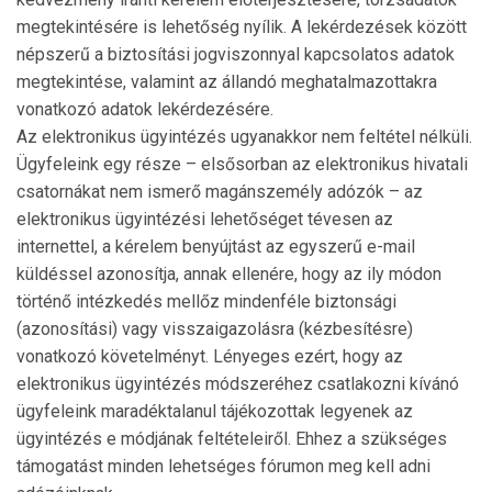
megtekintésére is lehetőség nyílik. A lekér­dezések között
népszerű a biztosítási jogviszonnyal kapcsolatos adatok
megtekintése, valamint az állandó meg­hatalmazottakra
vonatkozó adatok lekérdezésére.
Az elektronikus ügyintézés ugyanakkor nem feltétel nél­küli.
Ügyfeleink egy része – elsősorban az elektronikus hivatali
csatornákat nem ismerő magánszemély adózók – az
elektronikus ügyintézési lehetőséget tévesen az
internettel, a kérelem benyújtást az egyszerű e-mail
küldéssel azonosítja, annak ellenére, hogy az ily módon
történő intézkedés mellőz mindenféle biztonsági
(azonosítási) vagy visszaigazolásra (kézbesítésre)
vonatkozó követel­ményt. Lényeges ezért, hogy az
elektronikus ügyintézés módszeréhez csatlakozni kívánó
ügyfeleink maradékta­lanul tájékozottak legyenek az
ügyintézés e módjának feltételeiről. Ehhez a szükséges
támogatást minden lehetséges fórumon meg kell adni