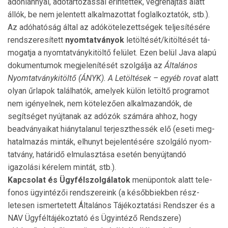
adóhiánnyal, adótartozással érintettek, végrehajtás alatt
állók, be nem jelentett alkalmazottat foglalkoztatók, stb.).
Az adóhatóság által az adókötelezettségek teljesítésére
rendszeresített
nyomtatványok
letöltését/kitöltését tá­
mo­gat­ja a nyomtatványkitöltő felület. Ezen belül Java ala­pú
dokumentumok megjelenítését szolgálja az
Általános
Nyomtatványkitöltő (ÁNYK). A Letöltések – egyéb rovat
alatt
olyan űrlapok találhatók, amelyek külön letöltő prog­ramot
nem igényelnek, nem kötelezően alkalmazandók, de
segítséget nyújtanak az adózók számára ahhoz, hogy
beadványaikat hiánytalanul terjeszthessék elő (eseti meg­
hatalmazás minták, elhunyt bejelentésére szolgáló nyom­
tatvány, határidő elmulasztása esetén benyújtandó
igazolási kérelem mintát, stb.).
Kapcsolat és Ügyfélszolgálatok
menüpontok alatt tele­
fonos ügyintézői rendszereink (a későbbiekben rész­
letesen ismertetett Általános Tájékoztatási Rendszer és a
NAV Ügyféltájékoztató és Ügyintéző Rendszere)