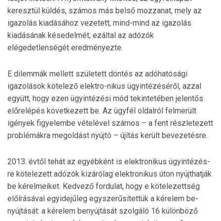
keresztül küldés, számos más belső mozzanat, mely az
igazolás kiadásához vezetett, mind-mind az igazolás
kiadá­sának késedelmét, ezáltal az adózók
elégedetlenségét eredményezte.
E dilemmák mellett született döntés az adóhatósági
igazolások kötelező elektro-nikus ügyintézéséről, azzal
együtt, hogy ezen ügyintézési mód tekintetében jelentős
előrelépés következett be. Az ügyfél oldalról felmerült
igények figyelembe vételével számos – a fent részletezett
prob­lé­mák­ra megoldást nyújtó – újítás került bevezetésre.
2013. évtől tehát az egyébként is elektronikus ügyinté­zés­
re kötelezett adózók kizárólag elektronikus úton nyújt­hatják
be kérelmeiket. Kedvező fordulat, hogy e kötele­zett­ség
előírásával egyidejűleg egyszerűsítettük a kérelem be­
nyújtását: a kérelem benyújtását szolgáló 16 különböző