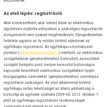
adózóinknak.
Az első lépés: regisztráció
Akár kötelezettként, akár önként élünk az elektronikus
ügyintézés nyújtotta előnyökkel, a szükséges regisztrációk
elvégzéséről nem szabad megfeledkezni. Elengedhetetlen
feltétele ugyanis az ily módon történő eljárásnak az
ügyfélkapu regisztráció. Az ügyfélkapu a kormányzati
portálon (
www.magyarorszag.hu
) elérhető, az elektronikus
szolgáltatások igénybevételéhez biztosított, azonosítást
szolgáló belépési pont, melyen keresztül biztonságos
kapcsolat teremthető elektronikus szolgáltatást nyújtó
köz­i­gazgatási szervekkel. Igénybevételéhez személyes
regiszt­ráció szükséges. Az első alkalommal történő
ügyfél­kapu nyitás lehetőségét az állami adóhatóság is
biztosítja az ügyfelek számára 2009-től. 2012. október 1-
jétől az ügyfélkapu regisztrációs tevékenységek
szélesebb körét érhetik el az adózók