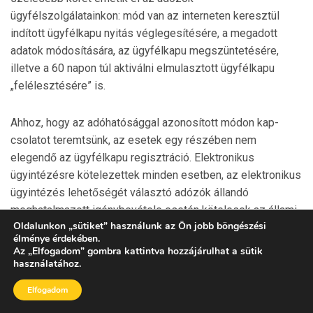
ügyfélszolgálatainkon: mód van az in­ter­neten keresztül
indított ügyfélkapu nyitás véglegesí­tésére, a megadott
adatok módosítására, az ügyfélkapu megszüntetésére,
illetve a 60 napon túl aktiválni elmulasztott ügyfélkapu
„felélesztésére” is.
Ahhoz, hogy az adóhatósággal azonosított módon kap­
csolatot teremtsünk, az esetek egy részében nem
elegendő az ügyfélkapu regisztráció. Elektronikus
ügyintézésre köte­lezettek minden esetben, az elektronikus
ügyintézés lehetőségét választó adózók állandó
meghatalmazott igény­bevétele esetén kötelesek az állami
Oldalunkon
„
sütiket
”
használunk az Ön jobb böngészési
adóhatóságnál a ’T180-as adatlap benyújtásával
élménye érdekében.
bejelentkezni annak érde­kében, hogy a kötelezett vagy
Az
„
Elfogadom
”
gombra kattintva hozzájárulhat a sütik
önként csatlakozó adózó és az ügyek intézését
használatához.
ténylegesen végző megbízott, meg­hatal­mazott közötti
Elfogadom
kapcsolat az adóhatóság számára is ismert, ezáltal a