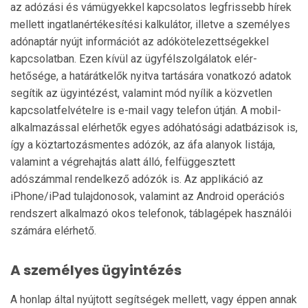
az adózási és vámügyekkel kapcsolatos leg­fris­sebb hírek
mellett ingatlanértékesítési kalkulátor, illetve a személyes
adónaptár nyújt információt az adókötelezettségekkel
kapcsolatban. Ezen kívül az ügyfélszolgálatok elér­
hetősége, a határátkelők nyitva tartására vonatkozó adatok
segítik az ügyintézést, valamint mód nyílik a köz­vetlen
kapcsolatfelvételre is e-mail vagy telefon útján. A mobil­
alkalmazással elérhetők egyes adóhatósági adatbázi­sok is,
így a köztartozásmentes adózók, az áfa alanyok listá­ja,
valamint a végrehajtás alatt álló, felfüggesztett
adószámmal rendelkező adózók is. Az applikáció az
iPhone/iPad tulajdonosok, valamint az Android operációs
rendszert alkalmazó okos telefonok, táblagépek használói
számára elérhető.
A személyes ügyintézés
A honlap által nyújtott segítségek mellett, vagy éppen annak