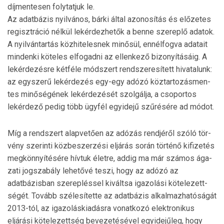
díjmentesen folytatjuk le.
Az adatbázis nyilvános, bárki által azonosítás és előzetes
regisztráció nélkül lekérdezhetők a benne szereplő adatok.
A nyilvántartás közhitelesnek minősül, ennélfogva ada­tait
mindenki köteles elfogadni az ellenkező bizonyításáig. A
lekérdezésre kétféle módszert rendszeresített hivatalunk:
az egyszerű lekérdezés egy-egy adózó köztartozás­men­
tes minőségének lekérdezését szolgálja, a csoportos
lekérdező pedig több ügyfél egyidejű szűrésére ad módot.
Míg a rendszert alapvetően az adózás rendjéről szóló tör­
vény szerinti közbeszerzési eljárás során történő kifi­ze­tés
megkönnyítésére hívtuk életre, addig ma már számos ága­
zati jogszabály lehetővé teszi, hogy az adózó az
adatbázisban szerepléssel kiváltsa igazolási kötelezett­
ségét. Tovább szélesítette az adatbázis alkalmazhatóságát
2013-tól, az igazoláskiadásra vonatkozó elektronikus
eljárási kötelezettség bevezetésével egyidejűleg, hogy