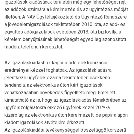
igazolások kiadásának területén még egy lehetőséget rejt
az adózók számára a kérelmezés és az ügyintézés mód­ját
illetően. A NAV Ügyféltájékoztató és Ügyintéző Rend­szere
a jövedelemigazolások tekintetében 2010. óta, az adó- és
együttes adóigazolások esetében 2013. óta biztosítja a
kérelem benyújtásának lehetőségét egyedileg azonosított
módon, telefonon keresztül.
Az igazoláskiadáshoz kapcsolódó elektronizáció
eredményei kézzel foghatóak. Az igazoláskiadásra
jelentkező ügy­felek száma tekintetében csökkenő
tendencia, az elektronikus úton kért igazolások
vonatkozásában növekedés figyelhető meg. Emellett
kimutatható az is, hogy az igazoláskiadás témakörében az
ügyfélszolgálatokra érkező ügy­felek közel 20 %-a
kizárólag az elektronikus úton kérel­me­zett, de papír alapon
kiadott igazolások átvételére érkezett.
Az igazoláskiadási tevékenységgel összefüggő korszerű­