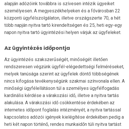
alapján adózóink továbbra is szívesen intézik ügyeiket
személyesen. A megyeszékhelyeken és a fővárosban 22
központi ügyfélszolgálaton, illetve országszerte 70, a hét
több napján nyitva tartó kirendeltségen és 25, heti egy-egy
napon nyitva tartó ügyintézési helyen várjuk az ügyfeleket.
Az ügyintézés időpontja
Az ügyintézés szakszerűségét, minőségét illetően
rendsze­resen végzünk ügyfél-elégedettségi felméréseket,
melyek tanúsága szerint az ügyfelek döntő többségének
nincs kifogása tevékenységünk szakmai színvonala ellen. A
minőségi ügyfélellátáson túl a személyes ügyfélfogadás
kardinális kérdése a várakozási idő, illetve a nyitva tartás
alakulása. A várakozási idő csökkentése érdekében az
internetes időpont foglalás intézményét, a nyitva tartással
kapcsolatos adózói igények kielégítése érdekében pedig a
heti két napon történő, rendes munkaidőn túli nyitva tartást