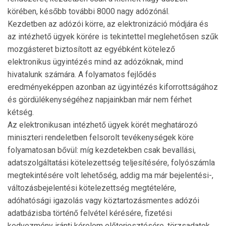
körében, később további 8000 nagy adózónál.
Kezdetben az adózói körre, az elektronizáció módjára és
az intézhető ügyek körére is tekintettel meglehetősen szűk
mozgásteret biztosított az egyébként kötelező
elektronikus ügyintézés mind az adózóknak, mind
hivatalunk számára. A folyamatos fejlődés
eredményeképpen azonban az ügyintézés kiforrottságához
és gördülékenységéhez napjainkban már nem férhet
kétség.
Az elektronikusan intézhető ügyek körét meghatározó
miniszteri rendeletben felsorolt tevékenységek köre
folyamatosan bővül: míg kezdetekben csak bevallási,
adatszolgáltatási kötelezettség teljesítésére, folyószámla
megtekin­té­sére volt lehetőség, addig ma már bejelentési-,
változás­bejelentési kötelezettség megtételére,
adóhatósági igazolás vagy köztartozásmentes adózói
adatbázisba történő felvétel kérésére, fizetési
kedvezmény iránti kérelem előterjesztésére, törzsadatok