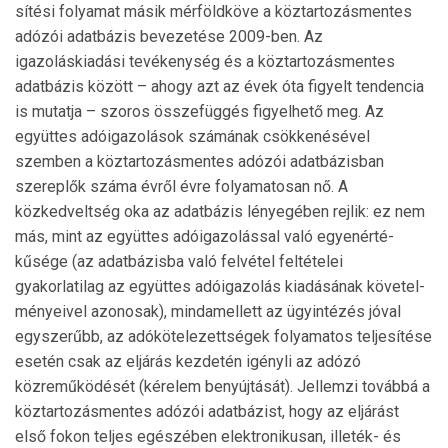
sí­tési folyamat másik mérföldköve a köztartozásmentes
adózói adatbázis bevezetése 2009-ben. Az
igazoláskiadási tevékenység és a köztartozásmentes
adatbázis között – ahogy azt az évek óta figyelt tendencia
is mutatja – szoros össze­függés figyelhető meg. Az
együttes adóigazolások számának csökkenésével
szemben a köztartozásmentes adózói adatbázisban
szereplők száma évről évre folyamatosan nő. A
közkedveltség oka az adatbázis lényegében rejlik: ez nem
más, mint az együttes adóigazolással való egyen­érté­
kűsége (az adatbázisba való felvétel feltételei
gyakorlatilag az együttes adóigazolás kiadásának követel­
mé­nyeivel azonosak), mindamellett az ügyintézés jóval
egyszerűbb, az adókötelezettségek folyamatos teljesítése
esetén csak az eljárás kezdetén igényli az adózó
közreműkö­dé­sét (kérelem benyújtását). Jellemzi továbbá a
köztarto­zás­mentes adózói adatbázist, hogy az eljárást
első fokon teljes egészében elektronikusan, illeték- és