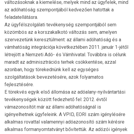
változásoknak a kiemelése, melyek mind az ügyfelek, mind
az adóhatóság szempont­jából kedvezően hatottak a
feladatellátásra.
Az ügyfélszolgálati tevékenység szempontjából sem
közömbös az a korszakalkotó változás sem, amelyen
szervezetünk keresztülment: az állami adóhatóság és a
vámhatóság integrációja következtében 2011. január 1-jétől
létrejött a Nemzeti Adó- és Vám­hivatal. Továbbra is célunk
maradt az adminisztrációs terhek csökkentése, azzal
azonban, hogy töreked­nünk kell az egységes
szolgáltatások bevezetésére, azok folyamatos
fejlesztésére.
E törekvés egyik első állomása az adóalany-nyilván­tar­tási
tevékenységek között fedezhető fel: 2012. év­től
vámazonosítót már az állami adóhatóságnál is
igényelhetnek ügyfeleink. A VPID, EORI szám igénylésére
alkalmas rovattal valamennyi adóazonosító szám kérésre
alkalmas formanyomtatványt bővítettük. Az adózói igények