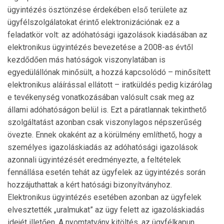
ügyintézés ösztönzése érdekében első területe az
ügyfélszolgálatokat érintő elektronizációnak ez a
feladatkör volt: az adóhatósági igazolások kiadásában az
elek­tronikus ügyintézés bevezetése a 2008-as évtől
kezdődően más hatóságok viszonylatában is
egyedülállónak minősült, a hozzá kapcsolódó – minősített
elektronikus aláírással el­lá­tott – iratküldés pedig kizárólag
e tevékenység vonatko­zásában valósult csak meg az
állami adóhatóságon belül is. Ezt a páratlannak tekinthető
szolgáltatást azonban csak viszonylagos népszerűség
övezte. Ennek okaként az a kö­rül­mény említhető, hogy a
személyes igazoláskiadás az adó­hatósági igazolások
azonnali ügyintézését eredményezte, a feltételek
fennállása esetén tehát az ügyfelek az ügyin­té­zés során
hozzájuthattak a kért hatósági bizonyítványhoz.
Elektronikus ügyintézés esetében azonban az ügy­felek
elvesztették „uralmukat” az ügy felett az igazoláskiadás
idejét illetően. A nyomtatvány kitöltés, az ügyfélkapun