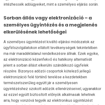
intézhessék adóügyeiket, mint a személyes eljárás során.
Sorban állás vagy elektronizáció – a
személyes ügyintézés és a megjelenés
elkerülésének lehetőségei
A személyes ügyintézést kiváltó eljárási módozatok az
ügy­fél­szol­gálatokon ellátott tevékenységek tekintetében
ma már maradéktalanul rendelkezésre állnak. Ezek egyike,
az elektronizáció kézenfekvő és hatékony alternatívát
jelent a sorban állást elkerülni szándékozó ügyfelek
részére. Bi­zonyos adózói csoportok kötelező jellegű
elektronizáció felé történő terelése a kezdetekben
természetszerűleg együtt jár a személyesen
ügyintézéshez szokott adózók ellenérzéseivel, ugyanakkor
az ezzel együtt biztosított előnyök alkalmasak lehetnek
arra, hogy vonzóvá tegyék az elektronikus ügyintézést