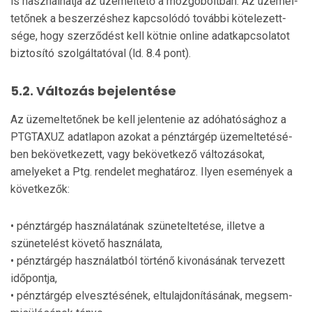
is használhatja az üzemeltető a mozgóboltban. Az üze­mel­
tetőnek a beszerzéshez kapcsolódó további kötele­zett­
sége, hogy szerződést kell kötnie online adatkapcsolatot
biztosító szolgáltatóval (ld. 8.4 pont).
5.2. Változás bejelentése
Az üzemeltetőnek be kell jelentenie az adóhatósághoz a
PTGTAXUZ adatlapon azokat a pénztárgép üzemelte­tésé­
ben bekövetkezett, vagy bekövetkező változásokat,
amelyeket a Ptg. rendelet meghatároz. Ilyen események a
kö­vetkezők:
• pénztárgép használatának szüneteltetése, illetve a
szünetelést követő használata,
• pénztárgép használatból történő kivonásának ter­ve­zett
időpontja,
• pénztárgép elvesztésének, eltulajdonításának, meg­sem­