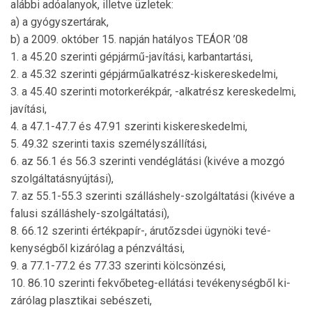
alábbi adóalanyok, illetve üzletek:
a) a gyógyszertárak,
b) a 2009. október 15. napján hatályos TEÁOR ’08
1. a 45.20 szerinti gépjármű-javítási, karbantartási,
2. a 45.32 szerinti gépjárműalkatrész-kiskeres­ke­del­mi,
3. a 45.40 szerinti motorkerékpár, -alkatrész kereske­delmi,
javítási,
4. a 47.1-47.7 és 47.91 szerinti kiskereskedelmi,
5. 49.32 szerinti taxis személyszállítási,
6. az 56.1 és 56.3 szerinti vendéglátási (kivéve a moz­gó
szolgáltatásnyújtási),
7. az 55.1-55.3 szerinti szálláshely-szolgáltatási (kivéve a
falusi szálláshely-szolgáltatási),
8. 66.12 szerinti értékpapír-, árutőzsdei ügynöki te­vé­
kenységből kizárólag a pénzváltási,
9. a 77.1-77.2 és 77.33 szerinti kölcsönzési,
10. 86.10 szerinti fekvőbeteg-ellátási tevékenységből ki­
zárólag plasztikai sebészeti,