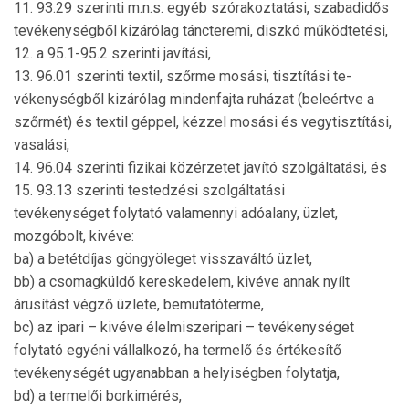
11. 93.29 szerinti m.n.s. egyéb szórakoztatási, sza­badidős
tevékenységből kizárólag táncteremi, diszkó működtetési,
12. a 95.1-95.2 szerinti javítási,
13. 96.01 szerinti textil, szőrme mosási, tisztítási te­
vékenységből kizárólag mindenfajta ruházat (beleértve a
szőrmét) és textil géppel, kézzel mo­sási és vegytisztítási,
vasalási,
14. 96.04 szerinti fizikai közérzetet javító szolgáltatási, és
15. 93.13 szerinti testedzési szolgáltatási
tevékenységet folytató valamennyi adóalany, üzlet,
mozgóbolt, kivéve:
ba) a betétdíjas göngyöleget visszaváltó üzlet,
bb) a csomagküldő kereskedelem, kivéve annak nyílt
árusítást végző üzlete, bemutatóterme,
bc) az ipari – kivéve élelmiszeripari – tevé­keny­séget
folytató egyéni vállalkozó, ha termelő és értékesítő
tevékenységét ugyanabban a helyi­ség­ben folytatja,
bd) a termelői borkimérés,