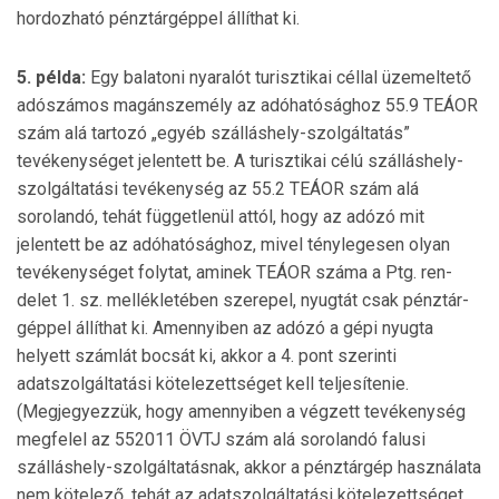
hordozható pénztárgéppel állíthat ki.
5. példa:
Egy balatoni nyaralót turisztikai céllal üze­meltető
adószámos magánszemély az adóhatósághoz 55.9 TEÁOR
szám alá tartozó „egyéb szálláshely-szol­gáltatás”
tevékenységet jelentett be. A turisztikai célú szál­láshely-
szolgáltatási tevékenység az 55.2 TEÁOR szám alá
sorolandó, tehát függetlenül attól, hogy az adózó mit
jelentett be az adóhatósághoz, mivel ténylegesen olyan
tevékenységet folytat, aminek TEÁOR száma a Ptg. ren­
delet 1. sz. mellékletében szerepel, nyugtát csak pénztár­
géppel állíthat ki. Amennyiben az adózó a gépi nyugta
helyett számlát bocsát ki, akkor a 4. pont szerinti
adatszolgáltatási kötelezettséget kell teljesítenie.
(Megjegyez­zük, hogy amennyiben a végzett tevékenység
megfelel az 552011 ÖVTJ szám alá sorolandó falusi
szálláshely-szol­gáltatásnak, akkor a pénztárgép használata
nem kö­telező, tehát az adatszolgáltatási kötelezettséget