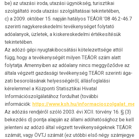
be) az utazási iroda, utazási ügynökség, turisztikai
szolgáltató iroda utazási szolgáltatásai tekinte­tében,
c) a 2009. október 15. napján hatályos TEÁOR ’08 46.2-46.7
szerinti nagykereskedelmi tevékenységet folytató
adóalanyok, üzletek, a kiskereskedelmi értéke­sí­té­sük
tekintetében.
Az adózó gépi nyugtakibocsátási kötelezettsége attól
függ, hogy a tevékenységét milyen TEÁOR szám alatt
folytatja. Amennyiben az adóalany nincs meggyőződve az
általa végzett gazdasági tevékenység TEÁOR szerinti ága­
zati besorolásának helyességéről, állásfoglalási
kérelemmel a Központi Statisztikai Hivatal
Információszolgálatához for­dulhat (további
információk:
https://www.ksh.hu/informacioszolgalat_men
Az adózás rendjéről szóló 2003. évi XCII. törvény 16. § (3)
bekezdés d) pontja alapján az állami adóhatósághoz be kell
jelenteni az adózó által vég­zett tevékenységeknek TEÁOR
számát, vagy ÖVTJ számát (ez utóbbi első négy számjegye