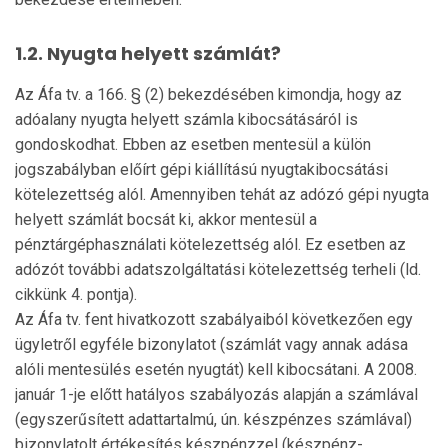
1.2. Nyugta helyett számlát?
Az Áfa tv. a 166. § (2) bekezdésében kimondja, hogy az
adóalany nyugta helyett számla kibocsátásáról is
gondoskodhat. Ebben az esetben mentesül a külön
jogszabályban előírt gépi kiállítású nyugtakibocsátási
kötelezettség alól. Amennyiben tehát az adózó gépi nyugta
helyett számlát bocsát ki, akkor mentesül a
pénztárgéphasználati köte­le­zettség alól. Ez esetben az
adózót további adatszolgáltatási kötelezettség terheli (ld.
cikkünk 4. pontja).
Az Áfa tv. fent hivatkozott szabályaiból következően egy
ügyletről egyféle bizonylatot (számlát vagy annak adása
alóli mentesülés esetén nyugtát) kell kibocsátani. A 2008.
január 1-je előtt hatályos szabályozás alapján a számlával
(egy­szerűsített adattartalmú, ún. készpénzes számlával)
bizonylatolt értékesítés készpénzzel (készpénz-