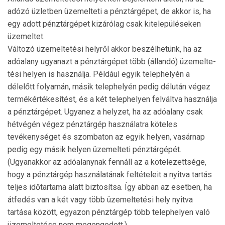
adózó üzletben üzemelteti a pénztárgépet, de akkor is, ha
egy adott pénztárgépet kizárólag csak kitelepüléseken
üzemeltet.
Változó üzemeltetési helyről akkor beszélhetünk, ha az
adóalany ugyanazt a pénztárgépet több (állandó) üzemel­te­
tési helyen is használja. Például egyik telephelyén a
délelőtt folyamán, másik telephelyén pedig délután végez
ter­mékértékesítést, és a két telephelyen felváltva használja
a pénztárgépet. Ugyanez a helyzet, ha az adóalany csak
hétvégén végez pénztárgép használatra köteles
tevékenységet és szombaton az egyik helyen, vasárnap
pedig egy másik helyen üzemelteti pénztárgépét.
(Ugyanakkor az adóalanynak fennáll az a kötelezettsége,
hogy a pénztárgép használatának feltételeit a nyitva tartás
teljes időtartama alatt biztosítsa. Így abban az esetben, ha
átfedés van a két vagy több üzemeltetési hely nyitva
tartása között, egyazon pénztár­gép több telephelyen való
üzemeltetése nem megen­gedett.)