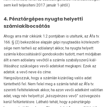
sem kell teljesíteni 2017. január 1-jétől.)
4. Pénztárgépes nyugta helyetti
számlakibocsátás
Ahogy arra már cikkünk 1.2 pontjában is utaltunk, az Áfa tv.
166. § (2) bekezdése alapján gépi nyugtaadás kötelezett­
sége nem terheli az adóalanyt akkor, ha nyugta helyett
szám­la kibocsátásáról gondoskodni tudott, mert módjá­ban
állt a nem adóalany vevőtől a számla szabályszerű kiál­
lításához szükséges vevői adatokat megkapni. Ezek az
adatok: a vevő neve és címe.
Hangsúlyozzuk, hogy a számlán kizárólag valós adat
tüntethető fel. Nem felel meg a számla tehát az Áfa tv.
szerinti feltételeknek akkor, ha azon vevői adatként valótlan
adat, vagy név helyett pl. „készpénzes ve­vő” szövegezés
kerül feltüntetésre. Látható tehát, hogy a pénztárgép