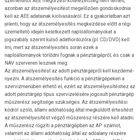
üzemeltetőt AEE megőrzési kötelezettség nem terheli,
azonban az át­sze­mélyesítést megelőzően gondoskodnia
kell az AEE adatainak kiolvasásáról. Ez a gyakorlatban azt
jelenti, hogy az átszemélyesítés megkezdése előtt a régi
üzemeltető idején keletkezett naplóállományokat a
jogszabály szerint külső adathordozóra (pl. CD/DVD) kell
írni, mert az átsze­mé­lye­sítés során ezek a
naplóállományok törlődni fognak a pénz­tárgépről, és csak a
NAV szerveren lesznek meg.
Az átszemélyesítést az adott pénztárgépről kell kezdemé­
nyezni. A átszemélyesítés funkció a pénztárgépeken a
szer­viz­menüben érhető el, ezért az átszemélyesítéshez az
adott pénztárgép típus szervizelésére jogosult pénztárgép
mű­szerész segítsége szükséges. Az átszemélyesítési
kódról szóló, állami adóhatóság által megküldött értesítést
az át­személyesítést végző műszerész részére kell átadni.
A mű­szerész rögzíti a pénztárgépben az AP számot,
valamint az állami adóhatóság által az adóalany részére