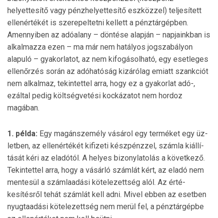
helyettesítő vagy pénzhelyettesítő eszközzel) teljesített
ellenértékét is szerepeltetni kellett a pénztárgépben.
Amennyiben az adóalany – döntése alapján – napjainkban is
alkalmazza ezen – ma már nem hatályos jogszabályon
alapuló – gyakorlatot, az nem kifogásolható, egy esetleges
ellenőrzés során az adó­hatóság kizárólag emiatt szankciót
nem alkalmaz, tekintettel arra, hogy ez a gyakorlat adó-,
ezáltal pedig költségvetési kockázatot nem hordoz
magában.
1. példa:
Egy magánszemély vásárol egy terméket egy üz­
letben, az ellenértékét kifizeti készpénzzel, számla kiállí­
tását kéri az eladótól. A helyes bizonylatolás a következő.
Tekintettel arra, hogy a vásárló számlát kért, az eladó nem
mentesül a számlaadási kötelezettség alól. Az érté­
kesítésről tehát számlát kell adni. Mivel ebben az esetben
nyugtaadási kötelezettség nem merül fel, a pénztárgépbe