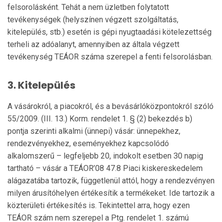
felsorolásként. Tehát a nem üzletben folytatott
tevékenységek (helyszínen végzett szolgáltatás,
kitelepülés, stb.) esetén is gépi nyugtaadási kötelezettség
terheli az adóalanyt, amennyiben az általa végzett
tevékenység TEÁOR száma szerepel a fenti felsorolásban.
3. Kitelepülés
A vásárokról, a piacokról, és a bevásárlóközpontokról szóló
55/2009. (III. 13.) Korm. rendelet 1. § (2) bekezdés b)
pontja szerinti alkalmi (ünnepi) vásár: ünnepekhez,
rendezvényekhez, eseményekhez kap­cso­lódó
alkalomszerű – legfeljebb 20, indokolt esetben 30 napig
tartható – vásár a TEÁOR’08 47.8 Piaci kiskereskedelem
alágazatába tartozik, függetlenül attól, hogy a rendezvényen
milyen árusítóhelyen ér­tékesítik a termékeket. Ide tartozik a
közterületi értékesítés is. Tekintettel arra, hogy ezen
TEÁOR szám nem szerepel a Ptg. rendelet 1. számú