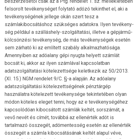
beszerzésétől csak az a Ptg. rendelet 1. sz. mellékletében
felsorolt tevékenységet folytató adózó tekinthet el, aki a
tevékenységének jellege okán szert tesz a
számlakibocsátáshoz szükséges adatokra. Ilyen tevé­keny­
ség például a szálláshely-szolgáltatási, illetve a gépjármű-
kölcsönzési tevékenység, de más tevékenységek esetén
sem zárható ki az említett szabály alkalmazhatósága.
Amennyiben az adóalany gépi nyugta helyett számlát
bocsát ki, akkor az ilyen számlával kapcsolatban
adatszolgáltatási kötelezettsége keletkezik az 50/2013.
(XI. 15.) NGM rendelet 9/C. §-a alapján. Az adóalany
adatszolgáltatási kö­te­lezettségének pénztárgép
használatra kötelezett tevékeny­sége tekintetében olyan
módon köteles eleget tenni, hogy az e tevékenységéhez
kapcsolódóan kibocsá­tott számlák keltét, sorszámát, a
vevő nevét és címét, to­váb­bá az ellenérték adót is
tartalmazó összegét, adómentesség esetén az ellenérték
összegét a számla kibocsátá­sának kel­tét alapul véve,