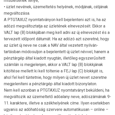
mi­sülésének ténye,
• üzlet nevének, üzemeltetés helyének, módjának, céljának
megváltozása.
A PTGTAXUZ nyomtatványon kell bejelenteni azt is, ha az
adózó megváltoztatja az üzletének elnevezését. Ekkor a
VALT lap (B) blokkjában meg kell adni az új elnevezést és a
tervezett időpont dátumát. Ha az adózó azt szeretné, hogy
az üzlet új neve ne csak a NAV által vezetett nyilván­
tartásban módosuljon a bejelentett új üzlet névvel, hanem a
pénztárgép által kiadott nyugtán, illetőleg egyszerűsített
számlán is megjelenjen, akkor a VALT lap (B) blokkjának
kitöltése mellett ki kell töltenie a FEJ lap (C) blokkját is,
ahol fel kell tüntetnie, hogy milyen új üzlet nevet szeretne
megjeleníteni a pénztárgép által kiadott bizonylaton.
Nem kell azonban a PTGTAXUZ nyomtatványt beküldeni, ha
megváltozik az üzemeltető adóalany neve, adószámának 9-
11. karaktere, illetve a székhelyének címe. Ilyen esetekben
ugyanis az adóhatóság szervere automatikusan – online –