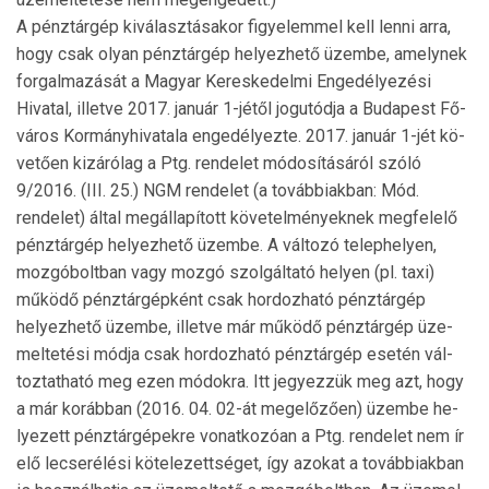
A pénztárgép kiválasztásakor figyelemmel kell lenni arra,
hogy csak olyan pénztárgép helyezhető üzembe, amelynek
forgalmazását a Magyar Kereskedelmi Engedélyezési
Hivatal, illetve 2017. január 1-jétől jogutódja a Budapest Fő­
város Kormányhivatala engedélyezte. 2017. január 1-jét kö­
vetően kizárólag a Ptg. rendelet módosításáról szóló
9/2016. (III. 25.) NGM rendelet (a továbbiakban: Mód.
rendelet) által megállapított követelményeknek megfelelő
pénztárgép helyezhető üzembe. A változó telephelyen,
mozgóboltban vagy mozgó szolgáltató helyen (pl. taxi)
működő pénztárgépként csak hordozható pénztárgép
helyezhető üzembe, illetve már működő pénztárgép üze­
meltetési módja csak hordozható pénztárgép esetén vál­
toztatható meg ezen módokra. Itt jegyezzük meg azt, hogy
a már korábban (2016. 04. 02-át megelőzően) üzembe he­
lyezett pénztárgépekre vonatkozóan a Ptg. rendelet nem ír
elő lecserélési kötelezettséget, így azokat a továbbiakban