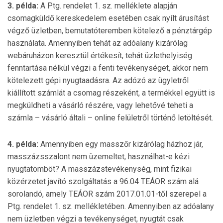
3. példa:
A Ptg. rendelet 1. sz. melléklete alapján
csomagküldő kereskedelem esetében csak nyílt árusítást
vég­ző üzletben, bemutatóteremben kötelező a pénztárgép
hasz­nálata. Amennyiben tehát az adóalany kizárólag
webáruházon keresztül értékesít, tehát üzlethelyiség
fenntartása nélkül végzi a fenti tevékenységet, akkor nem
kötelezett gépi nyugtaadásra. Az adózó az ügyletről
kiállított számlát a csomag részeként, a termékkel együtt is
megküldheti a vásárló részére, vagy lehetővé teheti a
számla – vásárló általi – online felületről történő letöltését.
4. példa:
Amennyiben egy masszőr kizárólag házhoz jár,
masszázsszalont nem üzemeltet, használhat-e kézi
nyugtatömböt? A masszázstevékenység, mint fizikai
közérzetet javító szolgáltatás a 96.04 TEÁOR szám alá
sorolandó, amely TEÁOR szám 2017.01.01-től szerepel a
Ptg. rendelet 1. sz. mellékletében. Amennyiben az adóalany
nem üzletben végzi a tevékenységet, nyugtát csak