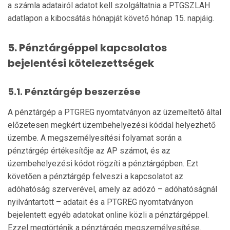
a számla adatairól adatot kell szolgáltatnia a PTGSZLAH
adatlapon a kibo­csátás hónapját követő hónap 15. napjáig.
5. Pénztárgéppel kapcsolatos
bejelentési kötelezettségek
5.1. Pénztárgép beszerzése
A pénztárgép a PTGREG nyomtatványon az üzemel­tető által
előzetesen megkért üzembehelyezési kód­dal helyezhető
üzembe. A megszemélyesítési folyamat során a
pénztárgép értékesítője az AP számot, és az
üzembehelyezési kódot rögzíti a pénztárgépben. Ezt
követően a pénztárgép felveszi a kapcsolatot az
adóhatóság szerverével, amely az adózó – adóhatóságnál
nyilvántartott – adatait és a PTGREG nyom­tatványon
bejelentett egyéb adatokat online közli a pénztárgéppel.
Ezzel megtörténik a pénztárgép megszemélyesítése.