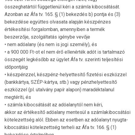
összeghatártól függetlenül kéri a számla kibo­csátását.
Azonban az Áfa tv. 165. § (1) bekezdés b) pontja és (3)
bekezdése együttes olvasata alapján készpénzes
értékesítési forgalomban, amennyiben a termék
beszerzője, szolgál­tatás igénybe vevője
• nem adóalany (és nem is jogi személy), és
• a 900 000 Ft-ot el nem érő ellenérték adót is tartalmazó
összegét legkésőbb az ügylet Áfa tv. szerinti teljesítési
időpontjáig
• készpénzzel, készpénz-helyettesítő fizetési eszközzel
(bankkártya, SZÉP-kártya, stb.) vagy pénzhelyettesítő
eszközzel (pl. utalvány papír alapon) maradéktalanul
megtéríti, és
• számla kibocsátását az adóalanytól nem kéri,
akkor az értékesítő adóalany mentesül a számlakibocsátási
kötelezettség alól. Ebben az esetben az adóalanyt nyug­ta­
kibocsátási kötelezettség terheli az Áfa tv. 166. § (1)
bekezdése értelmében.