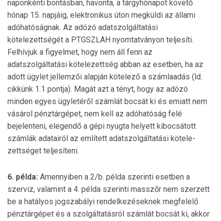
napon­kénti bontásban, havonta, a tárgy­hó­napot követő
hónap 15. napjáig, elektronikus úton megküldi az állami
adóhatóságnak. Az adózó adatszolgáltatási
kötelezettségét a PTGSZLAH nyomtatványon tel­jesíti.
Felhívjuk a figyelmet, hogy nem áll fenn az
adatszolgáltatási kötelezettség abban az esetben, ha az
adott ügylet jellemzői alapján kötelező a számlaadás (ld.
cikkünk 1.1 pontja). Magát azt a tényt, hogy az adózó
minden egyes ügyletéről számlát bocsát ki és emiatt nem
vá­sárol pénztárgépet, nem kell az adóhatóság felé
bejelenteni, elegendő a gépi nyugta helyett kibocsátott
számlák adatairól az említett adatszolgáltatási kötele­
zettséget teljesíteni.
6. példa:
Amennyiben a 2/b. példa szerinti esetben a
szerviz, valamint a 4. példa szerinti masszőr nem szerzett
be a hatályos jogszabályi rendelkezé­sek­nek megfelelő
pénztárgépet és a szolgáltatásról számlát bocsát ki, akkor