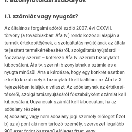
1.1. Számlát vagy nyugtát?
Az általános forgalmi adóról szóló 2007. évi CXXVII.
törvény (a továbbiakban: Áfa tv.) rendelkezései alapján a
termék értékesítőjének, a szolgáltatás nyújtó­jának az általa
teljesített termékértékesítésről, szolgál­tatásnyújtásról –
főszabály szerint – kötelező Áfa tv. szerinti bizonylatot
kibocsátani. Áfa tv. szerinti bizonylatnak a számla és a
nyugta minősül. Arra a kérdésre, hogy egy konkrét esetben
e kettő közül melyik bizonylatot kell kiállítani, az Áfa tv. X.
fejezetében találjuk a választ. Az adóalanynak az értékesí­
téséről, szolgáltatásnyújtásáról főszabályként számlát kell
kibocsátani. Ugyancsak számlát kell kibocsátani, ha az
adóalany részére
a) adóalany, vagy nem adóalany jogi személy előleget fizet
b) az a) pont alá nem tartozó személy, szervezet legalább
900 ezer forint összegű előleget fizet, vagy