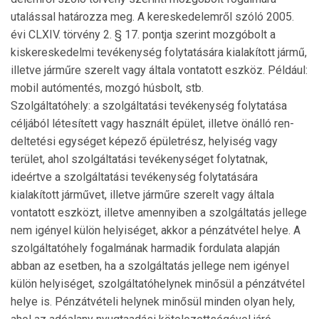
utalással határozza meg. A kereskedelemről szóló 2005.
évi CLXIV. törvény 2. § 17. pontja szerint mozgóbolt a
kiske­reskedelmi tevékenység folytatására kialakított jármű,
illetve járműre szerelt vagy általa vontatott eszköz. Például:
mo­bil autómentés, mozgó húsbolt, stb.
Szolgáltatóhely: a szolgáltatási tevékenység folytatása
cél­jából létesített vagy használt épület, illetve önálló ren­
del­tetési egységet képező épületrész, helyiség vagy
terület, ahol szolgáltatási tevékenységet folytatnak,
ideértve a szol­gáltatási tevékenység folytatására
kialakított járművet, illetve járműre szerelt vagy általa
vontatott eszközt, illetve amennyiben a szolgáltatás jellege
nem igényel külön helyiséget, akkor a pénzátvétel helye. A
szolgáltatóhely fogalmának harmadik fordulata alapján
abban az esetben, ha a szolgáltatás jellege nem igényel
külön helyiséget, szolgál­tatóhelynek minősül a pénzátvétel
helye is. Pénzátvételi hely­nek minősül minden olyan hely,