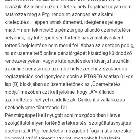
kiviszik. Az állandó üze­melte­tési hely fogalmát ugyan nem
határozza meg a Ptg. ren­delet, azonban az alkalmi
kitelepülés – éppen annak át­meneti, ideiglenes jellege
miatt – nem tekinthető a pénz­tárgép állandó üzemeltetési
helyének, így kitelepü­lésen történő használat ilyenként
történő bejelentése nem merül fel. Abban az esetben pedig,
ha az üzemeltető on­line pénztárgépét kizárólag különböző
rendezvényeken, vagyis kitelepüléseken kívánja használni,
az online pénztárgép üzembe helyezéséhez szükséges
regisztrációs kód igénylése során a PTGREG adatlap 01-es
lap (B) blokkjában az üze­meltetőnek az „Üzemeltetés
módja” mezőben azt kell jelölnie, hogy „Á”= állandó
üzemeltetési hellyel rendel­kezik. Címként a vállalkozás
székhelycíme tünte­tendő fel.
Pénztárgéppel kell nyugtát adni mozgóboltban illetve
szolgáltatóhelyen történő értékesítés, szolgáltatásnyújtás
esetén is. A Ptg. rendelet a mozgóbolt fogalmát a keres­ke­
delemről szóló törvény szerinti mozgóbolt fogalmára