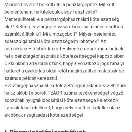
Minden bevételt be kell ütni a pénztárgépbe? Mit kell
bejelentenem, ha kitelepülök egy fesztiválra?
Mentesülhetek-e a pénztárgéphasználati kötelezett­ség
alól? Kell-e pénztárgépet vásárolnom, ha minden esetben
számlát állítok ki? Mi a mozgóbolt? Milyen bejelenési,
adatszolgáltatási kötelezettségeim lehet­nek? Az
adózókban – többek között – ilyen kérdések merülhetnek
fel a pénztárgéphasználati kötelezett­séggel kapcsolatban.
Cikkünkben arra törekszünk, hogy a vonatkozó jogszabályi
hátteret a gyakorlati ol­dal felől megközelítve mutassuk be
számos példán ke­resztül.
Pénztárgéphasználati kötelezettségről akkor be­szél­he­tünk,
ha az alább felsorolt TEÁOR számú te­vékenységet végző
adózónak nyugtakibocsátási kötelezettsége keletkezik.
Lássuk tehát elsőként, hogy mely esetben keletkezik az
eladónak nyugta­adá­si kötelezettsége!
1. Bizonylatolási szabályok