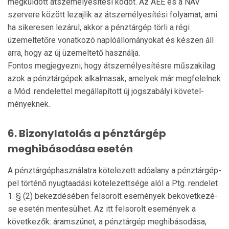
megküldött átszemélyesítési kódot. Az AEE és a NAV
szervere között lezajlik az átszemélyesítési folyamat, ami
ha sikeresen lezá­rul, akkor a pénztárgép törli a régi
üzemeltetőre vonatkozó naplóállományokat és készen áll
arra, hogy az új üzemel­tető használja.
Fontos megjegyezni, hogy átszemélyesítésre műszakilag
azok a pénztárgépek alkalmasak, amelyek már megfelel­nek
a Mód. rendelettel megállapított új jogszabályi követel­
ményeknek.
6. Bizonylatolás a pénztárgép
meghibásodása esetén
A pénztárgéphasználatra kötelezett adóalany a pénztár­gép­
pel történő nyugtaadási kötelezettsége alól a Ptg. rendelet
1. § (2) bekezdésében felsorolt események bekövet­ke­zé­
se esetén mentesülhet. Az itt felsorolt események a
következők: áramszünet, a pénztárgép meghibá­sodása,