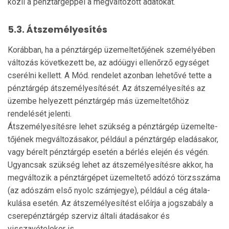
közli a pénztárgéppel a megváltozott adatokat.
5.3. Átszemélyesítés
Korábban, ha a pénztárgép üzemeltetőjének személyében
változás következett be, az adóügyi ellenőrző egységet
cserélni kellett. A Mód. rendelet azonban lehetővé tette a
pénz­tárgép átszemélyesítését. Az átszemélyesítés az
üzem­be he­lyezett pénztárgép más üzemeltetőhöz
rendelését jelenti.
Átszemélyesítésre lehet szükség a pénztárgép üzemelte­
tőjének megváltozásakor, például a pénztárgép eladásakor,
vagy bérelt pénztárgép esetén a bérlés elején és végén.
Ugyancsak szükség lehet az átszemélyesítésre akkor, ha
megváltozik a pénztárgépet üzemeltető adózó törzsszáma
(az adószám első nyolc számjegye), például a cég átala­
kulása esetén. Az átszemélyesítést előírja a jogszabály a
cserepénztárgép szerviz általi átadásakor és
visszavételekor is.