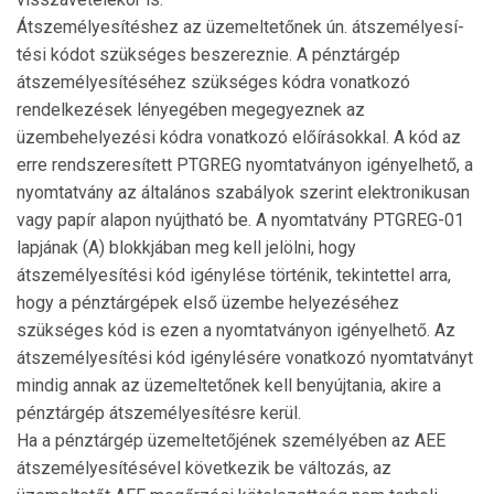
Átszemélyesítéshez az üzemeltetőnek ún. átszemélye­sí­
tési kódot szükséges beszereznie. A pénztárgép
átszemé­lyesítéséhez szükséges kódra vonatkozó
rendelkezések lényegében megegyeznek az
üzembehelyezési kódra vonatkozó előírásokkal. A kód az
erre rendszeresített PTGREG nyomtatványon igényelhető, a
nyomtatvány az általános szabályok szerint elektronikusan
vagy papír alapon nyújtható be. A nyomtatvány PTGREG-01
lapjának (A) blokkjában meg kell jelölni, hogy
átszemélyesítési kód igénylése történik, tekintettel arra,
hogy a pénztárgépek első üzembe helyezéséhez
szükséges kód is ezen a nyom­tat­ványon igényelhető. Az
átszemélyesítési kód igénylésére vo­natkozó nyomtatványt
mindig annak az üzemel­tetőnek kell benyújtania, akire a
pénztárgép átszemélye­sítésre kerül.
Ha a pénztárgép üzemeltetőjének személyében az AEE
átszemélyesítésével következik be változás, az