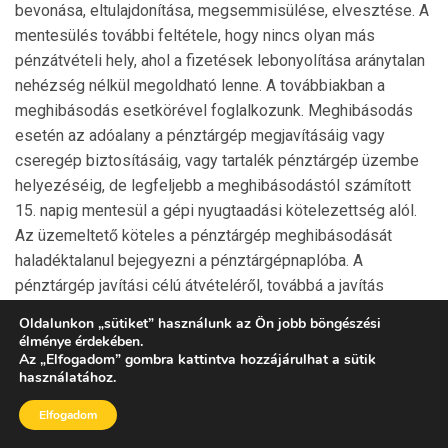
bevonása, eltulajdonítása, megsemmisülése, elvesztése. A
mentesülés további feltétele, hogy nincs olyan más
pénzátvételi hely, ahol a fizetések lebo­nyo­lítása aránytalan
nehézség nélkül megoldható lenne. A továbbiakban a
meghibásodás esetkörével foglalkozunk. Meghibásodás
esetén az adóalany a pénztár­gép megjavításáig vagy
cseregép biztosításáig, vagy tartalék pénztárgép üzembe
helyezéséig, de legfel­jebb a meghibásodástól számított
15. napig mente­sül a gépi nyugtaadási kötelezettség alól.
Az üzemeltető köteles a pénztárgép meghibáso­dását
haladéktalanul bejegyezni a pénztárgépnap­lóba. A
pénztárgép javítási célú átvételéről, továbbá a javítás
befejezését követően visszaadásáról a szerviz adatot
Oldalunkon
„
sütiket
”
használunk az Ön jobb böngészési
szolgáltat az állami adóhatóság részére (a PTGTAX
élménye érdekében.
Az
„
Elfogadom
”
gombra kattintva hozzájárulhat a sütik
nyomtatványon).
használatához.
6.1. Cserepénztárgép biztosítása
Elfogadom