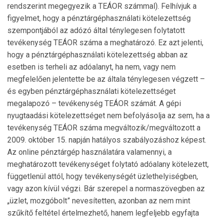
rendszerint megegyezik a TEÁOR számmal). Felhívjuk a
figyelmet, hogy a pénztár­géphasználati kötelezettség
szempontjából az adózó által ténylegesen folytatott
tevékenység TEÁOR száma a meg­határozó. Ez azt jelenti,
hogy a pénztárgéphasználati köte­lezettség abban az
esetben is terheli az adóalanyt, ha nem, vagy nem
megfelelően jelentette be az általa ténylegesen végzett –
és egyben pénztárgép­haszná­lati kötelezettséget
megalapozó – tevékenység TEÁOR számát. A gépi
nyugtaadási kötelezettséget nem befolyásolja az sem, ha a
tevékenység TEÁOR száma megváltozik/megváltozott a
2009. október 15. napján hatályos szabályozáshoz képest.
Az online pénztárgép használatára valamennyi, a
meghatározott tevékenységet folytató adóalany kö­telezett,
függetlenül attól, hogy tevékenységét üzlet­helyiségben,
vagy azon kívül végzi. Bár szerepel a normaszövegben az
„üzlet, mozgóbolt” nevesítetten, azonban az nem mint
szűkítő feltétel értelmezhető, hanem legfeljebb egyfajta