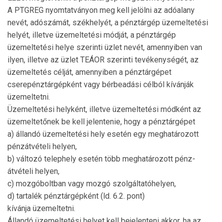
A PTGREG nyomtatványon meg kell jelölni az adóalany
nevét, adószámát, székhelyét, a pénztárgép üze­mel­tetési
helyét, illetve üzemeltetési módját, a pénz­tárgép
üzemeltetési helye szerinti üzlet nevét, amennyi­ben van
ilyen, illetve az üzlet TEÁOR sze­rinti tevékenységét, az
üzemeltetés célját, amennyiben a pénztárgépet
cserepénztárgépként vagy bérbe­adási célból kívánják
üzemeltetni.
Üzemeltetési helyként, illetve üzemeltetési mód­ként az
üzemeltetőnek be kell jelentenie, hogy a pénz­tárgépet
a) állandó üzemeltetési hely esetén egy meghatá­ro­zott
pénzátvételi helyen,
b) változó telephely esetén több meghatározott pénz­
átvételi helyen,
c) mozgóboltban vagy mozgó szolgáltatóhelyen,
d) tartalék pénztárgépként (ld. 6.2. pont)
kívánja üzemeltetni.
Állandó üzemeltetési helyet kell bejelenteni akkor, ha az