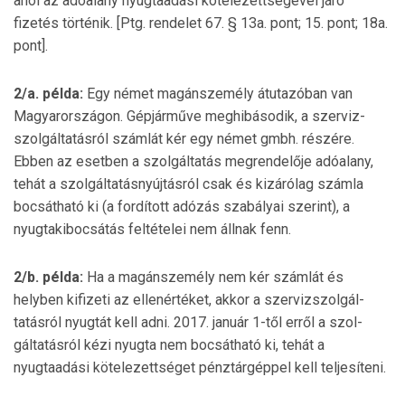
ahol az adóalany nyugtaadási kötelezettségével járó
fizetés történik. [Ptg. rendelet 67. § 13a. pont; 15. pont; 18a.
pont].
2/a. példa:
Egy német magánszemély átutazóban van
Magyarországon. Gépjárműve meghibásodik, a szerviz­
szolgáltatásról számlát kér egy német gmbh. részére.
Ebben az esetben a szolgáltatás megrendelője adóalany,
tehát a szolgáltatásnyújtásról csak és kizárólag számla
bocsátható ki (a fordított adózás szabályai szerint), a
nyugtakibocsátás feltételei nem állnak fenn.
2/b. példa:
Ha a magánszemély nem kér számlát és
helyben kifizeti az ellenértéket, akkor a szervizszol­gál­
tatásról nyugtát kell adni. 2017. január 1-től erről a szol­
gáltatásról kézi nyugta nem bocsátható ki, tehát a
nyugtaadási kötelezettséget pénztárgéppel kell teljesíteni.