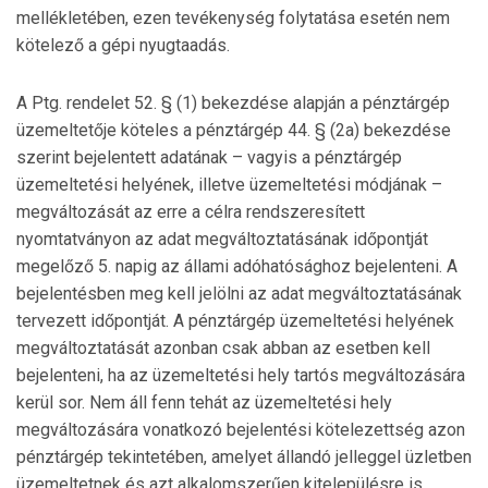
mellék­letében, ezen tevékenység folytatása esetén nem
kö­telező a gépi nyugtaadás.
A Ptg. rendelet 52. § (1) bekezdése alapján a pénz­tárgép
üzemeltetője köteles a pénztárgép 44. § (2a) bekezdése
szerint bejelentett adatának – vagyis a pénz­tárgép
üzemeltetési helyének, illetve üzemelte­tési módjának –
megváltozását az erre a célra rend­szeresített
nyomtatványon az adat megváltoztatá­sá­nak időpontját
megelőző 5. napig az állami adóhatósághoz bejelenteni. A
bejelentésben meg kell jelölni az adat megváltoztatásának
tervezett időpontját. A pénztárgép üzemeltetési helyének
megváltoztatását azonban csak abban az esetben kell
bejelenteni, ha az üze­mel­tetési hely tartós megváltozására
kerül sor. Nem áll fenn tehát az üzemeltetési hely
megváltozására vonatkozó bejelentési kötelezettség azon
pénztárgép tekintetében, amelyet állandó jelleggel üzletben
üzemeltetnek és azt alkalomszerűen kitelepülésre is