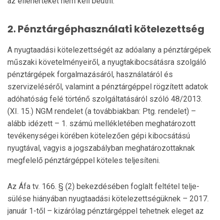
az ellenértéket nem kell beütni.
2. Pénztárgéphasználati kötelezettség
A nyugtaadási kötelezettségét az adóalany a pénztárgépek
műszaki követelményeiről, a nyugtakibocsátásra szolgáló
pénztárgépek forgalmazásáról, használatáról és
szervizelé­séről, valamint a pénztárgéppel rögzített adatok
adóhatóság felé történő szolgáltatásáról szóló 48/2013.
(XI. 15.) NGM rendelet (a továbbiakban: Ptg. rendelet) –
alább idézett – 1. számú mellékletében meghatározott
tevékeny­sé­gei körében kötelezően gépi kibocsátású
nyugtával, vagyis a jogszabályban meghatározottaknak
megfelelő pénztár­géppel köteles teljesíteni.
Az Áfa tv. 166. § (2) bekezdésében foglalt feltétel telje­
sülése hiányában nyugtaadási kötelezettségüknek – 2017.
január 1-től – kizárólag pénztárgéppel tehetnek eleget az