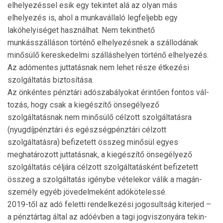
elhelyezéssel esik egy tekintet alá az olyan más
elhelyezés is, ahol a munkavállaló legfeljebb egy
lakóhelyiséget használhat. Nem tekinthető
munkásszálláson történő elhelyezésnek a szállodának
minősülő kereskedelmi szálláshe­lyen történő elhelyezés.
Az adómentes juttatásnak nem le­het része étkezési
szolgáltatás biztosítása.
Az önkéntes pénztári adószabályokat érintően fontos vál­
tozás, hogy csak a kiegészítő önsegélyező
szolgáltatásnak nem minősülő célzott szolgáltatásra
(nyugdíjpénztári és egész­ségpénztári célzott
szolgáltatásra) befizetett összeg minősül egyes
meghatározott juttatásnak, a kiegészítő ön­segélyező
szolgáltatás céljára célzott szolgáltatásként befizetett
összeg a szolgáltatás igénybe vételekor válik a ma­gán­
személy egyéb jövedelmeként adókötelessé.
2019-től az adó feletti rendelkezési jogosultság kiterjed –
a pénztártag által az adóévben a tagi jogviszonyára tekin­