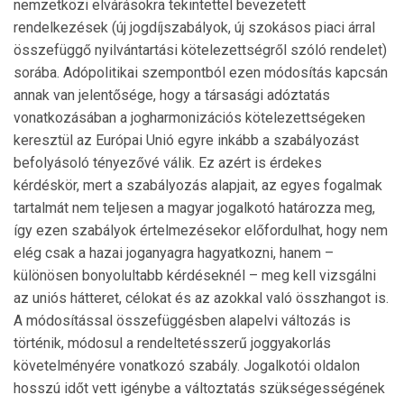
nemzetközi elvárásokra tekintettel bevezetett
rendelkezések (új jogdíjszabályok, új szokásos piaci árral
összefüggő nyil­ván­tartási kötelezettségről szóló rendelet)
sorába. Adópolitikai szempontból ezen módosítás kapcsán
annak van jelentősége, hogy a társasági adóztatás
vonatkozá­sá­ban a jogharmonizációs kötelezettségeken
keresztül az Eu­rópai Unió egyre inkább a szabályozást
befolyásoló ténye­zővé válik. Ez azért is érdekes
kérdéskör, mert a szabályozás alapjait, az egyes fogalmak
tartalmát nem teljesen a magyar jogalkotó határozza meg,
így ezen szabályok értelme­zé­se­kor előfordulhat, hogy nem
elég csak a hazai joganyagra ha­gyatkozni, hanem –
különösen bonyolultabb kérdések­nél – meg kell vizsgálni
az uniós hátteret, célokat és az azokkal való összhangot is.
A módosítással összefüggésben alapelvi változás is
történik, módosul a rendeltetésszerű joggyakorlás
követelményére vonatkozó szabály. Jogalkotói oldalon
hosszú időt vett igénybe a változtatás szükséges­ségének