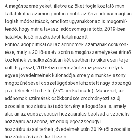
A magánszemélyeket, illetve az őket foglalkoztató mun­
káltatókat is számos ponton érintik az őszi adócsomagban
foglalt módosítások, emellett ugyanakkor az is megemlí­
ten­dő, hogy már a tavaszi adócsomag is több, 2019-ben
hatályba lépő intézkedést tartalmazott.
Fontos adópolitikai cél az adónemek számának csökken­
tése, mely a 2018-as év során a magánszemélyeket érintő
közterhek vonatkozásában két esetben is sikeresen telje­
sült. Egyrészt, 2018-ban megszűnt a magánszemélyek
egyes jövedelmeinek különadója, amely a munkaviszony
megszűnésével összefüggésben kifizetett nagy összegű
jö­ve­delmeket terhelte (75%-os különadó). Másrészt, az
adónemek számának csökkenését eredményezi az új
szociális hozzájárulási adó törvény elfogadása is, amely
alapján az egészségügyi hozzájárulás beolvad a szociális
hozzájárulási adóba, az eddig egészségügyi
hozzájárulással terhelt jövedelmek után 2019-től szo­ciális
hozzájárulási adót kell fizetni.