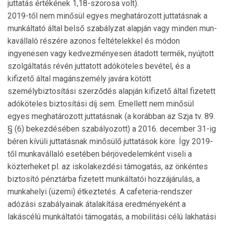
juttatás értékének 1,18-szorosa volt).
2019-től nem minősül egyes meghatározott juttatásnak a
munkáltató által belső szabályzat alapján vagy minden mun­
kavállaló részére azonos feltételekkel és módon
ingyenesen vagy kedvezményesen átadott termék, nyújtott
szol­gáltatás révén juttatott adóköteles bevétel, és a
kifizető által magánszemély javára kötött
személybiztosítási szerződés alapján kifizető által fizetett
adóköteles biztosítási díj sem. Emellett nem minősül
egyes meghatározott juttatásnak (a korábban az Szja tv. 89.
§ (6) bekezdésében szabályozott) a 2016. december 31-ig
béren kívüli juttatásnak minősülő juttatások köre. Így 2019-
től munkavállaló esetében bérjövedelemként viseli a
közterheket pl. az iskolakezdési tá­mo­gatás, az önkéntes
biztosító pénztárba fizetett munkáltatói hozzájárulás, a
munkahelyi (üzemi) étkeztetés. A cafeteria-rendszer
adózási szabályainak átalakítása eredményeként a
lakáscélú munkáltatói támogatás, a mobilitási célú lak­ha­tási