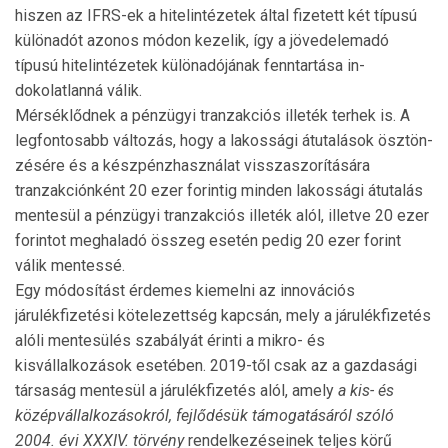
hiszen az IFRS-ek a hitelintézetek által fizetett két típusú
különadót azonos módon kezelik, így a jövedelemadó
típusú hitelintézetek különadójának fenntartása in­
dokolatlanná válik.
Mérséklődnek a pénzügyi tranzakciós illeték terhek is. A
legfontosabb változás, hogy a lakossági átutalások ösztön­
zé­sére és a készpénzhasználat visszaszorítására
tranzakci­ón­ként 20 ezer forintig minden lakossági átutalás
mentesül a pénz­ügyi tranzakciós illeték alól, illetve 20 ezer
forintot megha­ladó összeg esetén pedig 20 ezer forint
válik mentessé.
Egy módosítást érdemes kiemelni az innovációs
járulékfizetési kötelezettség kapcsán, mely a járulékfizetés
alóli men­te­sülés szabályát érinti a mikro- és
kisvállalkozások esetében. 2019-től csak az a gazdasági
társaság mentesül a járulékfizetés alól, amely
a kis- és
középvállalkozásokról, fejlődésük támo­ga­tásáról szóló
2004. évi XXXIV. törvény
rendelkezéseinek teljes körű