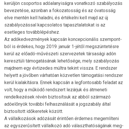
kerüljön csoportos adóalanyiságra vonatkozó szabályozás
bevezetése, azonban a fokozatosság és az óvatosság
elve mentén kell haladni, és értékelni kell majd az új
szabályozással kapcsolatos tapasztalatokat is az
esetleges továbblépéshez.
Az adókedvezmények kapcsán koncepcionális szem­pont­
ból is érdekes, hogy 2019. január 1-jétől megszün­te­tésre
kerül az előadó-művészeti szervezetek társasági adón
keresztüli támogatásának lehetősége, mely szabályozás
majd­nem egy évtizedes múltra tekint vissza. E rendszer
helyett a jövőben várhatóan közvetlen támogatási rend­szer
kerül kialakításra. Ennek kapcsán a legfontosabb feladat az
volt, hogy a működő rendszert lezárjuk és átmeneti
rendelkezések révén biztosítsuk az abból származó
adóelőnyök további felhasználását a jogszabály által
biztosított időkeretek között.
A vállalkozások adózását érintően érdemes megemlíteni
az egyszerűsített vállalkozó adó választhatóságának meg­