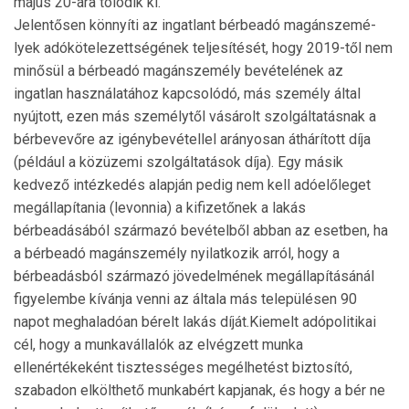
május 20-ára tolódik ki.
Jelentősen könnyíti az ingatlant bérbeadó magánsze­mé­
lyek adókötelezettségének teljesítését, hogy 2019-től nem
minősül a bérbeadó magánszemély bevételének az
ingatlan használatához kapcsolódó, más személy által
nyújtott, ezen más személytől vásárolt szolgáltatásnak a
bérbevevőre az igénybevétellel arányosan áthárított díja
(például a közüzemi szolgáltatások díja). Egy másik
kedvező intézkedés alapján pedig nem kell adóelőleget
megállapítania (le­vonnia) a kifizetőnek a lakás
bérbeadásából származó bevételből abban az esetben, ha
a bérbeadó magánszemély nyilatkozik arról, hogy a
bérbeadásból származó jövedelmének megállapításánál
figyelembe kívánja venni az általa más településen 90
napot meghaladóan bérelt lakás díját.Kiemelt adópolitikai
cél, hogy a munkavállalók az elvégzett munka
ellenértékeként tisztességes megélhetést biztosító,
szabadon elkölthető munkabért kapjanak, és hogy a bér ne