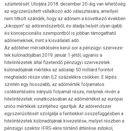
szüntetését. Utoljára 2018. december 20-áig van lehetőség
az egyszerűsített vállalkozó adó választására, amellyel
nem titkolt szándék, hogy az adónem a következő években
„kikopjon” az adórendszerből, és átadja helyét olyan újabb
és koncepcionális szempontból is jobban támogatható
adónemeknek, mint a kisvállalati adó.
Az adóteher mérséklésére kerül sor a pénzügyi szerve­ze­
tek különadójában 2019. január 1-jétől, ugyanis a
hitelintézetek által fizetendő pénzügyi szervezetek
különadójának mértéke az adóalap 50 milliárd forintot
meghaladó része után 0,2 százalékra csökken. E lépés
szintén egy hosszabb, az adómérték folyamatos
csökkentésére irányuló folyamat része, melynek révén a
hitelintézetek vonatkozásában az adómértéket az európai
uniós mértékek szintjéhez igazítjuk. Az adórendszer
egyszerűsítését szolgálja a fentiekkel összefüggésben a
hitelintézetek különadójának kivezetése, melyet részben a
pénzügyi szektor IFRS-ekre történő átté­rése indokol,