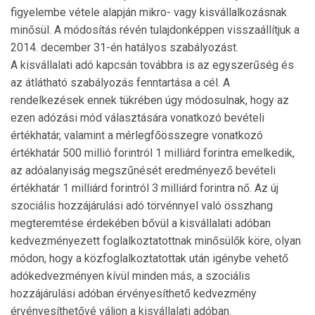
figyelembe vétele alapján mikro- vagy kisvállal­ko­zásnak
minősül. A módosítás révén tulajdonképpen vissza­állítjuk a
2014. december 31-én hatályos szabályozást.
A kisvállalati adó kapcsán továbbra is az egyszerűség és
az átlátható szabályozás fenntartása a cél. A
rendelkezések ennek tükrében úgy módosulnak, hogy az
ezen adózási mód választására vonatkozó bevételi
értékhatár, valamint a mérlegfőösszegre vonatkozó
értékhatár 500 millió forintról 1 milliárd forintra emelkedik,
az adóalanyiság megszű­nését eredményező bevételi
értékhatár 1 milliárd forintról 3 milliárd forintra nő. Az új
szociális hozzájárulási adó tör­vénnyel való összhang
megteremtése érdekében bővül a kisvállalati adóban
kedvezményezett foglalkoztatottnak minősülők köre, olyan
módon, hogy a közfoglalkoz­ta­tot­tak után igénybe vehető
adókedvezményen kívül minden más, a szociális
hozzájárulási adóban érvényesíthető ked­vezmény
érvényesíthetővé váljon a kisvállalati adóban.