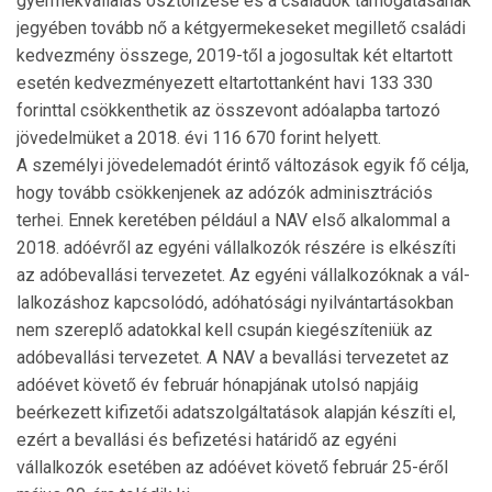
gyermekvállalás ösztönzése és a családok támogatá­sá­nak
jegyében tovább nő a kétgyermekeseket megillető családi
kedvezmény összege, 2019-től a jogosultak két eltartott
esetén kedvezményezett eltartottanként havi 133 330
forinttal csökkenthetik az összevont adóalapba tartozó
jövedelmüket a 2018. évi 116 670 forint helyett.
A személyi jövedelemadót érintő változások egyik fő cél­ja,
hogy tovább csökkenjenek az adózók adminisztrációs
terhei. Ennek keretében például a NAV első alkalommal a
2018. adóévről az egyéni vállalkozók részére is elkészíti
az adóbevallási tervezetet. Az egyéni vállalkozóknak a vál­
lal­ko­záshoz kapcsolódó, adóhatósági nyilvántartásokban
nem szereplő adatokkal kell csupán kiegészíteniük az
adóbevallási tervezetet. A NAV a bevallási tervezetet az
adóévet követő év február hónapjának utolsó napjáig
beérkezett kifizetői adatszolgáltatások alapján készíti el,
ezért a be­vallási és befizetési határidő az egyéni
vállalkozók esetében az adóévet követő február 25-éről