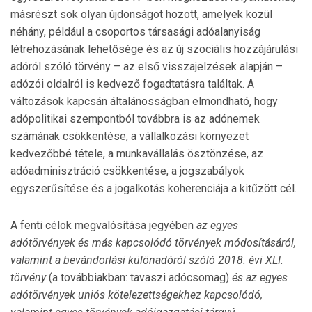
másrészt sok olyan újdonságot hozott, amelyek közül
néhány, például a csoportos társasági adóalanyiság
létrehozásának lehetősége és az új szociális hozzájárulási
adóról szóló törvény – az első vissza­jelzések alapján –
adózói oldalról is kedvező fogadtatásra találtak. A
változások kapcsán általánosságban elmondható, hogy
adópolitikai szempontból tovább­ra is az adónemek
számának csökkentése, a vállal­kozási környezet
kedvezőbbé tétele, a munkavállalás ösztönzése, az
adóadminisztráció csökkentése, a jogszabályok
egyszerűsítése és a jogalkotás koherenciája a kitűzött cél.
A fenti célok megvalósítása jegyében
az egyes
adótörvények és más kapcsolódó törvények módosítá­sá­ról,
valamint a bevándorlási különadóról szóló 2018. évi XLI.
törvény
(a továbbiakban: tavaszi adócsomag)
és az egyes
adótörvények uniós kötelezett­ségekhez kapcsolódó,