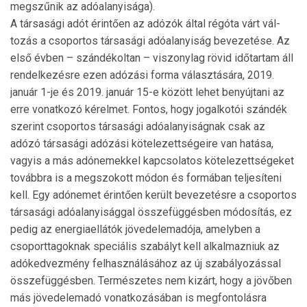
megszűnik az adóalanyisága).
A társasági adót érintően az adózók által régóta várt vál­
tozás a csoportos társasági adóalanyiság bevezetése. Az
el­ső évben – szándékoltan – viszonylag rövid időtartam áll
rendelkezésre ezen adózási forma választására, 2019.
január 1-je és 2019. január 15-e között lehet benyújtani az
erre vonatkozó kérelmet. Fontos, hogy jogalkotói szándék
sze­rint csoportos társasági adóalanyiságnak csak az
adózó társa­sági adózási kötelezettségeire van hatása,
vagyis a más adónemekkel kapcsolatos kötelezettségeket
továbbra is a megszokott módon és formában teljesíteni
kell. Egy adónemet érintően került bevezetésre a csoportos
társasági adóalanyisággal összefüggésben módosítás, ez
pedig az energiaellátók jövedelemadója, amelyben a
csoporttagoknak speciális szabályt kell alkalmazniuk az
adókedvezmény felhasználásához az új szabályozással
összefüggésben. Természetes nem kizárt, hogy a jövőben
más jövedelemadó vonatkozásában is megfontolásra