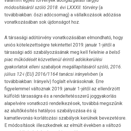
valamint egyes törvények adóigazgatási tárgyú
módosításáról szóló 2018. évi LXXXII. törvény
(a
továbbiakban: őszi adócsomag) a vállalkozások adózása
vonatkozásában sok újdon­ságot hoz.
A társasági adótörvény vonatkozásában elmondható, hogy
uniós kötelezettségre tekintettel 2019. január 1-jétől a
társasági adó szabályozásának meg kell fe­lelnie
a belső
piac működését közvetlenül érintő adókikerülési
gyakorlatok elleni szabályok megállapí­tásáról szóló, 2016.
július 12-i (EU) 2016/1164 ta­nácsi irányelvben
(a
továbbiakban: Irányelv) foglalt elvárásoknak. Erre
figyelemmel változnak 2019. ja­nu­ár 1-jétől az ellenőrzött
külföldi társaságra és a ren­deltetésszerű joggyakorlás
alapelvére vonatkozó ren­delkezések, továbbá megszűnik
az alultőkésítés hatályos szabályozása és új
kamatlevonás-korlátozási sza­bá­lyok kerülnek bevezetésre.
E módosítások illeszkednek az elmúlt években a változó