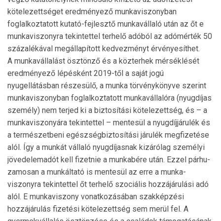
kötelezettséget eredményező munkaviszonyban
foglalkoztatott kutató-fejlesztő munkavállaló után az őt e
munkaviszonyra tekin­tet­tel terhelő adóból az adómérték 50
százalékával meg­állapított kedvezményt érvényesíthet.
A munkavállalást ösztönző és a közterhek mérsék­lését
eredményező lépésként 2019-től a saját jogú
nyugellátásban részesülő, a munka törvénykönyve szerint
munkaviszonyban foglalkoztatott munkavál­lalóra (nyugdíjas
személy) nem terjed ki a biztosítási kötelezettség, és – a
munkaviszonyára tekintettel – mentesül a nyugdíjjárulék és
a természetbeni egészségbiztosítási járulék megfizetése
alól. Így a munkát vállaló nyugdíjasnak kizárólag személyi
jövedelemadót kell fizetnie a munkabére után. Ezzel párhu­
za­mosan a munkáltató is mentesül az erre a munka­
viszonyra tekintettel őt terhelő szociális hozzájárulási adó
alól. E munkaviszony vonatkozásában szak­kép­zési
hozzájárulás fizetési kötelezettség sem merül fel. A