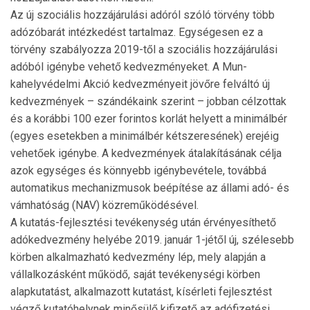
Az új szociális hozzájárulási adóról szóló törvény több
adózóbarát intézkedést tartalmaz. Egységesen ez a
törvény szabályozza 2019-től a szociális hozzájárulási
adóból igénybe vehető kedvezményeket. A Mun­
kahelyvédelmi Akció kedvezményeit jövőre felváltó új
kedvezmények – szándékaink szerint – jobban célzottak
és a korábbi 100 ezer forintos korlát helyett a minimálbér
(egyes esetekben a minimálbér kétszeresének) erejéig
vehetőek igénybe. A kedvez­mé­­nyek átalakításának célja
azok egységes és könnyebb igénybevétele, továbbá
automatikus mecha­nizmusok beépítése az állami adó- és
vámhatóság (NAV) közreműködésével.
A kutatás-fejlesztési tevékenység után érvényesít­he­tő
adókedvezmény helyébe 2019. január 1-jétől új, szé­lesebb
körben alkalmazható kedvezmény lép, mely alapján a
vállalkozásként működő, saját tevé­keny­ségi körben
alapkutatást, alkalmazott kutatást, kísérleti fejlesztést
végző kutatóhelynek minősülő kifizető az adófizetési