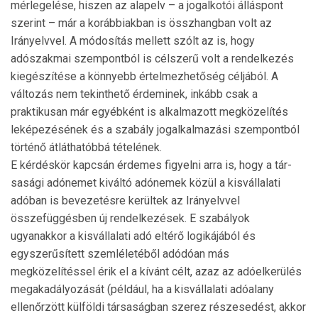
mérlegelése, hiszen az alapelv – a jogalkotói ál­lás­pont
szerint – már a korábbiakban is összhangban volt az
Irányelvvel. A módosítás mellett szólt az is, hogy
adószakmai szempontból is célszerű volt a rendelkezés
kiegészí­tése a könnyebb értelmezhetőség céljából. A
változás nem tekinthető érdeminek, inkább csak a
praktikusan már egyébként is alkalmazott megközelítés
leképezésének és a szabály jogalkalmazási szempontból
történő átláthatóbbá tételének.
E kérdéskör kapcsán érdemes figyelni arra is, hogy a tár­
sasági adónemet kiváltó adónemek közül a kisvállalati
adóban is bevezetésre kerültek az Irányelvvel
összefüggésben új rendelkezések. E szabályok
ugyanakkor a kisvállalati adó eltérő logikájából és
egyszerűsített szemléletéből adódóan más
megközelítéssel érik el a kívánt célt, azaz az adóelkerülés
megakadályozását (például, ha a kisvállalati adóalany
ellenőrzött külföldi társaságban szerez részesedést, akkor