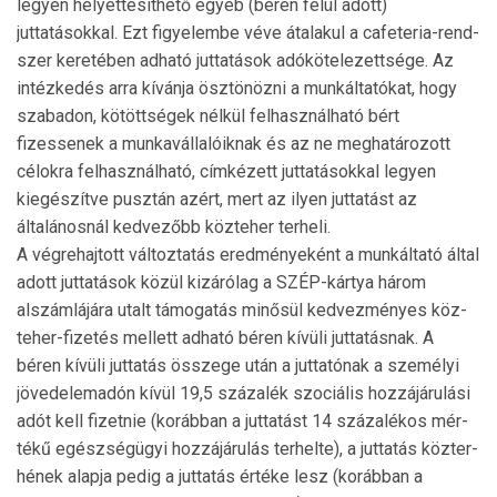
legyen helyettesíthető egyéb (béren felül adott)
juttatásokkal. Ezt figyelembe véve átalakul a cafeteria-rend­
szer keretében adható juttatások adókötelezettsége. Az
intézkedés arra kívánja ösztönözni a munkáltatókat, hogy
szabadon, kötöttségek nélkül felhasználható bért
fizessenek a munkavállalóiknak és az ne meghatározott
célokra felhasználható, címkézett juttatásokkal legyen
kiegészítve pusztán azért, mert az ilyen juttatást az
általánosnál ked­vezőbb közteher terheli.
A végrehajtott változtatás eredményeként a munkáltató által
adott juttatások közül kizárólag a SZÉP-kártya három
alszámlájára utalt támogatás minősül kedvezményes köz­
teher-fizetés mellett adható béren kívüli juttatásnak. A
béren kívüli juttatás összege után a juttatónak a személyi
jövedelemadón kívül 19,5 százalék szociális hozzájárulási
adót kell fizetnie (korábban a juttatást 14 százalékos mér­
tékű egészségügyi hozzájárulás terhelte), a juttatás közter­
hének alapja pedig a juttatás értéke lesz (korábban a