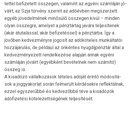
tettel befizetett összegen, valamint az egyéni számláján jó­
váírt, az Szja törvény szerint az adóévben megszerzett
egyéb jövedelmének minősülő összegen kívül – minden
olyan összegre, amelyet a pénztártag javára teljesítenek
(akár átutalással, akár befizetéssel) a pénztárba. Így a
jövőben kedvezményre jogosít az adóköteles munkáltatói
hozzájárulás, de például az önkéntes nyugdíjpénztár által a
ked­vezményezett rendelke­zése alapján annak egyéni
számláján jóváírt (egyébként bevételnek nem számító)
összeg is.
A kisadózó vállalkozások tételes adóját érintő módo­sítá­
sok a joggyakorlat során felmerült kérdésekre reflektálnak,
ezzel egyszerűbbé és kedvezőbbé téve a kisadózók
adófizetési kötelezettségének teljesítését.