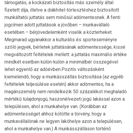
támogatás, a kockázati biztosítás más személy által
fizetett díja, illetve a diákhitel-törlesztéshez biztosított
munkál­tatói juttatás sem minősül adómentesnek. A fenti
jogcímen adott juttatások a jövőben – munkavállaló
esetében – bérjövedelemként viselik a közterheket.
Megmarad ugyanakkor a kulturális és sporteseményre
szóló jegyek, bérletek juttatásának adómentessége, kissé
meg­változott feltételek mellett: a juttatás maximális értéke
mindkét esetben külön-külön a minimálbér összegével
lehet egyenlő az adóévben.Pozitív változásként
kiemelendő, hogy a munkásszállás biztosítása (az egyéb
feltételek teljesülése esetén) akkor adó­mentes, ha a
magánszemély nem rendelkezik 50 száza­lékot meghaladó
mértékű tulajdonjogú, haszonélvezeti jogú lakással azon a
településen, ahol a munkahelye van. (Korábban az
adómentességet ahhoz kötötte a törvény, hogy a
munkavállalónak ne legyen lakóhelye azon a tele­pü­lésen,
ahol a munkahelye van.) A munkásszálláson tör­ténő