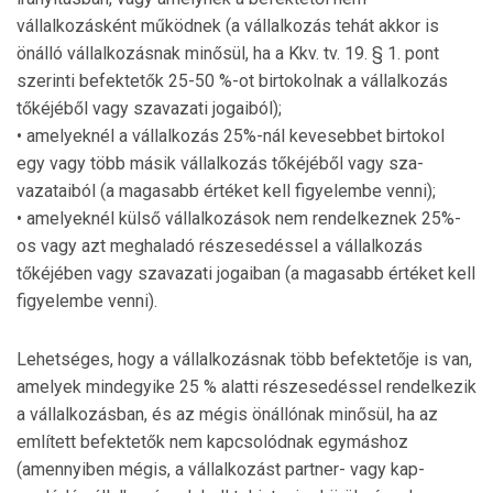
vállalkozásként működnek (a vállalkozás tehát akkor is
önálló vállalkozásnak minősül, ha a Kkv. tv. 19. § 1. pont
szerinti befektetők 25-50 %-ot birtokolnak a vál­lalkozás
tőké­jéből vagy szavazati jogaiból);
• amelyeknél a vállalkozás 25%-nál kevesebbet birtokol
egy vagy több másik vállalkozás tőkéjéből vagy sza­
vazataiból (a magasabb értéket kell figyelembe venni);
• amelyeknél külső vállalkozások nem rendelkeznek 25%-
os vagy azt meghaladó részesedéssel a vállalkozás
tőkéjében vagy szavazati jogaiban (a magasabb értéket kell
figyelembe venni).
Lehetséges, hogy a vállalkozásnak több befektetője is van,
amelyek mindegyike 25 % alatti részesedéssel rendel­kezik
a vállalkozásban, és az mégis önállónak minősül, ha az
említett befektetők nem kapcsolódnak egymáshoz
(amennyiben mégis, a vállalkozást partner- vagy kap­