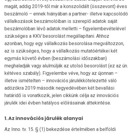
magát, addig 2019-től már a konszolidált (összevont) éves
beszámoló – ennek hi­ányában a partner- illetve kapcsolódó
vállal­kozások beszámolóiban is szereplő adatok saját
beszámolóban lévő adatok melletti – figyelembevételével
szük­séges a KKV besorolást megállapítani. Ahhoz
azonban, hogy egy vállalkozás besorolása megváltozzon,
az is szükséges, hogy a vállal­kozás mutatóértékei két
egymás követő évben (beszámolási időszakban)
meghaladják vagy alulmúlják az utolsó besorolást (ez az ún.
kétéves szabály). Figyelembe véve, hogy az újonnan –
illetve ismételten – innovációs járulékkötelezetté váló
adózókra 2019 má­sodik negyedévében két bevallási
határidő is vonatkozik, jelen cikkünk célja az innovációs
járulék idei évben hatályos előírásainak áttekintése.
1. Az innovációs járulék alanyai
Az Inno. tv. 15. § (1) bekezdése értelmében a belföldi