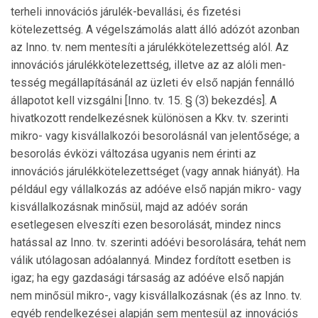
terheli innovációs járulék-bevallási, és fizetési
kötelezettség. A végelszámolás alatt álló adózót azonban
az Inno. tv. nem mentesíti a já­rulékkötelezettség alól. Az
innovációs járulékkötelezettség, illetve az az alóli men­
tesség megállapításánál az üzleti év első napján fennálló
állapotot kell vizsgálni [Inno. tv. 15. § (3) bekezdés]. A
hivatkozott rendelkezésnek különösen a Kkv. tv. szerinti
mikro- vagy kisvállalkozói besorolásnál van jelentősége; a
besorolás évközi változása ugyanis nem érinti az
innovációs járulékkötelezettséget (vagy annak hiányát). Ha
például egy vállalkozás az adóéve első napján mikro- vagy
kisvál­lalkozásnak minősül, majd az adóév során
esetlegesen el­veszíti ezen besorolását, mindez nincs
hatással az Inno. tv. sze­rinti adóévi besorolására, tehát nem
válik utólagosan adóalannyá. Mindez fordított esetben is
igaz; ha egy gazdasági társaság az adóéve első napján
nem minősül mikro-, vagy kisvállalkozásnak (és az Inno. tv.
egyéb rendelkezései alapján sem mentesül az innovációs