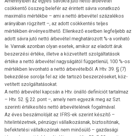
Amennyiben az egyes sávokra jutó nettó árbevétel
csökkentő összeg belefér az érintett sávra vonatkozó
maximális mértékbe – ami a nettó árbevétel százalékos
arányában rögzített –, az adott csökkentés teljes
mértékben érvényesíthető. Ellenkező esetben legfeljebb az
adott sávra jutó nettó árbevétel meghatáro­zott %-a vonható
le. Vannak azonban olyan esetek, amikor az eladott áruk
beszerzési értéke, illetve a közvetített szolgáltatások
értéke a nettó árbevétel nagyságától függetlenül, 100 %-os
mér­tékben levonható a nettó árbevételből. A Htv. 39. § (7)
bekezdése sorolja fel az ide tartozó beszerzéseket, köz­
vetített szolgáltatásokat.
A nettó árbevétel kapcsán a Htv. önálló definíciót tartal­maz
– Htv. 52. § 22. pont –, amely nem egyezik meg az Szt.
szerinti értékesítés nettó árbevételének fogalmával.
Az éves beszámolóját az IFRS-ek szerint készítő –
hitelintézetnek, pénzügyi vállalkozásnak, biztosítónak,
befektetési vállalkozónak nem minősülő – gazdasági