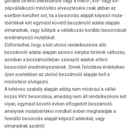
góriába történő bekerülésre vagy a mikro-, kis- vagy kö­
zépvállalkozói minősítés elvesztésére csak abban az
esetben kerülhet sor, ha a besorolás alapját képező muta­
tóértékek két egymást követő beszámoló adatai alapján
elmaradnak, vagy túllépik a vállalkozás korábbi besorolását
eredményező mutatókat.
Előfordulhat, hogy a két utolsó rendelkezésre álló
beszámoló adatai alapján azonos irányba történik változás,
azonban a beszámolókban szereplő adatok eltérő
besorolást eredményeznének. Ennek feloldása érdekében
ilyen esetekben az utolsó beszámoló alapján kell a
minősítést elvégezni.
A kétéves szabály alapján addig nem módosul a vállal­
kozás KKV besorolása, ameddig nem áll rendelkezésre két
olyan, egymást követő évben elfogadott beszámoló,
amelynek mu­tatóértékei mindkét évben meghaladják a
fennálló besorolás alapját képező adatokat, vagy
elmaradnak azoktól.