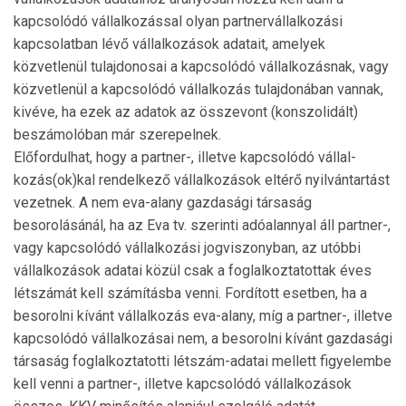
kapcsolódó vállalkozás­sal olyan partnervállalkozási
kapcsolatban lévő vál­lalkozások adatait, amelyek
közvetlenül tulajdonosai a kapcsolódó vállalkozásnak, vagy
közvetlenül a kap­csolódó vállalkozás tulajdonában vannak,
kivéve, ha ezek az adatok az összevont (konszolidált)
beszámolóban már szerepelnek.
Előfordulhat, hogy a partner-, illetve kapcsolódó vállal­
kozás(ok)kal rendelkező vállalkozások eltérő nyil­ván­tartást
vezetnek. A nem eva-alany gazdasági társaság
besorolásánál, ha az Eva tv. szerinti adóalannyal áll partner-,
vagy kapcsolódó vállalkozási jog­viszonyban, az utóbbi
vállalkozások adatai közül csak a foglalkoztatottak éves
létszámát kell számítás­ba venni. Fordított esetben, ha a
besorolni kívánt vál­lalkozás eva-alany, míg a partner-, illetve
kapcsolódó vállalkozásai nem, a besorolni kívánt gazdasági
társaság foglalkoztatotti létszám-adatai mellett figyelembe
kell venni a partner-, illetve kapcsolódó vállalkozások