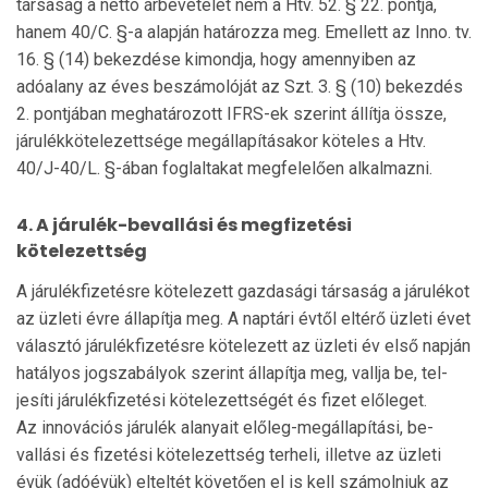
társaság a net­tó árbevételét nem a Htv. 52. § 22. pontja,
hanem 40/C. §-a alapján határozza meg. Emellett az Inno. tv.
16. § (14) bekezdése kimondja, hogy amennyiben az
adóalany az éves beszámolóját az Szt. 3. § (10) bekezdés
2. pontjában meghatározott IFRS-ek szerint állítja össze,
járulékkötelezettsége megállapításakor köteles a Htv.
40/J-40/L. §-ában foglaltakat megfelelően alkalmazni.
4. A járulék-bevallási és megfizetési
kötelezettség
A járulékfizetésre kötelezett gazdasági társaság a járulékot
az üzleti évre állapítja meg. A naptári évtől eltérő üzleti évet
választó járulékfizetésre kötelezett az üzleti év első napján
hatályos jogszabályok szerint állapítja meg, vallja be, tel­
jesíti járulékfizetési kötelezettségét és fizet előleget.
Az innovációs járulék alanyait előleg-megállapítási, be­
vallási és fizetési kötelezettség terheli, illetve az üzleti
évük (adóévük) elteltét követően el is kell számolniuk az