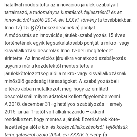
hatállyal módosította az innovációs járulék szabályait
tartalmazó,
a tudományos kutatásról, fejlesztésről és az
innovációról szóló 2014. évi LXXVI. törvény
(a továbbiakban:
Inno. tv.) 15. § (2) bekezdésének a) pontját.
A módosítás az innovációs járulék-szabályozás 15 éves
történetének egyik legsarkalatosabb pontját, a mikro- vagy
kisvállalkozási besorolás Inno. tv-beli meg­ítélését
érintette. Az innovációs járulékra vonat­kozó szabályozás
ugyanis már a kezdetektől mente­sítette a
járulékkötelezettség alól a mikro- vagy kis­vál­lalkozásnak
minősülő gazdasági társaságokat. A sza­bályozásbeli
eltérés abban mutatkozott meg, hogy az említett
besorolásnál milyen adatokat kellett figyelembe venni.
A 2018. december 31-ig hatályos szabályozás – amely
2015. január 1-jétől volt alkalmazandó – akként
rendelkezett, hogy mentes a járulék fizetésének kö­te­­­
lezettsége alól
a kis- és középvállalkozásokról, fejlődésük
támogatásáról szóló 2004. évi XXXIV. tör­vény.
(a