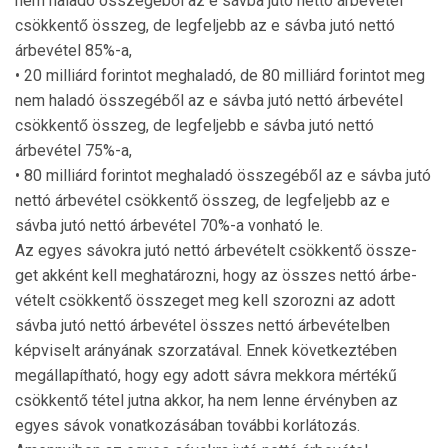
nem haladó összegéből az e sávba jutó nettó árbevétel
csökkentő összeg, de legfeljebb az e sávba jutó nettó
árbevétel 85%-a,
• 20 milliárd forintot meghaladó, de 80 milliárd forintot meg
nem haladó összegéből az e sávba jutó nettó árbe­vétel
csökkentő összeg, de legfeljebb e sávba jutó net­tó
árbevétel 75%-a,
• 80 milliárd forintot meghaladó összegéből az e sávba jutó
nettó árbevétel csökkentő összeg, de legfeljebb az e
sávba jutó nettó árbevétel 70%-a vonható le.
Az egyes sávokra jutó nettó árbevételt csökkentő össze­
get akként kell meghatározni, hogy az összes nettó árbe­
vételt csökkentő összeget meg kell szorozni az adott
sávba jutó nettó árbevétel összes nettó árbevételben
képviselt arányának szorzatával. Ennek következtében
megállapít­ható, hogy egy adott sávra mekkora mértékű
csökkentő té­tel jutna akkor, ha nem lenne érvényben az
egyes sávok vonatkozásában további korlátozás.