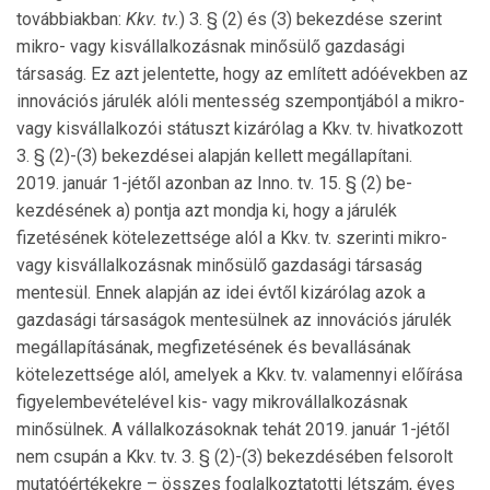
továbbiakban:
Kkv. tv.
) 3. § (2) és (3) bekezdése szerint
mikro- vagy kisvállalkozásnak minősülő gazdasági
társaság. Ez azt jelentette, hogy az említett adóévekben az
innovációs járulék alóli mentesség szempontjából a mikro-
vagy kisvállalkozói státuszt kizárólag a Kkv. tv. hivatkozott
3. § (2)-(3) bekezdései alapján kellett megállapítani.
2019. január 1-jétől azonban az Inno. tv. 15. § (2) be­
kezdésének a) pontja azt mondja ki, hogy a járulék
fizetésének kötelezettsége alól a Kkv. tv. szerinti mik­ro-
vagy kisvállalkozásnak minősülő gazdasági társa­ság
mentesül. Ennek alapján az idei évtől kizárólag azok a
gazdasági társaságok mentesülnek az innovációs járulék
megállapításának, megfizetésének és be­vallásának
kötelezettsége alól, amelyek a Kkv. tv. vala­mennyi előírása
figyelembevételével kis- vagy mik­ro­vállalkozásnak
minősülnek. A vállalkozásoknak tehát 2019. január 1-jétől
nem csu­pán a Kkv. tv. 3. § (2)-(3) bekezdésében felsorolt
mutatóértékekre – összes foglal­koz­tatotti létszám, éves