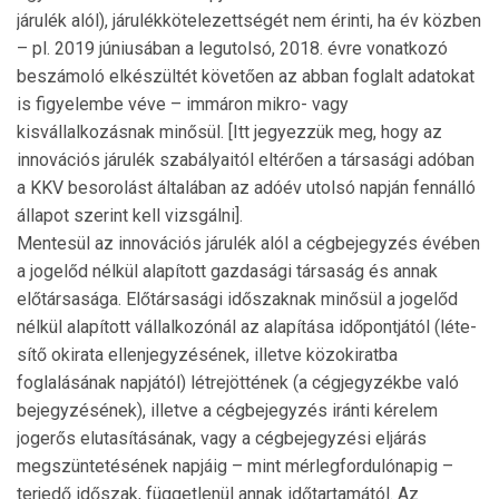
járulék alól), járulék­kötelezettségét nem érinti, ha év közben
– pl. 2019 júniusában a legutolsó, 2018. évre vonatkozó
beszámoló elkészültét követően az abban foglalt adatokat
is figyelembe véve – immáron mikro- vagy
kisvállalkozásnak minősül. [Itt jegyezzük meg, hogy az
innovációs járulék szabályaitól eltérően a társasági adóban
a KKV besorolást általában az adóév utolsó napján fennálló
állapot szerint kell vizsgálni].
Mentesül az innovációs járulék alól a cégbejegyzés évé­ben
a jogelőd nélkül alapított gazdasági társaság és annak
előtársasága. Előtársasági időszaknak minősül a jogelőd
nél­kül alapított vállalkozónál az alapítása időpontjától (léte­
sítő okirata ellenjegyzésének, illetve közokiratba
foglalásának napjától) létrejöttének (a cégjegyzékbe való
be­jegy­zésének), illetve a cégbejegyzés iránti kérelem
jogerős elutasításának, vagy a cégbejegyzési eljárás
megszün­teté­sének napjáig – mint mérlegfordulónapig –
terjedő időszak, függetlenül annak időtartamától. Az