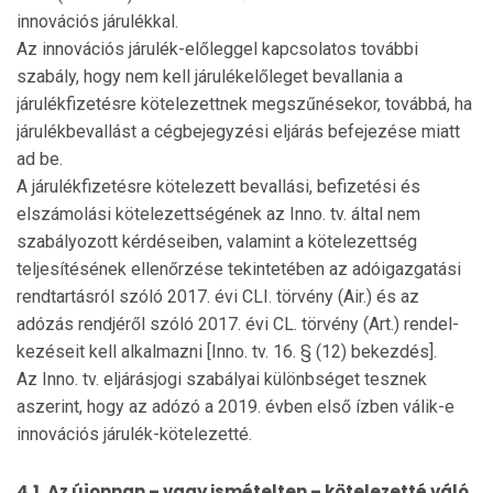
innovációs járulékkal.
Az innovációs járulék-előleggel kapcsolatos további
szabály, hogy nem kell járulékelőleget bevallania a
járulékfizetésre kötelezettnek megszűnésekor, továbbá, ha
járulékbevallást a cégbejegyzési eljárás befejezése miatt
ad be.
A járulékfizetésre kötelezett bevallási, befizetési és
elszámolási kötelezettségének az Inno. tv. által nem
szabá­lyo­zott kérdéseiben, valamint a kötelezettség
teljesítésének el­lenőrzése tekintetében az adóigazgatási
rendtartás­ról szóló 2017. évi CLI. törvény (Air.) és az
adózás rend­jéről szóló 2017. évi CL. törvény (Art.) rendel­
ke­zéseit kell alkalmazni [Inno. tv. 16. § (12) bekezdés].
Az Inno. tv. eljárásjogi szabályai különbséget tesz­nek
aszerint, hogy az adózó a 2019. évben első ízben válik-e
innovációs járulék-kötelezetté.
4.1. Az újonnan – vagy ismételten – kötelezetté váló