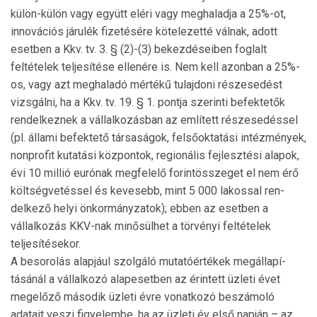
külön-külön vagy együtt eléri vagy meghaladja a 25%-ot,
innovációs járulék fizetésére kötelezetté vál­nak, adott
esetben a Kkv. tv. 3. § (2)-(3) bekezdéseiben foglalt
feltételek teljesítése ellenére is. Nem kell azonban a 25%-
os, vagy azt meghaladó mértékű tulaj­doni részesedést
vizsgálni, ha a Kkv. tv. 19. § 1. pontja szerinti befektetők
rendelkeznek a vállalkozásban az említett részesedéssel
(pl. állami befektető társasá­gok, felsőoktatási intézmények,
nonprofit kutatási köz­pontok, regionális fejlesztési alapok,
évi 10 millió eurónak megfelelő forintösszeget el nem érő
költ­ség­vetéssel és kevesebb, mint 5 000 lakossal ren­
delkező helyi önkormányzatok); ebben az esetben a
vállalkozás KKV-nak minősülhet a törvényi feltételek
teljesítésekor.
A besorolás alapjául szolgáló mutatóértékek megálla­pí­
tásánál a vállalkozó alapesetben az érintett üzleti évet
meg­előző második üzleti évre vonatkozó beszámoló
adatait veszi figyelembe, ha az üzleti év első napján – az