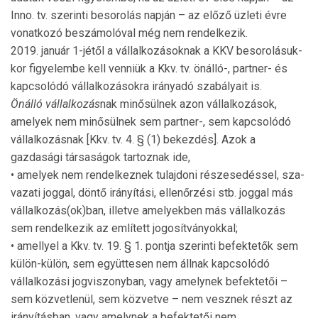
Inno. tv. szerinti besorolás napján – az előző üzleti évre
vonatkozó beszámolóval még nem rendelkezik.
2019. január 1-jétől a vállalkozásoknak a KKV besorolá­suk­
kor figyelembe kell venniük a Kkv. tv. önálló-, partner- és
kapcsolódó vállalkozásokra irányadó szabályait is.
Önálló vállalkozás
nak minősülnek azon vállalkozások,
amelyek nem minősülnek sem partner-, sem kapcsolódó
vállalkozásnak [Kkv. tv. 4. § (1) bekezdés]. Azok a
gazdasági társaságok tartoznak ide,
• amelyek nem rendelkeznek tulajdoni részesedéssel, sza­
vazati joggal, döntő irányítási, ellenőrzési stb. joggal más
vállalkozás(ok)ban, illetve amelyekben más vállal­kozás
sem rendelkezik az említett jogosítványokkal;
• amellyel a Kkv. tv. 19. § 1. pontja szerinti befektetők sem
külön-külön, sem együttesen nem állnak kapcso­lódó
vállalkozási jogviszonyban, vagy amelynek befektetői –
sem közvetlenül, sem közvetve – nem vesznek részt az
irányításban, vagy amelynek a befektetői nem