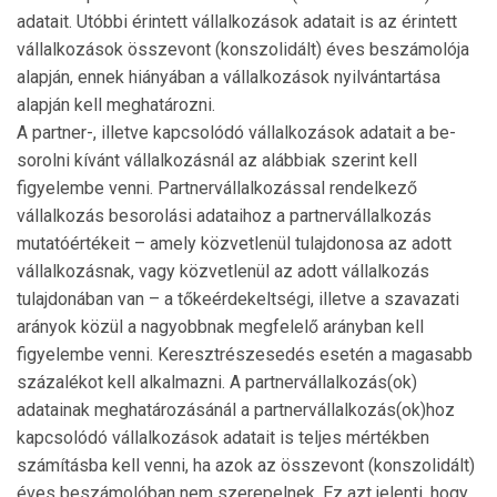
adatait. Utóbbi érintett vállalkozások adatait is az érin­tett
vállalkozások összevont (konszolidált) éves beszámolója
alapján, ennek hiányában a vállalkozások nyilvántar­tása
alapján kell meghatározni.
A partner-, illetve kapcsolódó vállalkozások adatait a be­
sorolni kívánt vállalkozásnál az alábbiak szerint kell
figyelembe venni. Partnervállalkozással rendelkező
vállalkozás besorolási adataihoz a partnervállalkozás
mutatóértékeit – amely közvetlenül tulajdonosa az adott
vállalkozás­nak, vagy közvetlenül az adott vállalkozás
tulajdoná­ban van – a tőkeérdekeltségi, illetve a szavazati
arányok közül a nagyobbnak megfelelő arányban kell
figyelembe venni. Keresztrészesedés esetén a maga­sabb
százalékot kell alkalmazni. A partnervál­lal­kozás(ok)
adatainak meghatározásánál a partnervál­lalkozás(ok)hoz
kapcsolódó vállalkozások adatait is teljes mértékben
számításba kell venni, ha azok az összevont (konszolidált)
éves beszámolóban nem szerepelnek. Ez azt jelenti, hogy