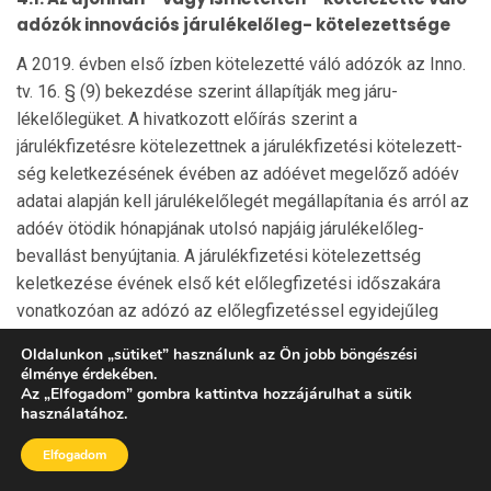
adózók innovációs járulékelőleg- kötelezettsége
A 2019. évben első ízben kötelezetté váló adózók az Inno.
tv. 16. § (9) bekezdése szerint állapítják meg járu­
lékelőlegüket. A hivatkozott előírás szerint a
járulékfizetésre kötelezettnek a járulékfizetési kötelezett­
ség keletkezésének évében az adóévet megelőző adó­év
adatai alapján kell járulékelőlegét megállapítania és arról az
adóév ötödik hónapjának utolsó napjáig járulékelőleg-
bevallást benyújtania. A járulékfizetési kötelezettség
keletkezése évének első két előlegfizetési időszakára
vonatkozóan az adózó az előlegfizetéssel egyidejűleg
bevallást tesz. Az előleg mértéke a járulék várható éves
Oldalunkon
„
sütiket
”
használunk az Ön jobb böngészési
összegének időarányos része. Nem lehet járulékelőleget
élménye érdekében.
bevallani arra a negyed­év­re és a negyedév azon naptári
Az
„
Elfogadom
”
gombra kattintva hozzájárulhat a sütik
használatához.
hónapjára, amelyre az adózó már vallott be járulékelőleget.
Az említett előírások nemcsak azokra a gazdasági
Elfogadom
társaságokra vonatkoznak, amelyek működésük során