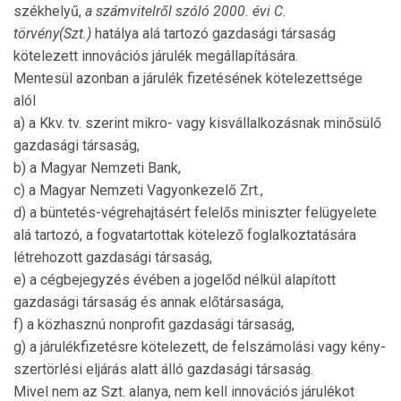
szék­helyű,
a számvitelről szóló 2000. évi C.
törvény(Szt.)
hatálya alá tartozó gazdasági társaság
kötelezett innovációs járulék megállapítására.
Mentesül azonban a járulék fizetésének kötelezettsége
alól
a) a Kkv. tv. szerint mikro- vagy kisvállalkozásnak mi­nő­sülő
gazdasági társaság,
b) a Magyar Nemzeti Bank,
c) a Magyar Nemzeti Vagyonkezelő Zrt.,
d) a büntetés-végrehajtásért felelős miniszter felügyelete
alá tartozó, a fogvatartottak kötelező foglalkoztatására
létrehozott gazdasági társaság,
e) a cégbejegyzés évében a jogelőd nélkül alapított
gazdasági társaság és annak előtársasága,
f) a közhasznú nonprofit gazdasági társaság,
g) a járulékfizetésre kötelezett, de felszámolási vagy kény­
szertörlési eljárás alatt álló gazdasági társaság.
Mivel nem az Szt. alanya, nem kell innovációs járulékot