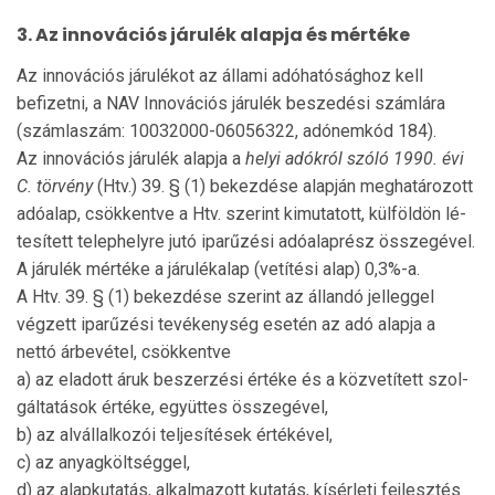
3. Az innovációs járulék alapja és mértéke
Az innovációs járulékot az állami adóhatósághoz kell
befizetni, a NAV Innovációs járulék beszedési számlára
(szám­laszám: 10032000-06056322, adónemkód 184).
Az innovációs járulék alapja a
helyi adókról szóló 1990. évi
C. törvény
(Htv.) 39. § (1) bekezdése alapján megha­tá­rozott
adóalap, csökkentve a Htv. szerint kimutatott, kül­föl­dön lé­
tesített telephelyre jutó iparűzési adóalaprész össze­gével.
A járulék mértéke a járulékalap (vetítési alap) 0,3%-a.
A Htv. 39. § (1) bekezdése szerint az állandó jelleggel
végzett iparűzési tevékenység esetén az adó alapja a
nettó árbevétel, csökkentve
a) az eladott áruk beszerzési értéke és a közvetített szol­
gáltatások értéke, együttes összegével,
b) az alvállalkozói teljesítések értékével,
c) az anyagköltséggel,
d) az alapkutatás, alkalmazott kutatás, kísérleti fejlesztés