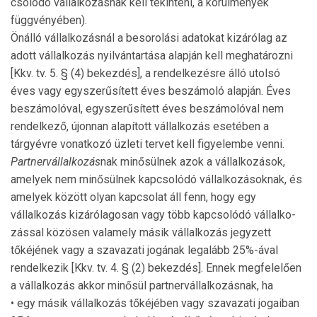
csolódó vállalkozásnak kell tekinteni, a körülmények
függvényében).
Önálló vállalkozásnál a besorolási adatokat kizárólag az
adott vállalkozás nyilvántartása alapján kell meghatározni
[Kkv. tv. 5. § (4) bekezdés], a rendelkezésre álló utolsó
éves vagy egyszerűsített éves beszámoló alapján. Éves
beszámolóval, egyszerűsített éves beszámolóval nem
rendel­ke­ző, újonnan alapított vállalkozás esetében a
tárgyévre vo­nat­kozó üzleti tervet kell figyelembe venni.
Partnervállalkozás
nak minősülnek azok a vállalko­zá­sok,
amelyek nem minősülnek kapcsolódó vállalkozá­sok­nak, és
amelyek között olyan kapcsolat áll fenn, hogy egy
vállalkozás kizárólagosan vagy több kapcsolódó vállalko­
zással közösen valamely másik vállalkozás jegyzett
tőkéjé­nek vagy a szavazati jogának legalább 25%-ával
rendelkezik [Kkv. tv. 4. § (2) bekezdés]. Ennek megfelelően
a vál­lalko­zás akkor minősül partnervállalkozásnak, ha
• egy másik vállalkozás tőkéjében vagy szavazati jogaiban