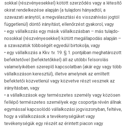
sokkal (részvényesekkel) kötött szerződés vagy a léte­sítő
okirat rendelkezése alapján (a tulajdoni hányadtól, a
szavazati aránytól, a megválasztási és visszahívási jogtól
függetlenül) döntő irányítást, ellenőrzést gyakorol, vagy
• egy vállalkozás egy másik vállalkozásban – más tulajdo­
nosokkal (részvényesekkel) kötött megállapodás alapján –
a szavazatok többségét egyedül birtokolja, vagy
• egy vállalkozás a Kkv. tv. 19. § 1. pontjában megha­tározott
befektetővel (befektetőkkel) áll az utóbbi felsorolás
valamelyikében szereplő kap­cso­latban (akár egy vagy több
vállalkozáson keresztül), il­letve amelynek az említett
befektetői közvetlenül vagy közvetve részt vesznek az
irányításban, vagy
• a vállalkozások egy természetes személy vagy közösen
fellépő természetes személyek egy csoportja révén áll­nak
egymással kapcsolódó vállalkozási jogviszonyban, feltéve,
hogy a vállalkozások a tevékenységüket vagy
tevékenységük egy részét az érintett piacon vagy