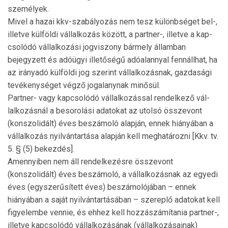
személyek.
Mivel a hazai kkv-szabályozás nem tesz különbséget bel-,
illetve külföldi vállalkozás között, a partner-, illetve a kap­
csolódó vállalkozási jogviszony bármely államban
bejegyzett és adóügyi illetőségű adóalannyal fennállhat, ha
az irányadó külföldi jog szerint vállalkozásnak, gazdasági
tevékenységet végző jogalanynak minősül.
Partner- vagy kapcsolódó vállalkozással rendelkező vál­
lalkozásnál a besorolási adatokat az utolsó összevont
(kon­szolidált) éves beszámoló alapján, ennek hiányában a
vállalkozás nyilvántartása alapján kell meghatározni [Kkv. tv.
5. § (5) bekezdés].
Amennyiben nem áll rendelkezésre összevont
(konszolidált) éves beszámoló, a vállalkozásnak az egyedi
éves (egyszerűsített éves) beszámolójában – en­nek
hiányában a saját nyilvántartásában – szereplő adatokat kell
figyelembe vennie, és ehhez kell hozzászámítania partner-,
illetve kapcsolódó vállalkozásának (vállalkozásai­nak)