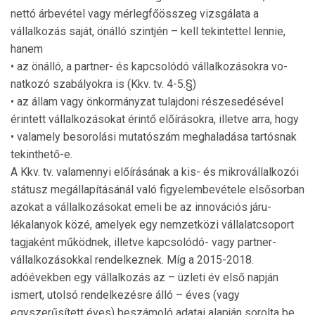
net­tó árbevétel vagy mérleg­fő­összeg vizsgálata a
vállalkozás saját, önálló szintjén – kell tekintettel lennie,
hanem
• az önálló, a partner- és kapcsolódó vállalkozásokra vo­
natkozó szabályokra is (Kkv. tv. 4-5.§)
• az állam vagy önkormányzat tulajdoni részesedésével
érintett vállalkozásokat érintő előírásokra, illetve arra, hogy
• valamely besorolási mutatószám meghaladása tartós­nak
tekinthető-e.
A Kkv. tv. valamennyi előírásának a kis- és mikrovál­lal­kozói
státusz megállapításánál való figyelembevétele el­ső­sorban
azokat a vállalkozásokat emeli be az innovációs já­ru­
lékalanyok közé, amelyek egy nemzetközi vállalat­cso­port
tagjaként működnek, illetve kapcsolódó- vagy part­ner­
vállalkozásokkal rendelkeznek. Míg a 2015-2018.
adóévekben egy vállalkozás az – üzleti év első napján
ismert, utolsó rendelkezésre álló – éves (vagy
egyszerűsített éves) beszámoló adatai alapján sorolta be