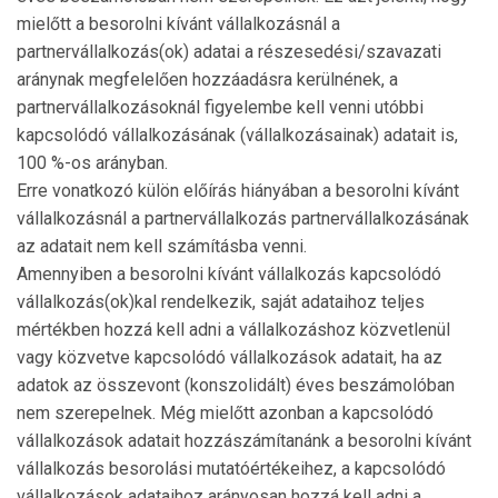
mielőtt a besorolni kívánt vállalkozásnál a
partnervállalkozás(ok) adatai a részesedési/szavazati
aránynak megfelelően hozzáadásra kerülnének, a
partnervállalkozásoknál figyelembe kell venni utóbbi
kapcsolódó vállalkozásának (vállalkozásainak) adatait is,
100 %-os arányban.
Erre vonatkozó külön előírás hiányában a besorolni kívánt
vállalkozásnál a partnervállalkozás partner­vállalkozásának
az adatait nem kell számításba venni.
Amennyiben a besorolni kívánt vállalkozás kap­cso­lódó
vállalkozás(ok)kal rendelkezik, saját adataihoz teljes
mértékben hozzá kell adni a vállalkozáshoz közvetlenül
vagy közvetve kapcsolódó vállalkozások adatait, ha az
adatok az összevont (konszolidált) éves beszámolóban
nem szerepelnek. Még mielőtt azonban a kapcsolódó
vállalkozások adatait hozzászámítanánk a besorolni kívánt
vállalkozás besorolási mu­tatóértékeihez, a kapcsolódó
vállalkozások adataihoz arányosan hozzá kell adni a