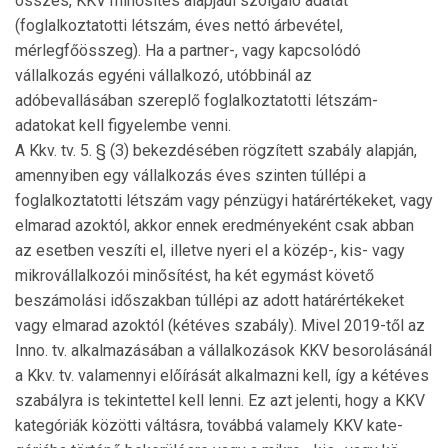
összes, KKV minősítés alapjául szolgáló adatát
(foglalkoztatotti létszám, éves nettó árbevétel,
mérlegfőösszeg). Ha a part­ner-, vagy kapcsolódó
vállalkozás egyéni vállalkozó, utób­binál az
adóbevallásában szereplő foglalkoztatotti létszám-
adatokat kell figyelembe venni.
A Kkv. tv. 5. § (3) bekezdésében rögzített szabály alapján,
amennyiben egy vállalkozás éves szinten túllépi a
foglalkoztatotti létszám vagy pénzügyi határértékeket, vagy
elmarad azoktól, akkor ennek eredményeként csak abban
az esetben veszíti el, illetve nyeri el a közép-, kis- vagy
mik­rovállalkozói minősítést, ha két egymást követő
beszámolási időszakban túllépi az adott határértékeket
vagy elmarad azoktól (kétéves szabály). Mivel 2019-től az
Inno. tv. alkalmazásában a vállalkozások KKV besorolásánál
a Kkv. tv. valamennyi előírását alkalmazni kell, így a kétéves
sza­bályra is tekintettel kell lenni. Ez azt jelenti, hogy a KKV
kategóriák közötti váltásra, továbbá valamely KKV kate­