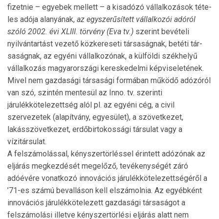
fizetnie – egyebek mellett – a kisadózó vállalkozások téte­
les adója alanyának,
az egyszerűsített vállalkozói adóról
szóló 2002. évi XLIII. törvény (Eva tv.)
szerint bevételi
nyilvántartást vezető közkereseti társaságnak, betéti tár­
saságnak, az egyéni vállalkozónak, a külföldi székhelyű
vál­lal­kozás magyarországi kereskedelmi képviseletének.
Mi­vel nem gazdasági társasági formában működő adózóról
van szó, szintén mentesül az Inno. tv. szerinti
járulékkötelezettség alól pl. az egyéni cég, a civil
szervezetek (alapítvány, egyesület), a szövetkezet,
lakásszövetkezet, erdőbir­tokossági társulat vagy a
vízitársulat.
A felszámolással, kényszertörléssel érintett adózónak az
eljárás megkezdését megelőző, tevékenységét záró
adóévére vonatkozó innovációs járulékkötelezettségéről a
’71-es számú bevalláson kell elszámolnia. Az egyébként
innovációs járulékkötelezett gazdasági társaságot a
felszámolási il­letve kényszertörlési eljárás alatt nem