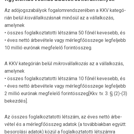
Az adójogszabályok fogalomrendszerében a KKV kategó­
rián belül
kisvállalkozásnak
minősül az a vállalkozás,
amelynek
• összes foglalkoztatotti létszáma 50 főnél kevesebb, és
• éves nettó árbevétele vagy mérlegfőösszege legfeljebb
10 millió eurónak megfelelő forintösszeg.
A KKV kategórián belül
mikrovállalkozás
az a vál­lalkozás,
amelynek
• összes foglalkoztatotti létszáma 10 főnél ke­ve­sebb, és
• éves nettó árbevétele vagy mérlegfőösszege leg­feljebb
2 millió eurónak megfelelő forintösszeg[Kkv. tv. 3. § (2)-(3)
bekezdés].
Az összes foglalkoztatotti létszám, az éves nettó ár­be­
vétel és a mérlegfőösszeg adatok (a továbbiakban együtt:
besorolási adatok) közül a foglalkoztatotti létszámra