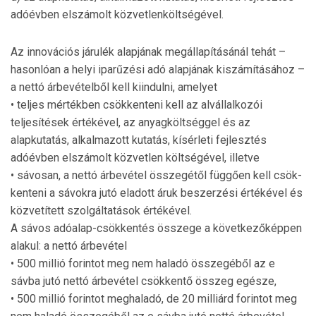
adóévben elszámolt közvetlenköltségével.
Az innovációs járulék alapjának megállapításánál tehát –
hasonlóan a helyi iparűzési adó alapjának kiszámításához –
a nettó árbevételből kell kiindulni, amelyet
• teljes mértékben csökkenteni kell az alvállalkozói
teljesítések értékével, az anyagköltséggel és az
alapkutatás, alkalmazott kutatás, kísérleti fejlesztés
adóévben elszámolt közvetlen költségével, illetve
• sávosan, a nettó árbevétel összegétől függően kell csök­
kenteni a sávokra jutó eladott áruk beszerzési érté­kével és
közvetített szolgáltatások értékével.
A sávos adóalap-csökkentés összege a következőképpen
alakul: a nettó árbevétel
• 500 millió forintot meg nem haladó összegéből az e
sávba jutó nettó árbevétel csökkentő összeg egésze,
• 500 millió forintot meghaladó, de 20 milliárd forintot meg