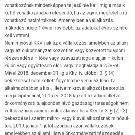
vonatkozónak mindenképpen teljesülnie kell, míg a másik
kettő vonatkozásában elegendő, ha az egyik megfelel a rá
vonatkozó határértéknek. Amennyiben a vállalkozás
működési ideje 1 évnél rövidebb, az adatokat éves szintre
kell vetíteni.
Nem minősül KKV-nak az a vállalkozás, amelyben az állam
vagy az önkormányzat közvetlen vagy közvetett tulajdoni
részesedése – tőke vagy szavazati joga alapján – külön-
külön vagy együttesen eléri vagy meghaladja a 25%-ot.
Mivel 2018. december 31-ig a Kkv. tv. utóbbi, 3. § (4)
bekezdését nem kellett figyelembe venni az Inno. tv.
alkalmazásában a kis-, illetve mikrovállalkozói besorolás
megállapításánál, 2015 és 2018 között az állami illetve
önkormányzati tulaj­don­ban lévő gazdasági társaságok nem
voltak az innovációs járulék alanyai, ha a Kkv. tv. 3. § (2)-(3)
bekezdései szerint mikro- vagy kisvállalkozásnak minősül­
tek. 2019. január 1-jétől azonban azon vállalkozások,
amelyekben az állami illetve önkormányzati része­se­dés