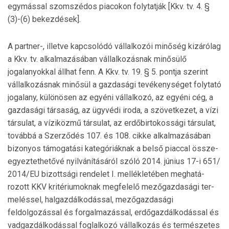
egymással szomszédos piacokon folytatják [Kkv. tv. 4. §
(3)-(6) bekezdések].
A partner-, illetve kapcsolódó vállalkozói minőség kizá­rólag
a Kkv. tv. alkalmazásában vállalkozásnak minősülő
jogalanyokkal állhat fenn. A Kkv. tv. 19. § 5. pontja szerint
vállalkozásnak minősül a gazdasági tevékenységet folytató
jogalany, különösen az egyéni vállalkozó, az egyéni cég, a
gazdasági társaság, az ügyvédi iroda, a szövetkezet, a vízi
társulat, a víziközmű társulat, az erdőbirtokossági társulat,
továbbá a Szerződés 107. és 108. cikke alkalmazásában
bi­zonyos támogatási kategóriáknak a belső piaccal össze­
egyeztethetővé nyilvánításáról szóló 2014. június 17-i 651/
2014/EU bizottsági rendelet I. mellékletében meghatá­
rozott KKV kritériumoknak megfelelő mezőgazdasági ter­
meléssel, halgazdálkodással, mezőgazdasági
feldolgozással és forgalmazással, erdőgazdálkodással és
vadgazdálko­dás­sal foglalkozó vállalkozás és természetes