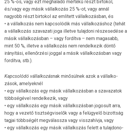
25 %-os, vagy ezt meghaladó mértékű részt birtokol,
és/vagy egy másik vállalkozás 25 %-ot, vagy annál
nagyobb részt birtokol az említett vállalkozásban, és
• a vállalkozás nem kapcsolódik más vállalkozáshoz (tehát
a vállalkozás szavazati joga illetve tulajdoni ré­szesedése a
másik vállalkozásban – vagy fordítva – nem magasabb,
mint 50 %, illetve a vállalkozás nem ren­delkezik döntő
irányítási, ellenőrzési joggal a másik vállalkozásban vagy
fordítva, stb.).
Kapcsolódó vállalkozás
nak minősülnek azok a vállalko­
zások, amelyeknél
• egy vállalkozás egy másik vállalkozásban a szavazatok
többségével rendelkezik, vagy
• egy vállalkozás egy másik vállalkozásban jogosult arra,
hogy a vezető tisztségviselők vagy a felügyelő bizottság
tagjai többségét megválassza vagy visszahívja, vagy
• egy vállalkozás egy másik vállalkozás felett a tulajdo­no­