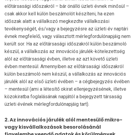
előtársasági időszakról – bár önálló üzleti évnek minősül –
csak akkor kell külön beszámolót készíteni, ha ezen
időszak alatt a vál­lalkozó megkezdte vállalkozási
tevékenységét, és/vagy a be­jegyzésre az üzleti év naptári
évnek megfelelő, vagy vá­lasz­tott mérlegfordulónapjáig nem
került sor. Ha az elő­társasági időszakról külön beszámoló
készül, a vállalkozás az innovációs járulék-kötelezettség
alól az előtársasági év­ben, illetve az azt követő üzleti
évben mentesül. Amennyi­ben az előtár­sasági időszakról
külön beszámoló nem ké­szül, a vállalkozás az innovációs
járulék alól az első üzleti évében – a cégbejegyzés évében
– mentesül (ami a létesítő okirat ellenjegyzé­sének, illetve
közokiratba foglalásának napjától a bejegyzett társaság
üzleti évének mérleg­fordu­lónapjáig tart).
2. Az innovációs járulék alól mentesülő mikro-
vagy kisvállalkozások besorolásánál
figyelembe veendő adatok és körülmények