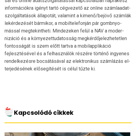
sal és online adatszolgáltatással kapcsolatban napra­kész
in­formációkra igényt tartó cégvezető az online szám­laadat-
szolgáltatások állapotát, valamint a kimenő/bejövő szám­lák
lekérdezését bármikor, a mobiltelefonján pár gomb­nyo­
mással megtekintheti. Mindezeken felül a NAV a moder­
nizáció és a környezettudatosság megkérdőjelezhe­tetlen
fontosságát is szem előtt tartva a mobilapplikáció
fejlesztésével és a felhasználók részére történő ingyenes
rendel­ke­zésre bocsátásával az elektronikus számlázás el­
ter­jedé­sének elősegítését is célul tűzte ki.
Kapcsolódó cikkek