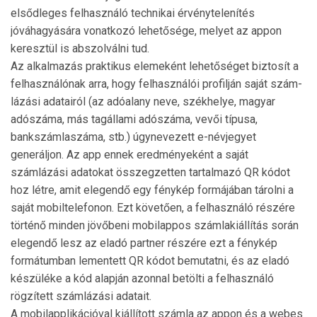
elsődleges felhasználó technikai érvénytelenítés
jóváhagyására vonatko­zó lehetősége, melyet az appon
keresztül is abszolválni tud.
Az alkalmazás praktikus elemeként lehetőséget biztosít a
felhasználónak arra, hogy felhasználói profilján saját szám­
lázási adatairól (az adóalany neve, székhelye, magyar
adószáma, más tagállami adószáma, vevői típusa,
bankszámlaszáma, stb.) úgynevezett e-névjegyet
generáljon. Az app en­nek eredményeként a saját
számlázási adatokat összeg­zetten tartalmazó QR kódot
hoz létre, amit elegendő egy fénykép formájában tárolni a
saját mobiltelefonon. Ezt követően, a felhasználó részére
történő minden jövőbeni mobilappos számlakiállítás során
elegendő lesz az eladó partner részére ezt a fénykép
formátumban lementett QR kódot bemutatni, és az eladó
készüléke a kód alapján azonnal betölti a felhasználó
rögzített számlázási adatait.
A mobilapplikációval kiállított számla az appon és a we­bes