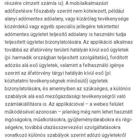
részére címzett számla is). A mobilalkalmazást
adófizetésre főszabály szerint nem kötelezett, például
alanyi adómentes adóalany, vagy kizárólag tevékenysége
közérdekű vagy egyéb speciális jellegére tekintettel
adómentes ügyletet teljesítő adóalany is használni tudja
teljesített ügyletei bizonylatolására. Az applikáció alkalmas
továbbá az áfatörvény területi hatályán kívül eső ügyletek
(pl. harmadik országban telje­sített szolgáltatás), fordított
adózás alá eső ügyletek, vala­mint a felhasználó igénye
szerint az áfatörvény tárgyi hatályán kívül eső (pl.
közhatalmi tevékenységnek minősülő) ügyletek
bizonylatolására, és amennyiben az szükséges, a különös
szabályok alá eső mezőgazdasági tevékenységről való
számlakiállításra is. Az applikációval – a webes felület
működésével azonosan – jelenleg még nem lehet használt
ingóságokra, műalkotásokra, gyűjteménydarabokra és régi­
ségekre, továbbá utazásszervezési szolgáltatásokra
vonat­ko­zó különös szabályok szerint adózó ügyletekről