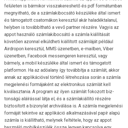
felületen is bármikor visszakereshető és pdf formátumban
megnyitható, de a számlakibocsátó készülé­ke által ismert
és támogatott csatornákon keresztül akár haladéktalanul,
helyben is továbbítható a vevő partner részére. Vagyis az
appot használó számla­kibo­csátó a számla kiállítását
követően azonnal elküldheti kiállított számláját például
Airdropon keresztül, MMS üzenetben, e-mailben, Viber
üzenetben, Face­book messengeren keresztül, vagy
bármely, a mobil készüléke által ismert és támogatott
platformon. Ha az adóalany így továbbítja a számlát, akkor
annak az applikációval történő létrehozása során a számla
megjelenési formájaként az elektronikus számlát kell
kiválasztania. A program az ilyen számlát fokozott biz­
tonságú aláírással látja el, és a számlakiállító részére
biztosított a bizonylat archiválása is. A számla megjelenési
formáját tekintve az applikáció alkalmazásával papír alapú
számla is kiállítható, melynek feltétele, hogy az appot
használó mobilkészülék össze legyen kapcsolva egy