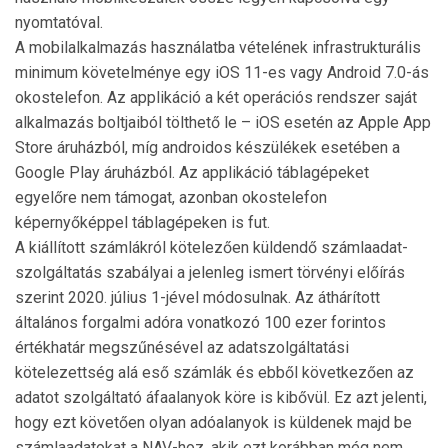
nyomtatóval.
A mobilalkalmazás használatba vételének infra­struk­turális
minimum követelménye egy iOS 11-es vagy Android 7.0-ás
okostelefon. Az applikáció a két operációs rendszer saját
alkalmazás boltjaiból tölthető le – iOS esetén az Apple App
Store áruház­ból, míg androidos készülékek esetében a
Google Play áruházból. Az applikáció táblagépeket
egyelőre nem támogat, azonban okostelefon
képernyőképpel táblagépeken is fut.
A kiállított számlákról kötelezően küldendő szám­la­adat-
szolgáltatás szabályai a jelenleg ismert tör­vé­nyi előírás
szerint 2020. július 1-jével módo­sul­nak. Az áthárított
általános forgalmi adóra vonat­ko­zó 100 ezer forintos
értékhatár megszűnésével az adatszolgáltatási
kötelezettség alá eső számlák és ebből követ­kezően az
adatot szolgáltató áfaalanyok köre is kibő­vül. Ez azt jelenti,
hogy ezt követően olyan adóalanyok is kül­de­nek majd be
számlaadatokat a NAV-hoz, akik ezt korábban még nem