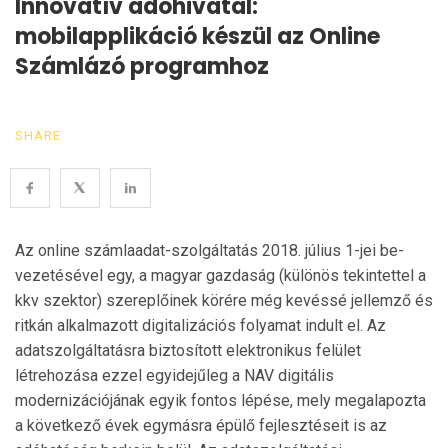
Innovatív adóhivatal:
mobilapplikáció készül az Online
Számlázó programhoz
SHARE
Az online számlaadat-szolgáltatás 2018. július 1-jei be­
vezetésével egy, a magyar gazdaság (különös te­kin­tettel a
kkv szektor) szereplőinek körére még kevéssé jellemző és
ritkán alkalmazott digitalizációs folyamat indult el. Az
adatszolgáltatásra biztosított elektronikus felület
létrehozása ezzel egyidejűleg a NAV digitális
modernizációjának egyik fontos lépése, mely meg­alapozta
a következő évek egymásra épülő fejlesztéseit is az