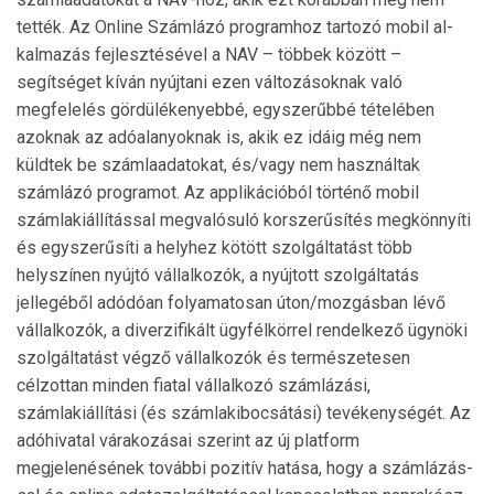
tették. Az Online Szám­lázó programhoz tartozó mobil al­
kalmazás fejlesztésével a NAV – többek között –
segítséget kíván nyúj­ta­ni ezen változásoknak való
megfelelés gördülékenyebbé, egyszerűbbé tételében
azoknak az adóalanyoknak is, akik ez idáig még nem
küldtek be szám­laa­datokat, és/vagy nem használtak
számlázó progra­mot. Az applikációból történő mobil
számlakiállítással meg­való­suló korszerűsítés megkönnyíti
és egyszerűsíti a helyhez kötött szolgáltatást több
helyszínen nyújtó vállal­ko­zók, a nyújtott szolgáltatás
jellegéből adódóan folyamatosan úton/mozgásban lévő
vállalkozók, a diverzifikált ügy­félkörrel rendelkező ügynöki
szolgáltatást végző vál­lal­kozók és természetesen
célzottan minden fiatal vállal­kozó számlázási,
számlakiállítási (és számlakibocsátási) te­vé­keny­ségét. Az
adóhivatal várakozásai szerint az új plat­form
megjelenésének további pozitív hatása, hogy a szám­lá­zás­