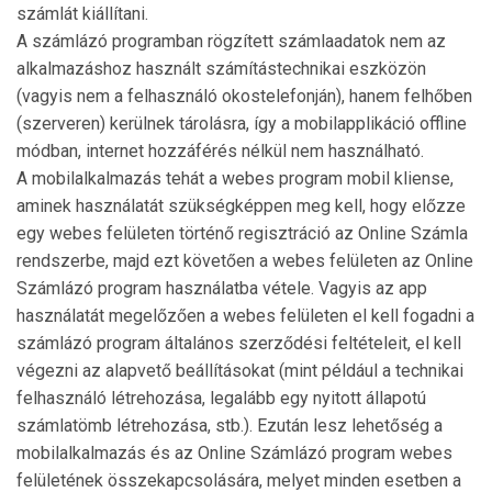
számlát kiállítani.
A számlázó programban rögzített számlaadatok nem az
alkalmazáshoz használt számítástechnikai eszközön
(vagy­is nem a felhasználó okostelefonján), hanem felhőben
(szer­veren) kerülnek tárolásra, így a mobilapplikáció off­line
módban, internet hozzáférés nélkül nem használható.
A mobilalkalmazás tehát a webes program mobil kli­ense,
aminek használatát szükségképpen meg kell, hogy előz­ze
egy webes felületen történő regisztráció az Online Számla
rendszerbe, majd ezt követően a webes felületen az Online
Számlázó program használatba vétele. Vagyis az app
használatát megelőzően a webes felületen el kell fo­gadni a
számlázó program általános szerződési feltételeit, el kell
végezni az alapvető beállításokat (mint például a technikai
felhasználó létrehozása, legalább egy nyitott ál­lapotú
számlatömb létrehozása, stb.). Ezután lesz lehetőség a
mobilalkalmazás és az Online Számlázó program webes
felületének összekapcsolására, melyet minden esetben a