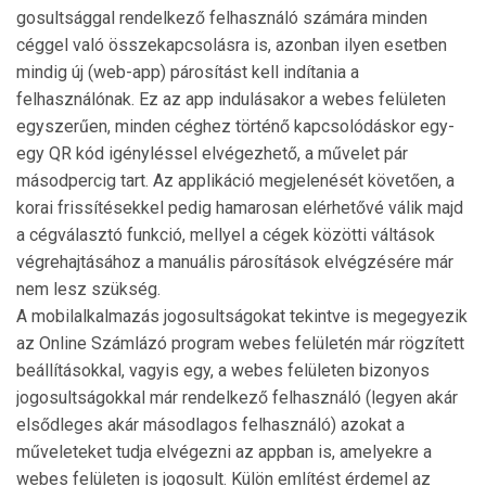
gosultsággal rendelkező felhasználó számára minden
céggel való összekapcsolásra is, azonban ilyen esetben
mindig új (web-app) párosítást kell indítania a
felhasználónak. Ez az app indulásakor a webes felületen
egyszerűen, minden céghez történő kapcsolódáskor egy-
egy QR kód igényléssel elvégezhető, a művelet pár
másodpercig tart. Az applikáció megjelenését követően, a
korai frissítésekkel pedig hamarosan elérhetővé válik majd
a cégválasztó funkció, mellyel a cégek közötti váltások
végrehajtásához a manu­ális párosítások elvégzésére már
nem lesz szükség.
A mobilalkalmazás jogosultságokat tekintve is megegye­zik
az Online Számlázó program webes felületén már rög­zített
beállításokkal, vagyis egy, a webes felületen bizonyos
jogosultságokkal már rendelkező felhasználó (legyen akár
elsődleges akár másodlagos felhasználó) azokat a
művele­teket tudja elvégezni az appban is, amelyekre a
webes felületen is jogosult. Külön említést érdemel az