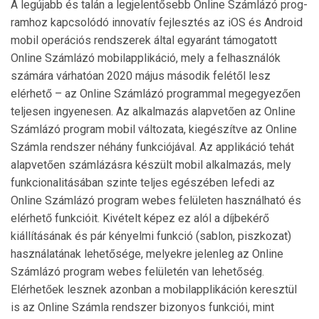
A legújabb és talán a legjelentősebb Online Számlázó prog­
ramhoz kapcsolódó innovatív fejlesztés az iOS és And­roid
mobil operációs rendszerek által egyaránt támogatott
Online Számlázó mobilapplikáció, mely a felhasználók
számára várhatóan 2020 május második felétől lesz
elérhető – az Online Számlázó programmal megegyezően
telje­sen ingyenesen. Az alkalmazás alapvetően az Online
Szám­lázó program mobil változata, kiegészítve az Online
Számla rendszer néhány funkciójával. Az applikáció tehát
alapvetően számlázásra készült mobil alkalmazás, mely
funkcionalitásában szinte teljes egészében lefedi az
Online Szám­lázó program webes felületen használható és
elérhető funkcióit. Kivételt képez ez alól a díjbekérő
kiállításának és pár kényelmi funkció (sablon, piszkozat)
használatának le­hetősége, melyekre jelenleg az Online
Számlázó program webes felületén van lehetőség.
Elérhetőek lesznek azonban a mobilapplikáción keresztül
is az Online Számla rend­szer bizonyos funkciói, mint