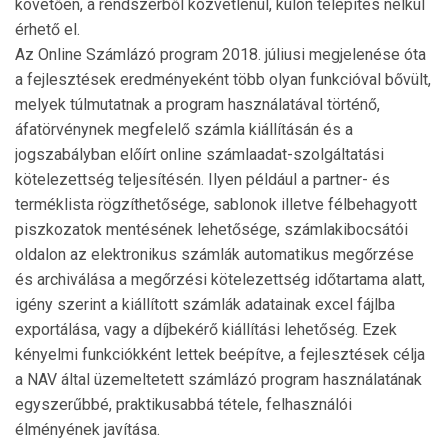
követően, a rendszerből közvetlenül, külön telepítés nélkül
érhető el.
Az Online Számlázó program 2018. júliusi meg­jelenése óta
a fejlesztések eredményeként több olyan funkcióval bővült,
melyek túlmutatnak a program használatával történő,
áfatörvénynek megfelelő szám­la kiállításán és a
jogszabályban előírt online számlaadat-szolgáltatási
kötelezettség teljesítésén. Ilyen például a partner- és
terméklista rögzíthe­tő­sé­ge, sablonok illetve félbehagyott
piszkozatok menté­sének lehetősége, számlakibocsátói
oldalon az elektronikus számlák automatikus megőrzése
és archiválása a megőrzési kötelezettség időtartama alatt,
igény sze­rint a kiállított számlák adatainak excel fájlba
exportálása, vagy a díjbekérő kiállítási lehetőség. Ezek
kényelmi funkciókként lettek beépítve, a fejlesztések célja
a NAV által üze­meltetett számlázó program használatának
egyszerűbbé, praktikusabbá tétele, felhasználói
élményének javítása.