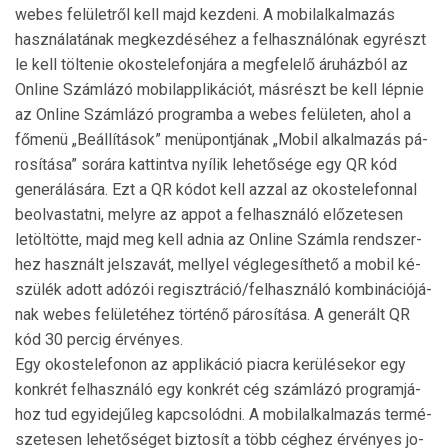
webes felületről kell majd kezdeni. A mobilalkalmazás
hasz­nálatának megkezdéséhez a felhasználónak egyrészt
le kell töltenie okostelefonjára a megfelelő áruházból az
On­line Számlázó mobilapplikációt, másrészt be kell lépnie
az Online Számlázó programba a webes felületen, ahol a
főmenü „Beállítások” menüpontjának „Mobil alkalmazás pá­
rosítása” sorára kattintva nyílik lehetősége egy QR kód
generálására. Ezt a QR kódot kell azzal az okostelefonnal
beolvastatni, melyre az appot a felhasználó előzetesen
letöltötte, majd meg kell adnia az Online Számla rendszer­
hez használt jelszavát, mellyel véglegesíthető a mobil ké­
szülék adott adózói regisztráció/felhasználó kombiná­ció­já­
nak webes felületéhez történő párosítása. A generált QR
kód 30 percig érvényes.
Egy okostelefonon az applikáció piacra kerülésekor egy
konkrét felhasználó egy konkrét cég számlázó program­já­
hoz tud egyidejűleg kapcsolódni. A mobilalkalmazás ter­mé­
szetesen lehetőséget biztosít a több céghez érvényes jo­