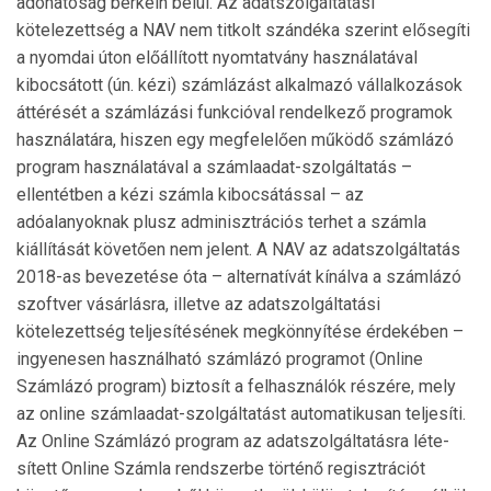
adóhatóság berkein belül. Az adatszolgáltatási
kötelezettség a NAV nem titkolt szándéka szerint elősegíti
a nyomdai úton előállított nyomtat­vány használatával
kibocsátott (ún. kézi) számlázást alkalmazó vállalkozások
áttérését a számlázási funkcióval rendelkező programok
használatára, hiszen egy megfelelően működő számlázó
program használatával a számlaadat-szolgáltatás –
ellentétben a kézi szám­la kibocsátással – az
adóalanyoknak plusz adminisztrációs terhet a számla
kiállítását követően nem jelent. A NAV az adatszolgáltatás
2018-as bevezetése óta – alternatívát kínálva a számlázó
szoftver vásár­lás­ra, illetve az adatszolgáltatási
kötelezettség teljesíté­sé­nek megkönnyítése érdekében –
ingyenesen használható számlázó programot (Online
Számlázó prog­ram) biztosít a felhasználók részére, mely
az online számlaadat-szolgáltatást automatikusan teljesíti.
Az Online Számlázó program az adatszolgáltatásra léte­
sített Online Számla rendszerbe történő regisztrációt