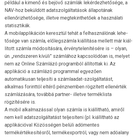
például a kimenő és bejövő számlák lekérdezhetősége, a
NAV-hoz beküldött adat­szolgáltatások állapotának
ellenőrizhetősége, illetve megtekinthetőek a használati
statisztikák.
A mobilapplikáción keresztül tehát a felhasználónak le­he­
tősége van számla, előlegszámla kiállítása mellett már kiál­
lított számla módosítására, érvénytelenítésére is – olyan,
ún. „rendszeren kívüli” számlához kapcsolódóan is, melyet
nem az Online Számlázó programból állítottak ki. Az
applikáció a számlázó programmal egyezően
automatikusan teljesíti a számlaadat-szolgáltatást,
alkalmas forinttól eltérő pénznemben rögzített ellenérték
számlázására, to­vábbá partner- illetve terméklista
rögzítésére is.
A mobil alkalmazással olyan számla is kiállítható, amiről
nem kell adatszolgáltatást teljesíteni (pl. kiállítható az
applikációval Közösségen belüli adómentes
termékértékesí­tés­ről, termékexportról, vagy nem adóalany