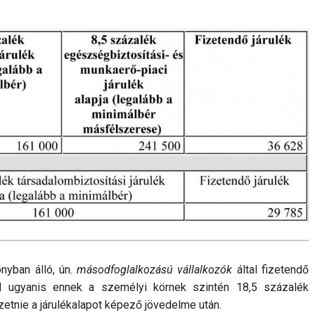
nyban álló, ún.
má­sodfoglalkozású vállalkozók
által fizetendő
étől ugyanis ennek a személyi kör­nek szintén 18,5 százalék
izetnie a járulékalapot képező jövedelme után.