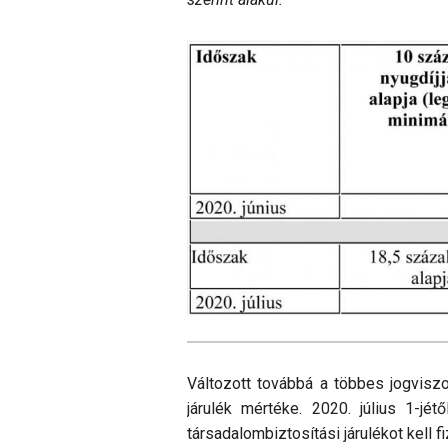
Változott továbbá a többes jogviszo
járulék mér­téke. 2020. július 1-j
társadalombiztosítási járulékot kell f