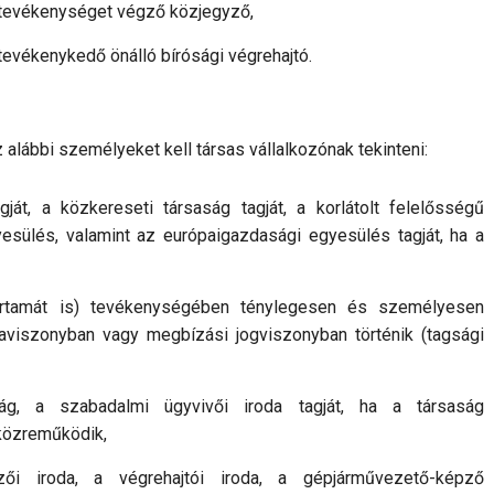
t tevékenységet végző közjegyző,
 tevékenykedő önálló bírósági végrehajtó.
az alábbi szemé­lye­ket kell társas vállalkozónak tekinteni:
ját, a közkereseti tár­saság tagját, a korlátolt felelősségű
yesülés, valamint az európaigazdasági egyesülés tagját, ha a
rtamát is) tevé­keny­sé­gé­ben ténylegesen és személyesen
iszonyban vagy megbízási jogviszonyban történik (tagsági
ág, a szabadalmi ügyvivői iroda tagját, ha a társaság
közreműködik,
ői iroda, a végrehajtói iroda, a gépjárművezető-képző