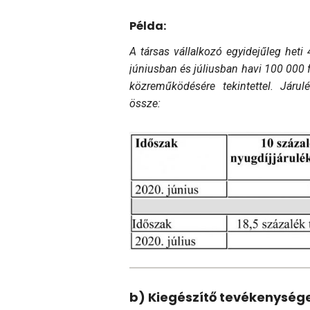
Példa:
A társas vállalkozó egyidejűleg heti 
júniusban és júliusban havi 100 000 
közreműködésére te­kin­tettel. Járul
össze:
b) Kiegészítő tevékenysége