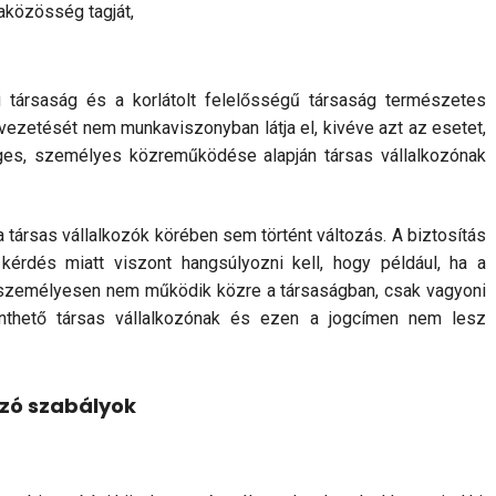
aközösség tagját,
i társaság és a korlátolt fe­lelősségű társaság természetes
yvezetését nem munkaviszonyban látja el, ki­véve azt az esetet,
­ges, személyes közreműködése alapján társas vállal­kozó­nak
 a társas vállalkozók körében sem történt változás. A biztosítás
 kérdés miatt viszont hangsúlyozni kell, hogy például, ha a
a sze­mélyesen nem működik közre a társaságban, csak vagyoni
inthető társas vállal­ko­zónak és ezen a jogcímen nem lesz
ozó szabályok