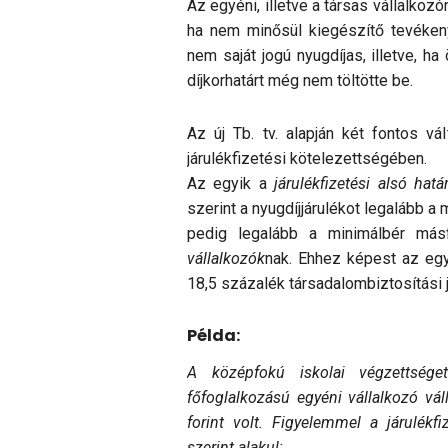
Az egyéni, illetve a társas vállalkozór
ha nem minősül kiegészítő tevékenys
nem saját jogú nyugdíjas, illetve, h
díjkorhatárt még nem töltötte be.
Az új Tb. tv. alapján két fontos vál
járulékfizetési kötele­zettségében.
Az egyik a
járulékfizetési alsó hatá
szerint a nyug­díj­járulékot legalább 
pedig legalább a minimálbér más
vállalkozók
nak. Ehhez képest az egyé
18,5 szá­zalék társadalombiztosítási j
Példa:
A középfokú iskolai végzettséget
főfoglalkozású egyéni vállalkozó vál
forint volt. Figyelemmel a járulékfi
szerint alakul: