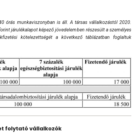
40 órás munka­vi­szonyban is áll. A társas vállalkozástól 2020.
forint járulékalapot képező jövedelemben részesült a személyes
ékfizetési kötelezettségét a következő táb­lázatban foglaltuk
t folytató vállalkozók