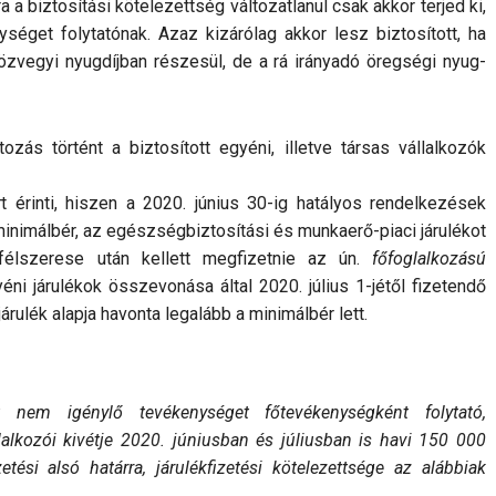
a a biztosítási kötele­zett­ség változatlanul csak akkor terjed ki,
éget folytatónak. Azaz kizárólag akkor lesz biztosított, ha
a öz­vegyi nyugdíjban részesül, de a rá irányadó öregségi nyug­
tozás történt a biztosított egyéni, illetve társas vállalkozók
r
t érinti, hiszen a 2020. június 30-ig hatályos rendelkezések
a minimálbér, az egészségbiztosítási és munkaerő-piaci járulékot
félszerese után kellett megfizetnie az ún.
főfoglalkozású
ni járulékok össze­vonása által 2020. július 1-jétől fizetendő
árulék alapja havonta legalább a minimálbér lett.
 nem igénylő tevé­keny­séget főtevékenységként folytató,
lalkozói kivétje 2020. júniusban és júliusban is havi 150 000
zetési alsó határra, járulékfizetési kötelezettsége az alábbiak