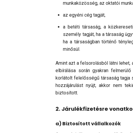
munkaközösség, az ok­tatói munk
az egyéni cég tagját,
a betéti társaság, a közkereset
személy tagját, ha a tár­saság üg
ha a társaságban történő tény­le
minősül.
Amint azt a felsorolásból látni lehet,
elbírálása során gyakran felmerülő
korlátolt felelősségű társaság tagj
hozzájárulást nyújt, akkor nem tek
biztosított.
2. Járulékfizetésre vonatk
a) Biztosított vállalkozók