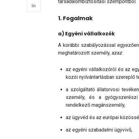
társadalombiztosítási szem­pontból.
1. Fogalmak
a) Egyéni vállalkozók
A korábbi szabályozással egyezően eg
meg­ha­tározott személy, azaz:
az egyéni vállalkozóról és az egyé
kozói nyilvántartásban szereplő 
a szolgáltató állatorvosi tevék
sze­mély, és a gyógyszerészi
rendelkező ma­gánszemély,
az ügyvéd és az európai közössé
az egyéni szabadalmi ügyvivő,