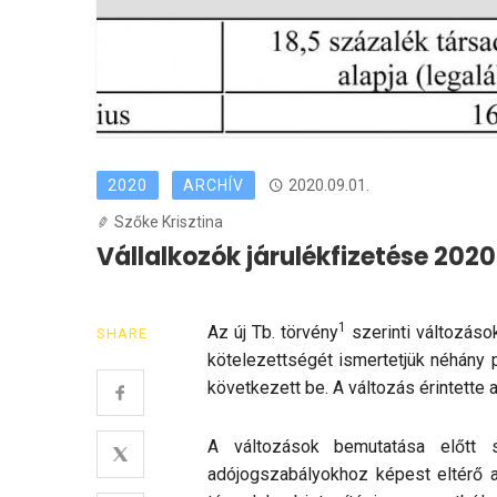
2020
ARCHÍV
2020.09.01.
Szőke Krisztina
Vállalkozók járulékfizetése 2020. 
1
Az új Tb. törvény
szerinti változások
SHARE
kötelezett­ségét ismertetjük néhány
következett be. A változás érintette a
A változások bemutatása előtt 
adójogszabályokhoz ké­pest eltérő a