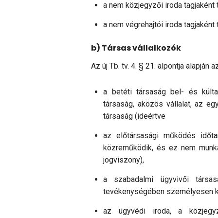
a nem közjegyzői iroda tagjakén
a nem végrehajtói iroda tagjaként
b) Társas vállalkozók
Az új Tb. tv. 4. § 21. alpontja alapján 
a betéti társaság bel- és kültag
társaság, aközös vállalat, az eg
társaság (ideért­ve
az elő­társasági működés időta
közreműködik, és ez nem munkav
jogviszony),
a szabadalmi ügyvivői társas
tevékenységében szemé­lye­sen 
az ügyvédi iroda, a közjegyz