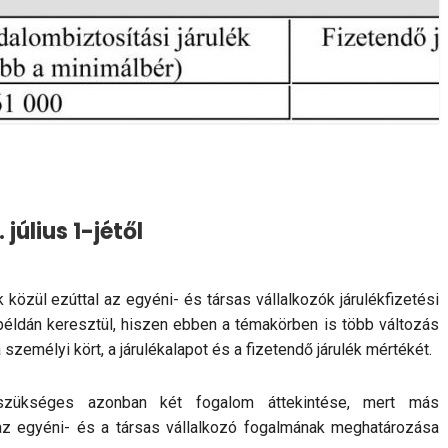
július 1-jétől
 közül ezúttal az egyéni- és társas vállalkozók járulékfizetési
 példán keresztül, hiszen ebben a témakörben is több változás
 személyi kört, a járulékalapot és a fizetendő járulék mértékét.
szükséges azonban két fogalom áttekintése, mert más
z egyéni- és a társas vállalkozó fo­gal­má­nak meghatározása