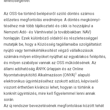
lehetőségeivel.
Az OSS-ba történő belépésről szóló döntés számos
előzetes megfontolás eredménye. A döntés meg­könnyí­
téséhez már több tájékoztató és cikk is hozzájárul a
Nemzeti Adó- és Vámhivatal (a továbbiakban: NAV)
honlapján. Ezek kü­lön­böző oldalról és rész­le­tességgel
mutatják be, hogy a Kö­zös­ség tagállamaiba szolgáltatást
nyújtó vagy termékérté­ke­sítést végző vál­lalkozások
számára milyen előnyöket nyújt­hat az egyablakos felépítés,
és milyen szabályai van­nak az OSS működésének. Az
állami adóhatóság ÁNYK űr­lap­jain és az Online
1
Nyomtatványkitöltő Alkalma­zá­son (ONYA)
alapuló
elektronikus ügyintézéséhez szokott adózó, képviselő
viszont érthetően kíváncsi lehet, hogyan is történik a
konkrét ügyintézés, mire kell figyelemmel len­ni annak
során.
Az új rendszer bevezetésének megfontolásai között tehát