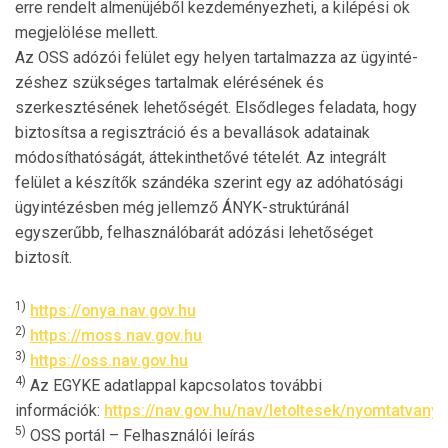
erre rendelt almenüjéből kezdeményezheti, a kilépési ok
megjelölése mellett.
Az OSS adózói felület egy helyen tartalmazza az ügyin­té­
zés­hez szükséges tartalmak elérésének és
szerkesztésének le­hetőségét. Elsődleges feladata, hogy
biztosítsa a regiszt­ráció és a bevallások adatainak
módosíthatóságát, áttekint­hetővé tételét. Az integrált
felület a készítők szándéka sze­rint egy az adóhatósági
ügyintézésben még jellemző ÁNYK-struktúránál
egyszerűbb, felhasználóbarát adózási lehetőséget
biztosít.
1)
https://onya.nav.gov.hu
2)
https://moss.nav.gov.hu
3)
https://oss.nav.gov.hu
4)
Az EGYKE adatlappal kapcsolatos további
információk:
https://nav.gov.hu/nav/letoltesek/nyomtatva
5)
OSS portál – Felhasználói leírás