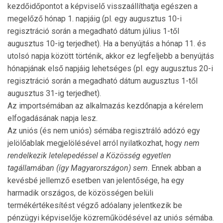
kezdőidőpontot a képviselő visszaállíthatja egészen a
megelőző hónap 1. napjáig (pl. egy augusztus 10-i
regisztráció során a megadha­tó dátum július 1-től
augusztus 10-ig ter­jed­het). Ha a benyújtás a hónap 11. és
utolsó nap­ja között történik, akkor ez legfel­jebb a benyújtás
hó­nap­jának első nap­jáig lehetsé­ges (pl. egy augusztus 20-i
regisztráció során a megadható dátum augusztus 1-től
augusztus 31-ig ter­jedhet).
Az importsémában az alkalmazás kezdő­napja a ké­relem
elfogadásának napja lesz.
Az uniós (és nem uniós) sémába re­gisztráló adózó egy
jelölőablak megje­lö­lé­sével arról nyi­latkozhat, hogy
nem
rendelkezik letele­pe­déssel a Közösség egyet­len
tagállamában (így Magyar­or­szágon) sem
. Ennek abban a
kevésbé jellemző esetben van jelentősége, ha egy
harmadik országos, de közösségen belüli
termékértékesítést végző adóalany jelentkezik be
pénzügyi képvi­se­lője közreműkö­dé­sével az uniós sémá­ba.