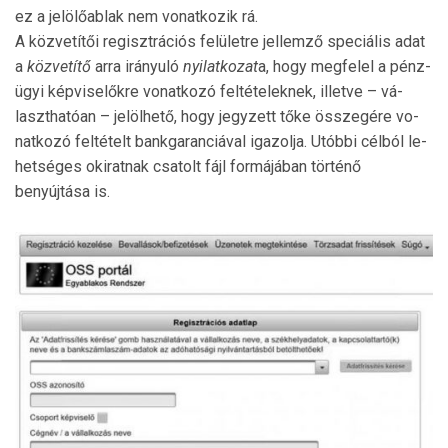
ez a jelölőablak nem vonatkozik rá.
A közvetítői regisztrációs felületre jellemző speciális adat
a
közvetítő
arra irányuló
nyilatkozat
a, hogy meg­fe­lel a pénz­
ügyi képviselőkre vonatkozó feltételeknek, illetve – vá­
laszt­hatóan – jelölhető, hogy jegyzett tőke összegére vo­
nat­kozó feltételt bankgaranciával igazolja. Utóbbi célból le­
hetséges okiratnak csatolt fájl formájában történő
benyújtása is.