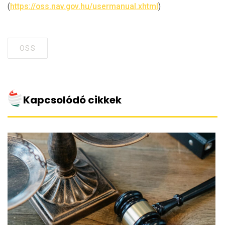
(
https://oss.nav.gov.hu/usermanual.xhtml
)
OSS
Tagged
with
Kapcsolódó cikkek