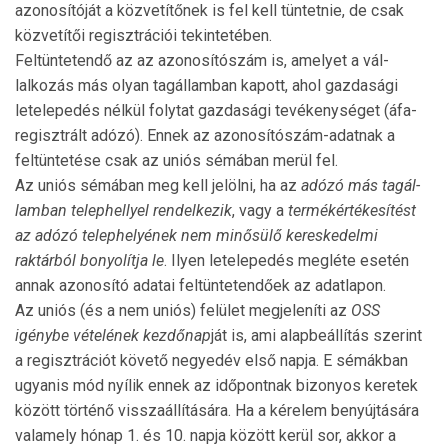
azonosítóját a közvetítőnek is fel kell tün­tetnie, de csak
közvetítői regisztrációi tekintetében.
Feltüntetendő az az azonosítószám is, amelyet a vál­
lalkozás más olyan tagállamban kapott, ahol gazdasági
lete­le­pedés nélkül folytat gazdasági tevékenységet (áfa-
re­gisztrált adózó). Ennek az azonosítószám-adatnak a
feltüntetése csak az uniós sémában merül fel.
Az uniós sémában meg kell jelölni, ha az
adózó más tag­ál­
lamban telephellyel rendelkezik
, vagy a
termékér­té­kesí­tést
az adózó telephelyének nem mi­nősülő kereske­delmi
raktárból bonyolítja le
. Ilyen letelepedés meg­léte esetén
annak azonosító adatai feltüntetendőek az adatlapon.
Az uniós (és a nem uniós) felület meg­jeleníti az
OSS
igénybe vételének kez­dőnap
ját is, ami alapbeállítás sze­rint
a regisztrációt kö­vető negyedév első nap­ja. E sémákban
ugyanis mód nyílik ennek az időpont­nak bizonyos ke­retek
között történő vissza­állí­tá­sára. Ha a kérelem benyújtására
valamely hó­nap 1. és 10. nap­ja között kerül sor, ak­kor a