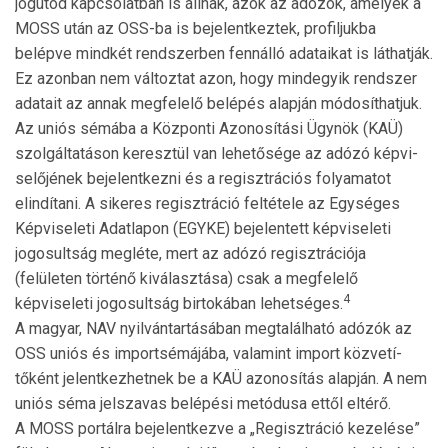
jogutód kapcsolatban is állnak, azok az adózók, amelyek a
MOSS után az OSS-ba is bejelentkeztek, profiljukba
belépve mindkét rendszerben fennálló adataikat is lát­hatják.
Ez azonban nem változtat azon, hogy mindegyik rendszer
ada­tait az annak megfelelő belépés alapján mó­dosíthatjuk.
Az uniós sémába a Központi Azonosítási Ügynök (KAÜ)
szolgáltatáson keresztül van lehetősége az adózó képvi­
selő­jének bejelentkezni és a regisztrációs folyamatot
elindítani. A sikeres regisztráció feltétele az Egységes
Képvi­se­le­ti Adatlapon (EGYKE) bejelentett képviseleti
jogosultság megléte, mert az adózó regisztrációja
(felületen történő ki­választása) csak a megfelelő
4
képviseleti jogosultság birtokában lehetséges.
A magyar, NAV nyilvántartásában megtalálható adózók az
OSS uniós és importsémájába, valamint import köz­vetí­
tőként jelentkezhetnek be a KAÜ azonosítás alapján. A nem
uniós séma jelszavas belépési metódusa ettől el­térő.
A MOSS portálra bejelentkezve a „Regisztráció ke­ze­lése”