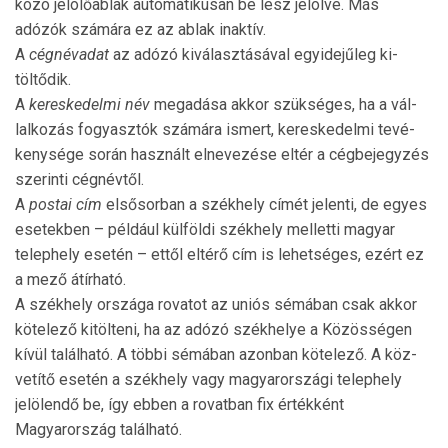
kozó jelölőablak automatikusan be lesz jelölve. Más
adózók számára ez az ablak inaktív.
A
cégnévadat
az adózó kiválasztásával egyidejűleg ki­
töltődik.
A
kereskedelmi név
megadása akkor szükséges, ha a vál­
lalkozás fogyasztók számára ismert, kereske­del­mi tevé­
keny­sége során használt elnevezése eltér a cég­bejegyzés
szerinti cégnévtől.
A
postai cím
elsősorban a székhely címét jelenti, de egyes
esetekben – például külföldi székhely mel­letti ma­gyar
telephely esetén – ettől eltérő cím is le­hetséges, ezért ez
a mező átírható.
A székhely országa rovatot az uniós sémában csak akkor
kötelező kitölteni, ha az adózó székhelye a Kö­zösségen
kívül található. A többi sémában azonban kötelező. A köz­
vetítő esetén a székhely vagy magyar­országi telephely
jelölendő be, így ebben a rovatban fix értékként
Magyarország található.