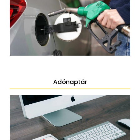
Adónaptár