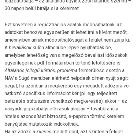
igazgatósága – az általános ügyintézési ha­táridő szerinti –
30 napon belül bírálja el a kérelmet.
Ezt követően a regisztrációs adatok módosíthatóak: az
ada­tokat behozva egyszerűen át lehet írni a kívánt mezőt,
amennyiben annak módosíthatóságát a felület nem zárja ki.
A
bevallások
külön almenübe lépve nyújthatóak be,
amelyben lehetőség van a megelőző bevallási időszakok
egyenlegeinek pdf formátumban történő letöltésére is.
Általános jellegű kérdés, probléma
felmerülése esetén a
NAV a Súgó menüben elérhető helpdesk címen nyújt segít­
séget, ha azonban a megkereső egy meg­adott adózóra vo­
nat­kozó specifikus információt kér (pl. egy teljesített
befizetés státuszára vonatkozó meg­keresés), akkor – az
irányadó jogszabályi előírások alapján – továbbra is a
hiteles azonosítást biztosító, e-papí­ron történő kérelem
benyújtása mutatkozik indokoltnak.
Ha az adózó a
kilépés
mellett dönt, azt szintén a felület