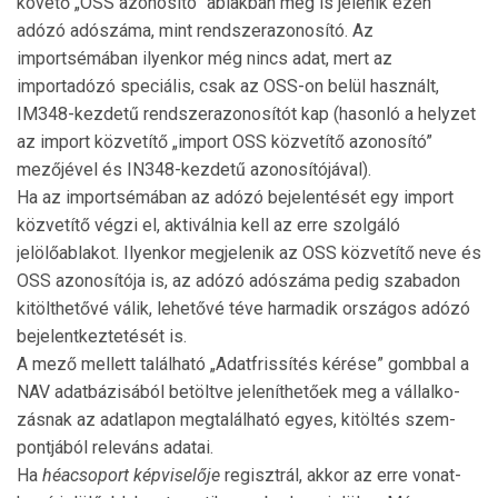
követő „OSS azonosító” ablakban meg is jelenik ezen
adózó adószáma, mint rend­szerazonosító. Az
importsémában ilyenkor még nincs adat, mert az
importadózó speci­ális, csak az OSS-on belül használt,
IM348-kezdetű rend­szer­azo­nosítót kap (hasonló a helyzet
az import közvetítő „import OSS közvetítő azonosító”
mezőjével és IN348-kezdetű azonosítójával).
Ha az importsémában az adózó bejelentését egy import
közvetítő végzi el, aktiválnia kell az erre szol­gáló
jelölőablakot. Ilyenkor megjelenik az OSS köz­vetítő neve és
OSS azo­nosítója is, az adózó adószáma pedig szabadon
kitölt­hetővé válik, lehetővé téve harmadik országos adózó
bejelentkeztetését is.
A mező mellett található „Adatfrissítés kérése” gomb­bal a
NAV adatbázisából betöltve jeleníthetőek meg a vállalko­
zás­nak az adatlapon megtalálható egyes, kitöltés szem­
pont­jából releváns adatai.
Ha
héacsoport képviselője
regisztrál, akkor az erre vo­nat­