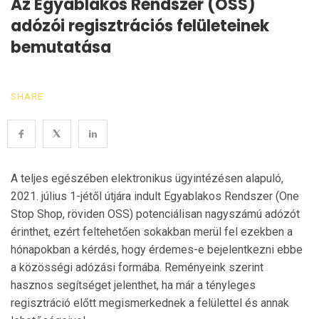
Az Egyablakos Rendszer (OSS)
adózói regisztrációs felületeinek
bemutatása
SHARE
A teljes egészében elektronikus ügyintézésen alapuló,
2021. július 1-jétől útjára indult Egyablakos Rend­szer (One
Stop Shop, röviden OSS) potenciálisan nagyszámú adózót
érinthet, ezért feltehetően sokak­ban merül fel ezekben a
hónapokban a kérdés, hogy érdemes-e bejelentkezni ebbe
a közösségi adózási for­mába. Reményeink szerint
hasznos segítséget je­lent­het, ha már a tényleges
regisztráció előtt megis­mer­kednek a felülettel és annak