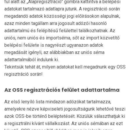
fül alatt az „Alapregisztráció” gombra kattintva a be­lépési
adatokat tartalmazó adatlapra jutunk. A re­gisztráció során
megadandó adatok közösségi jogi előírásokon alapulnak,
azaz minden tagállam arra jogosult adózói hasonló
adattartalmú és felépítésű felülettel ta­lálkozhatnak. Az
uniós, nem uniós és importséma, sőt az import közvetítő
belépési felülete is nagyrészt ugyan­azon adatok
megadását igényli, az alábbiakban az uniós séma
adattartalmából indulunk ki.
Tekintsük tehát át, milyen adatokat kell megadnunk egy OSS
regisztráció során!
Az OSS regisztrációs felület adattartalma
Az első lenyíló lista mindazon adózókat tartalmazza,
amelyekre nézve képviseleti jogosultságunk lehető­vé teszi
azok OSS-be történő beléptetését. Közülük választhatjuk ki
a regisztrálni kívánt vállalkozást. Az uniós sémában az ezt