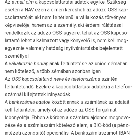
Az
e-mail cím
a kapcsolattartási adatok egyike. Szük­ség
esetén a NAV ezen a címen keresheti az adózó OSS kap­
csolattartóját, aki nem feltétlenül a vállal­ko­zás törvényes
képviselője, hanem az a személy, aki érdemi rálátással
rendelkezik az adózó OSS-ügyeire, tehát az OSS kapcso­
lat­tartó lehet alkalmazott vagy könyvelő is, nem kell meg­
egyeznie valamely hatósági nyilvántartásba bejelentett
sze­méllyel.
A
vállalkozás honlap
jának feltüntetése az uniós sémá­ban
nem kötelező, a több sémában azonban igen.
Az
OSS kapcsolattartó neve és telefonszáma
szintén
feltüntetendő. Ezekre a kapcsolattartási adatokra a telefon­
szám­nál kifejtettek irányadóak.
A
bankszámla-adatok
között annak a számlának az adatait
kell feltüntetni, amelyről az adózó az OSS forgalmát
lebonyolítja. Ebben a körben a számlatulajdonos megne­ve­­
zése és a számlaszám kötelező elem, a BIC-kód (a pénz­
intézeti azonosító) opcionális. A bankszámlaszámot IBAN