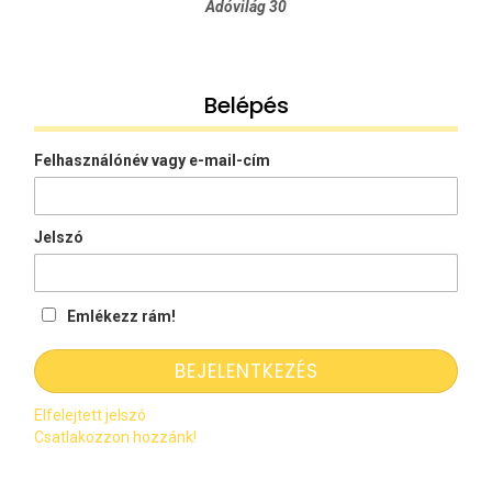
Adóvilág 30
Belépés
Felhasználónév vagy e-mail-cím
Jelszó
Emlékezz rám!
Elfelejtett jelszó
Csatlakozzon hozzánk!