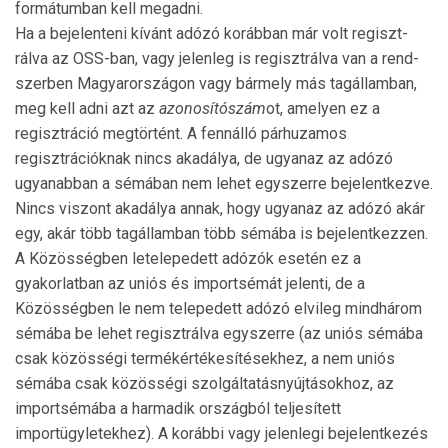
formátumban kell megadni.
Ha a bejelenteni kívánt adózó korábban már volt re­giszt­
rálva az OSS-ban, vagy jelenleg is regisztrálva van a rend­
szerben Magyarországon vagy bármely más tagállamban,
meg kell adni azt az
azonosítószám
ot, amelyen ez a
regiszt­ráció megtörtént. A fennálló párhuzamos
regisztrációknak nincs akadálya, de ugyanaz az adózó
ugyanabban a sé­má­ban nem lehet egyszerre bejelentkezve.
Nincs viszont akadálya annak, hogy ugyanaz az adózó akár
egy, akár több tagállamban több sémába is bejelentkezzen.
A Közös­ség­ben letelepedett adózók esetén ez a
gyakorlatban az uniós és importsémát jelenti, de a
Közösségben le nem tele­pe­dett adózó elvileg mindhárom
sémába be lehet regiszt­rálva egyszerre (az uniós sémába
csak közösségi termék­értékesítésekhez, a nem uniós
sémába csak közösségi szol­gál­tatásnyújtásokhoz, az
importsémába a harmadik ország­ból teljesített
importügyletekhez). A korábbi vagy jelenlegi be­jelentkezés