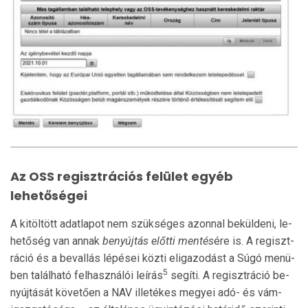
Az OSS regisztrációs felület egyéb
lehetőségei
A kitöltött adatlapot nem szükséges azonnal beküldeni, le­
hetőség van annak
benyújtás előtti mentés
ére is. A regiszt­
ráció és a bevallás lépései közti eligazodást a Sú­gó menü­
5
ben található felhasználói leírás
segíti. A re­gisztráció be­
nyúj­tását követően a NAV illetékes megyei adó- és vám­