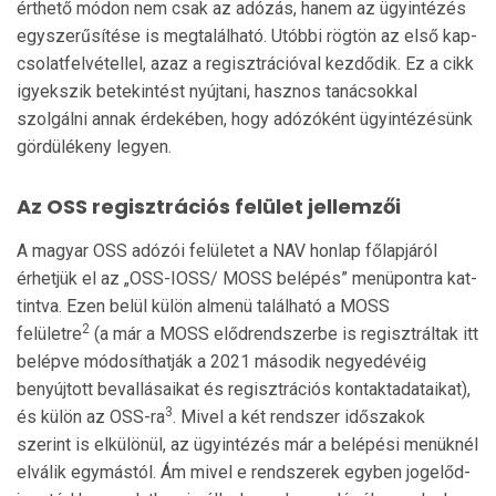
érthető módon nem csak az adózás, hanem az ügyintézés
egyszerűsítése is megtalálható. Utóbbi rög­tön az első kap­
cso­latfelvétellel, azaz a regisztrá­ci­ó­val kezdődik. Ez a cikk
igyekszik betekintést nyúj­tani, hasz­nos tanácsokkal
szolgál­ni annak érdeké­ben, hogy adózóként ügyintézésünk
gördülékeny legyen.
Az OSS regisztrációs felület jellemzői
A magyar OSS adózói felületet a NAV honlap főlapjáról
érhetjük el az „OSS-IOSS/ MOSS belépés” menü­pont­ra kat­
tintva. Ezen belül külön almenü található a MOSS
2
felületre
(a már a MOSS elődrendszerbe is re­giszt­ráltak itt
be­lép­ve módosíthatják a 2021 második negyed­évéig
benyújtott bevallásaikat és regisztrációs kontakt­ada­taikat),
3
és kü­lön az OSS-ra
. Mivel a két rendszer időszakok
szerint is elkülönül, az ügyintézés már a belépési menük­nél
elválik egymástól. Ám mivel e rendszerek egyben jogelőd-