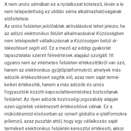
A nem uniós sémában ez a nyi­lat­ko­zat kö­te­lező, lévén a le
nem tele­pe­dett­ség ez utóbbi séma alkal­mazható­ságá­nak
előfeltétele.
Az uniós felületen jelölőablak aktiválásával lehet je­lezni, ha
az
adózó elektronikus felület alkalmazásával Kö­zös­ségben
nem letelepe­dett vállalkozásnak a Közösségen belüli ér­
tékesítéseit segíti elő
. Ez a mező az eddigi gyakorlat
tapasztalatai szerint félreértések alapjául szolgált. Itt
ugyanis nem az internetes felületen értékesítőkről van szó,
hanem az elektronikus gyűjtőplatformokról, amelyek más
adózók értékesí­té­seit segítik elő, azaz nem saját ter­mé­
keiket értékesítik, ha­nem a más adózók és uniós
fogyasztóik közötti kapcso­lat­te­remtéshez biztosítanak
felületet. Az ilyen adózók közös­ségi jogszabály alapján
ezen ügyletek vélelmezett értéke­sí­tőivé válnak. Ez a
működésmód elsősorban az ismert globális e-platformokra
jellemző, azaz pusztán attól, hogy egy vállalkozás saját
termékeit elektronikus felületén keresztül értékesíti, akkor