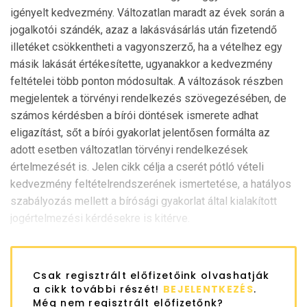
igényelt kedvezmény. Változatlan maradt az évek során a
jogalkotói szándék, azaz a lakásvásárlás után fizetendő
illetéket csökkentheti a vagyonszerző, ha a vételhez egy
másik lakását értékesítette, ugyanakkor a kedvezmény
feltételei több ponton módosultak. A változások részben
megjelentek a törvényi rendelkezés szövegezésében, de
számos kérdésben a bírói döntések ismerete adhat
eligazítást, sőt a bírói gyakorlat jelentősen formálta az
adott esetben változatlan törvényi rendelkezések
értelmezését is. Jelen cikk célja a cserét pótló vételi
kedvezmény feltételrendszerének ismertetése, a hatályos
szabályozás mellett a bírósági gyakorlat által kialakított
jogértelmezési kérdésekre is kitérve.
Csak regisztrált előfizetőink olvashatják
a cikk további részét!
BEJELENTKEZÉS
.
Még nem regisztrált előfizetőnk?