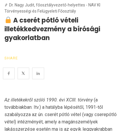
Dr. Nagy Judit, főosztályvezető-helyettes - NAV KI
Törvényességi és Felügyeleti Főosztály
A cserét pótló vételi
illetékkedvezmény a bírósági
gyakorlatban
SHARE
Az illetékekről szóló 1990. évi XCIII. törvény
(a
továbbiakban: Itv.) a hatályba lépésétől, 1991-től
szabályozza az ún. cserét pótló vétel (vagy cserepótló
vétel) intézményét, amely a magánszemélyek
lakásszerzése esetén ma is az egyik leggyakrabban