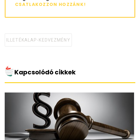
CSATLAKOZZON HOZZÁNK!
ILLETÉKALAP-KEDVEZMÉNY
Tagged
with
Kapcsolódó cikkek