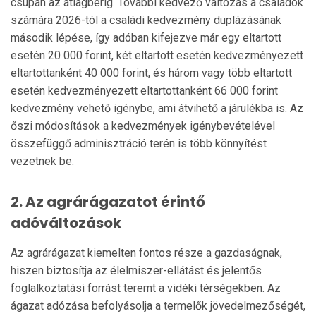
csupán az átlagbérig. További kedvező változás a családok
számára 2026-tól a családi kedvezmény duplázásának
második lépése, így adóban kifejezve már egy eltartott
esetén 20 000 forint, két eltartott esetén kedvezményezett
eltartottanként 40 000 forint, és három vagy több eltartott
esetén kedvezményezett eltartottanként 66 000 forint
kedvezmény vehető igénybe, ami átvihető a járulékba is. Az
őszi módosítások a kedvezmények igénybevételével
összefüggő adminisztráció terén is több könnyítést
vezetnek be.
2. Az agrárágazatot érintő
adóváltozások
Az agrárágazat kiemelten fontos része a gazdaságnak,
hiszen biztosítja az élelmiszer-ellátást és jelentős
foglalkoztatási forrást teremt a vidéki térségekben. Az
ágazat adózása befolyásolja a termelők jövedelmezőségét,