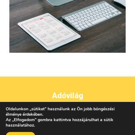
Adóvilág
Oldalunkon
„
sütiket
”
használunk az Ön jobb böngészési
●
●
●
IMPRESSZUM
ADATVÉDELEM
ÁSZF
KAPCSOLAT
élménye érdekében.
Az
„
Elfogadom
”
gombra kattintva hozzájárulhat a sütik
használatához.