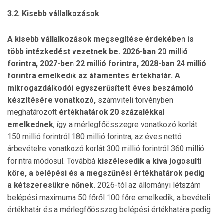
3.2. Kisebb vállalkozások
A kisebb vállalkozások megsegítése érdekében is
több intézkedést vezetnek be. 2026-ban 20 millió
forintra, 2027-ben 22 millió forintra, 2028-ban 24 millió
forintra emelkedik az áfamentes értékhatár. A
mikrogazdálkodói egyszerűsített éves beszámoló
készítésére vonatkozó,
számviteli törvényben
meghatározott
értékhatárok 20 százalékkal
emelkednek
, így a mérlegfőösszegre vonatkozó korlát
150 millió forintról 180 millió forintra, az éves nettó
árbevételre vonatkozó korlát 300 millió forintról 360 millió
forintra módosul. Továbbá
kiszélesedik a kiva jogosulti
köre, a belépési és a megszűnési értékhatárok pedig
a kétszeresükre nőnek.
2026-tól az állományi létszám
belépési maximuma 50 főről 100 főre emelkedik, a bevételi
értékhatár és a mérlegfőösszeg belépési értékhatára pedig