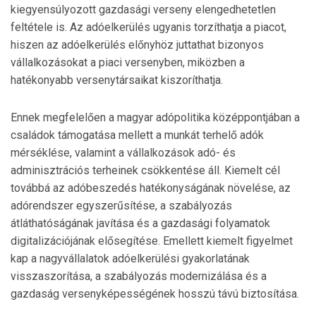
kiegyensúlyozott gazdasági verseny elengedhetetlen
feltétele is. Az adóelkerülés ugyanis torzíthatja a piacot,
hiszen az adóelkerülés előnyhöz juttathat bizonyos
vállalkozásokat a piaci versenyben, miközben a
hatékonyabb versenytársaikat kiszoríthatja.
Ennek megfelelően a magyar adópolitika középpontjában a
családok támogatása mellett a munkát terhelő adók
mérséklése, valamint a vállalkozások adó- és
adminisztrációs terheinek csökkentése áll. Kiemelt cél
továbbá az adóbeszedés hatékonyságának növelése, az
adórendszer egyszerűsítése, a szabályozás
átláthatóságának javítása és a gazdasági folyamatok
digitalizációjának elősegítése. Emellett kiemelt figyelmet
kap a nagyvállalatok adóelkerülési gyakorlatának
visszaszorítása, a szabályozás modernizálása és a
gazdaság versenyképességének hosszú távú biztosítása.