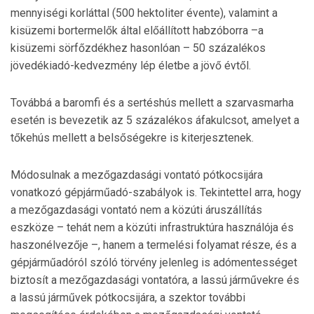
mennyiségi korláttal (500 hektoliter évente), valamint a
kisüzemi bortermelők által előállított habzóborra –a
kisüzemi sörfőzdékhez hasonlóan – 50 százalékos
jövedékiadó-kedvezmény lép életbe a jövő évtől.
Továbbá a baromfi és a sertéshús mellett a szarvasmarha
esetén is bevezetik az 5 százalékos áfakulcsot, amelyet a
tőkehús mellett a belsőségekre is kiterjesztenek.
Módosulnak a mezőgazdasági vontató pótkocsijára
vonatkozó gépjárműadó-szabályok is. Tekintettel arra, hogy
a mezőgazdasági vontató nem a közúti áruszállítás
eszköze – tehát nem a közúti infrastruktúra használója és
haszonélvezője –, hanem a termelési folyamat része, és a
gépjárműadóról szóló törvény jelenleg is adómentességet
biztosít a mezőgazdasági vontatóra, a lassú járművekre és
a lassú járművek pótkocsijára, a szektor további