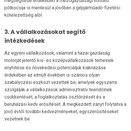
megsegítése érdekében a mezőgazdasági vontató
pótkocsija is mentesül a jövőben a gépjárműadó-fizetési
kötelezettség alól.
3. A vállalkozásokat segítő
intézkedések
Az egyéni vállalkozások, valamint a hazai gazdaság
motorját jelentő kis- és középvállalkozások terheinek
enyhítése és növekedési potenciáljuk kiaknázása
érdekében az elmúlt években is számos olyan
szabályozási eszközt vezettek be, amelyek egyszerre
szolgálják a vállalkozások adminisztratív teendőinek
csökkentését, a foglalkoztatás ösztönzését és a
beruházási kedv erősítését. A megkezdett irányt folytatva a
jövő évtől további kedvezményeket, egyszerűsítéseket
vezetnek be.