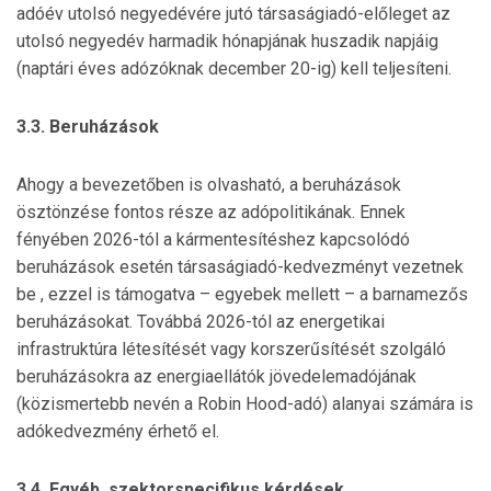
adóév utolsó negyedévére jutó társaságiadó-előleget az
utolsó negyedév harmadik hónapjának huszadik napjáig
(naptári éves adózóknak december 20-ig) kell teljesíteni.
3.3. Beruházások
Ahogy a bevezetőben is olvasható, a beruházások
ösztönzése fontos része az adópolitikának. Ennek
fényében 2026-tól a kármentesítéshez kapcsolódó
beruházások esetén társaságiadó-kedvezményt vezetnek
be , ezzel is támogatva – egyebek mellett – a barnamezős
beruházásokat. Továbbá 2026-tól az energetikai
infrastruktúra létesítését vagy korszerűsítését szolgáló
beruházásokra az energiaellátók jövedelemadójának
(közismertebb nevén a Robin Hood-adó) alanyai számára is
adókedvezmény érhető el.
3.4. Egyéb, szektorspecifikus kérdések