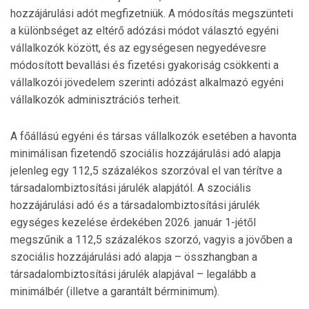
hozzájárulási adót megfizetniük. A módosítás megszünteti
a különbséget az eltérő adózási módot választó egyéni
vállalkozók között, és az egységesen negyedévesre
módosított bevallási és fizetési gyakoriság csökkenti a
vállalkozói jövedelem szerinti adózást alkalmazó egyéni
vállalkozók adminisztrációs terheit.
A főállású egyéni és társas vállalkozók esetében a havonta
minimálisan fizetendő szociális hozzájárulási adó alapja
jelenleg egy 112,5 százalékos szorzóval el van térítve a
társadalombiztosítási járulék alapjától. A szociális
hozzájárulási adó és a társadalombiztosítási járulék
egységes kezelése érdekében 2026. január 1-jétől
megszűnik a 112,5 százalékos szorzó, vagyis a jövőben a
szociális hozzájárulási adó alapja – összhangban a
társadalombiztosítási járulék alapjával – legalább a
minimálbér (illetve a garantált bérminimum).