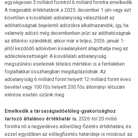
egységesen 3 milliárd forintról 6 milliárd forintra emelkedik.
A magasabb értékhatárok a 2025. december 1-jén vagy azt
követően a kisvállalati adóalanyiság választását az
adóhatóságnak bejelentő adózókra alkalmazandók, így, ha
valamely adózó még decemberben jelzi az adóhatóságnak
az áttérési szándékát, akkor már a teljes, 2026. január 1-
jétől kezdődő adóévben kivaalanyként állapíthatja meg az
adókötelezettségét. A kisvállalati adóalanyiság
megszűnési eseteinek tételes mértékei is a fentiekben
foglaltakkal összhangban megduplázódnak. Az
adóalanyiság 6 milliárd forint helyett 12 milliárd forint éves
bevétel vagy 100 fős helyett 200 fős állományi létszám
elérése esetén szűnik meg.
Emelkedik a társaságiadóelőleg-gyakorisághoz
tartozó általános értékhatár is.
2026-tól 20 millió
forintra nő a negyedéves adóelőleg-fizetés értékhatára, és
ezzel egyidőben az előlegfizetés határideje is módosul: az