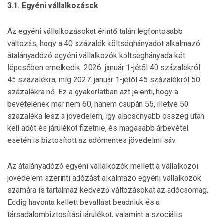
3.1. Egyéni vállalkozások
Az egyéni vállalkozásokat érintő talán legfontosabb
változás, hogy a 40 százalék költséghányadot alkalmazó
átalányadózó egyéni vállalkozók költséghányada két
lépcsőben emelkedik: 2026. január 1-jétől 40 százalékról
45 százalékra, míg 2027. január 1-jétől 45 százalékról 50
százalékra nő. Ez a gyakorlatban azt jelenti, hogy a
bevételének már nem 60, hanem csupán 55, illetve 50
százaléka lesz a jövedelem, így alacsonyabb összeg után
kell adót és járulékot fizetnie, és magasabb árbevétel
esetén is biztosított az adómentes jövedelmi sáv.
Az átalányadózó egyéni vállalkozók mellett a vállalkozói
jövedelem szerinti adózást alkalmazó egyéni vállalkozók
számára is tartalmaz kedvező változásokat az adócsomag.
Eddig havonta kellett bevallást beadniuk és a
társadalombiztosítási járulékot, valamint a szociális