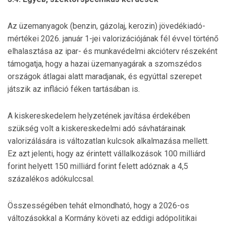
Az üzemanyagok (benzin, gázolaj, kerozin) jövedékiadó-
mértékei 2026. január 1-jei valorizációjának fél évvel történő
elhalasztása az ipar- és munkavédelmi akcióterv részeként
támogatja, hogy a hazai üzemanyagárak a szomszédos
országok átlagai alatt maradjanak, és egyúttal szerepet
játszik az infláció féken tartásában is.
A kiskereskedelem helyzetének javítása érdekében
szükség volt a kiskereskedelmi adó sávhatárainak
valorizálására is változatlan kulcsok alkalmazása mellett.
Ez azt jelenti, hogy az érintett vállalkozások 100 milliárd
forint helyett 150 milliárd forint felett adóznak a 4,5
százalékos adókulccsal.
Összességében tehát elmondható, hogy a 2026-os
változásokkal a Kormány követi az eddigi adópolitikai