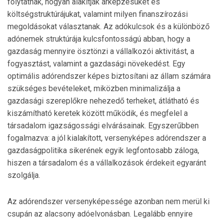
folytatnak, hogyan alakítják árképzésüket és
költségstruktúrájukat, valamint milyen finanszírozási
megoldásokat választanak. Az adókulcsok és a különböző
adónemek struktúrája kulcsfontosságú abban, hogy a
gazdaság mennyire ösztönzi a vállalkozói aktivitást, a
fogyasztást, valamint a gazdasági növekedést. Egy
optimális adórendszer képes biztosítani az állam számára
szükséges bevételeket, miközben minimalizálja a
gazdasági szereplőkre nehezedő terheket, átlátható és
kiszámítható keretek között működik, és megfelel a
társadalom igazságossági elvárásainak. Egyszerűbben
fogalmazva: a jól kialakított, versenyképes adórendszer a
gazdaságpolitika sikerének egyik legfontosabb záloga,
hiszen a társadalom és a vállalkozások érdekeit egyaránt
szolgálja.
Az adórendszer versenyképessége azonban nem merül ki
csupán az alacsony adóelvonásban. Legalább ennyire