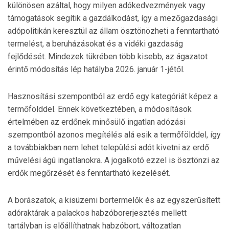
különösen azáltal, hogy milyen adókedvezmények vagy
támogatások segítik a gazdálkodást, így a mezőgazdasági
adópolitikán keresztül az állam ösztönözheti a fenntartható
termelést, a beruházásokat és a vidéki gazdaság
fejlődését. Mindezek tükrében több kisebb, az ágazatot
érintő módosítás lép hatályba 2026. január 1-jétől.
Hasznosítási szempontból az erdő egy kategóriát képez a
termőfölddel. Ennek következtében, a módosítások
értelmében az erdőnek minősülő ingatlan adózási
szempontból azonos megítélés alá esik a termőfölddel, így
a továbbiakban nem lehet települési adót kivetni az erdő
művelési ágú ingatlanokra. A jogalkotó ezzel is ösztönzi az
erdők megőrzését és fenntartható kezelését.
A borászatok, a kisüzemi bortermelők és az egyszerűsített
adóraktárak a palackos habzóborerjesztés mellett
tartályban is előállíthatnak habzóbort, változatlan