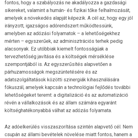
fontos, hogy a szabályozás ne akadályozza a gazdasági
sikereket, valamint a humán- és fizikai tőke felhalmozását,
amelyek a növekedés alapját képezik. A cél az, hogy egy jól
irányzott, igazságos adórendszert működtessünk,
amelyben az adózási folyamatok – a lehetőségekhez
mérten – egyszerűek, az adminisztrációs terhek pedig
alacsonyak. Ez utóbbiak kiemelt fontosságúak a
tervezhetőség javítása és a költségek mérséklése
szempontjából is. Az egyszerűsítés alapvetően a
párhuzamosságok megszüntetésére és az
adatszolgáltatások közötti szinergiák kihasználására
fókuszál, amelyek kapcsán a technológiai fejlődés további
lehetőségeket teremt: a digitalizáció és az automatizáció
révén a vállalkozások és az állam számára egyaránt
költséghatékonyabbá válhat az adózás folyamata.
Az adóelkerülés visszaszorítása szintén alapvető cél. Nem
csupán az állami bevételek növelése miatt fontos, hanem a