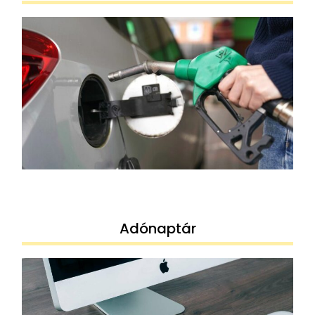
Adónaptár