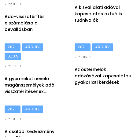
2022.03.01.
A kisvállalati adóval
kapcsolatos aktuális
Adó-visszatérítés
tudnivalók
elszámolása a
bevallásban
2021
ARCHÍV
2021
ARCHÍV
SZJA
2021.06.06.
2021.11.01.
Az őstermelők
adózásával kapcsolatos
A gyermeket nevelő
gyakorlati kérdések
magánszemélyek adó-
visszatérítésének
szabályai
2021
ARCHÍV
2021.05.01.
A családi kedvezmény