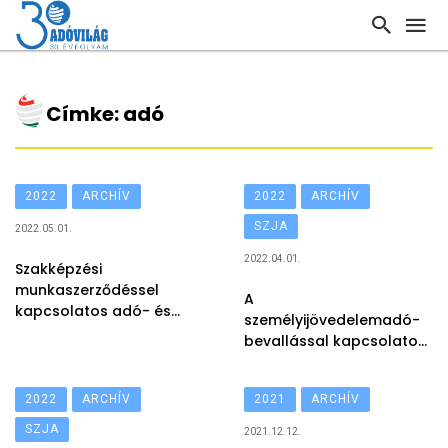
Címke: adó
2022
ARCHÍV
2022
ARCHÍV
SZJA
2022.05.01.
2022.04.01.
Szakképzési
munkaszerződéssel
A
kapcsolatos adó- és
személyijövedelemadó-
járulékkötelezettségek
bevallással kapcsolatos
gyakran ismételt
kérdések
2022
ARCHÍV
2021
ARCHÍV
SZJA
2021.12.12.