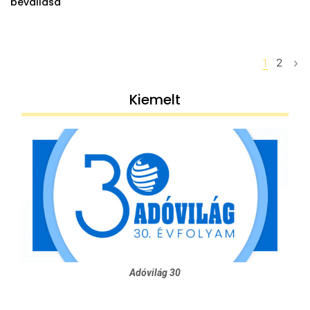
bevallása
Posts
1
2
navigation
Kiemelt
Adóvilág 30