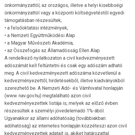
önkormányzattól, az országos, illetve a helyi kisebbségi
önkormányzattól vagy a központi költségvetéstől egyedi
támogatásban részesültek,
• a felsőoktatási intézmények,
• a Nemzeti Együttműködési Alap
• a Magyar Művészeti Akadémia,
• az Összefogás az Államadósság Ellen Alap.
A rendelkező nyilatkozaton a civil kedvezményezett
adószámát kell feltüntetni és csak egy adószám adható
meg. A civil kedvezményezett adószáma közvetlenül a
kedvezményezettől, hirdetésekből, illetve kiadványokból
szerezhető be. A Nemzeti Adó- és Vámhivatal honlapján
(www. nav.gov.hu) megtalálható azon civil
kedvezményezettek listája is, melyek az előző évben
részesültek a személyi jövedelemadó 1%-ából.
Ugyanakkor az állami adóhatóság (továbbiakban:
adóhatóság) az internetes honlapján közzéteszi azon civil
kedvezményezettek adatait is, akiket határozattal