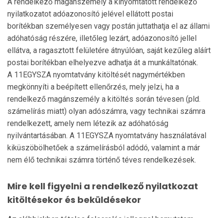
A rendelkező magánszemély a kinyomtatott rendelkező
nyilatkozatot adóazonosító jelével ellátott postai
borítékban személyesen vagy postán juttathatja el az állami
adóhatóság részére, illetőleg lezárt, adóazonosító jellel
ellátva, a ragasztott felületére átnyúlóan, saját kezűleg aláírt
postai borítékban elhelyezve adhatja át a munkáltatónak.
A 11EGYSZA nyomtatvány kitöltését nagymértékben
megkönnyíti a beépített ellenőrzés, mely jelzi, ha a
rendelkező magánszemély a kitöltés során tévesen (pld.
számelírás miatt) olyan adószámra, vagy technikai számra
rendelkezett, amely nem létezik az adóhatóság
nyilvántartásában. A 11EGYSZA nyomtatvány használatával
kiküszöbölhetőek a számelírásból adódó, valamint a már
nem élő technikai számra történő téves rendelkezések.
Mire kell figyelni a rendelkező nyilatkozat
kitöltésekor és beküldésekor