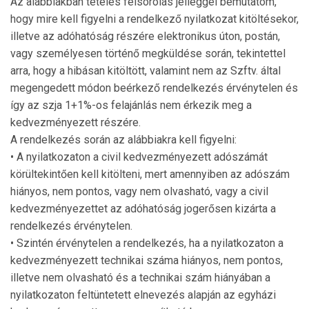
Az alábbiakban tételes felsorolás jelleggel bemutatom,
hogy mire kell figyelni a rendelkező nyilatkozat kitöltésekor,
illetve az adóhatóság részére elektronikus úton, postán,
vagy személyesen történő megküldése során, tekintettel
arra, hogy a hibásan kitöltött, valamint nem az Szftv. által
megengedett módon beérkező rendelkezés érvénytelen és
így az szja 1+1%-os felajánlás nem érkezik meg a
kedvezményezett részére.
A rendelkezés során az alábbiakra kell figyelni:
• A nyilatkozaton a civil kedvezményezett adószámát
körültekintően kell kitölteni, mert amennyiben az adószám
hiányos, nem pontos, vagy nem olvasható, vagy a civil
kedvezményezettet az adóhatóság jogerősen kizárta a
rendelkezés érvénytelen.
• Szintén érvénytelen a rendelkezés, ha a nyilatkozaton a
kedvezményezett technikai száma hiányos, nem pontos,
illetve nem olvasható és a technikai szám hiányában a
nyilatkozaton feltüntetett elnevezés alapján az egyházi