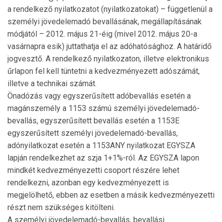
a rendelkező nyilatkozatot (nyilatkozatokat) – függetlenül a
személyi jövedelemadó bevallásának, megállapításának
módjától – 2012. május 21-éig (mivel 2012. május 20-a
vasárnapra esik) juttathatja el az adóhatósághoz. A határidő
jogvesztő. A rendelkező nyilatkozaton, illetve elektronikus
űrlapon fel kell tüntetni a kedvezményezett adószámát,
illetve a technikai számát.
Önadózás vagy egyszerűsített adóbevallás esetén a
magánszemély a 1153 számú személyi jövedelemadó-
bevallás, egyszerűsített bevallás esetén a 1153E
egyszerűsített személyi jövedelemadó-bevallás,
adónyilatkozat esetén a 1153ANY nyilatkozat EGYSZA
lapján rendelkezhet az szja 1+1%-ról. Az EGYSZA lapon
mindkét kedvezményezetti csoport részére lehet
rendelkezni, azonban egy kedvezményezett is
megjelölhető, ebben az esetben a másik kedvezményezetti
részt nem szükséges kitölteni.
A személyi jövedelemadó-bevallás, bevallási