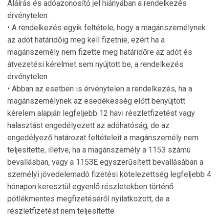
Aláírás és adóazonosító jel hiányában a rendelkezés
érvénytelen.
• A rendelkezés egyik feltétele, hogy a magánszemélynek
az adót határidőig meg kell fizetnie, ezért ha a
magánszemély nem fizette meg határidőre az adót és
átvezetési kérelmet sem nyújtott be, a rendelkezés
érvénytelen.
• Abban az esetben is érvénytelen a rendelkezés, ha a
magánszemélynek az esedékesség előtt benyújtott
kérelem alapján legfeljebb 12 havi részletfizetést vagy
halasztást engedélyezett az adóhatóság, de az
engedélyező határozat feltételeit a magánszemély nem
teljesítette, illetve, ha a magánszemély a 1153 számú
bevallásban, vagy a 1153E egyszerűsített bevallásában a
személyi jövedelemadó fizetési kötelezettség legfeljebb 4
hónapon keresztül egyenlő részletekben történő
pótlékmentes megfizetéséről nyilatkozott, de a
részletfizetést nem teljesítette.