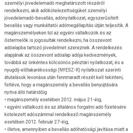
személyi jövedelemadó meghatározott részéről
rendelkezni, akik adókötelezettségüket személyi
jövedelemadó-bevallás, adónyilatkozat, egyszerűsített
bevallás vagy munkáltatói adómegállapítás útján teljesítik. A
magánszemélyeken túl az egyéni vállalkozók és az
őstermelők is jogosultak rendelkezni, ha összevont
adóalapba tartozó jövedelmet szereznek. A rendelkezés
alapjának az összevont adóalap adója kedvezmények,
továbbá az önkéntes kölcsönös pénztári nyilatkozat, és a
nyugdíj-előtakarékossági (NYESZ-R) nyilatkozat szerinti
átutalások levonása után fennmaradt részét kell tekinteni,
feltéve, hogy a magánszemély a bevallás benyújtására
nyitva álló határidőig
• magánszemély esetében 2012. május 21-éig,
• egyéni vállalkozó és az általános forgalmi adó fizetésére
kötelezett adószámmal rendelkező magánszemély
esetében 2012. február 27-éig,
• illetve, amennyiben a bevallás adóhatósági javítása miatt a