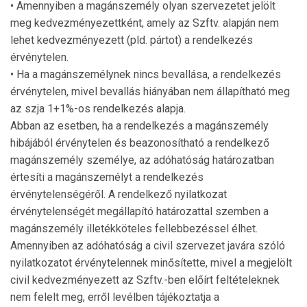
• Amennyiben a magánszemély olyan szervezetet jelölt
meg kedvezményezettként, amely az Szftv. alapján nem
lehet kedvezményezett (pld. pártot) a rendelkezés
érvénytelen.
• Ha a magánszemélynek nincs bevallása, a rendelkezés
érvénytelen, mivel bevallás hiányában nem állapítható meg
az szja 1+1%-os rendelkezés alapja.
Abban az esetben, ha a rendelkezés a magánszemély
hibájából érvénytelen és beazonosítható a rendelkező
magánszemély személye, az adóhatóság határozatban
értesíti a magánszemélyt a rendelkezés
érvénytelenségéről. A rendelkező nyilatkozat
érvénytelenségét megállapító határozattal szemben a
magánszemély illetékköteles fellebbezéssel élhet.
Amennyiben az adóhatóság a civil szervezet javára szóló
nyilatkozatot érvénytelennek minősítette, mivel a megjelölt
civil kedvezményezett az Szftv.-ben előírt feltételeknek
nem felelt meg, erről levélben tájékoztatja a