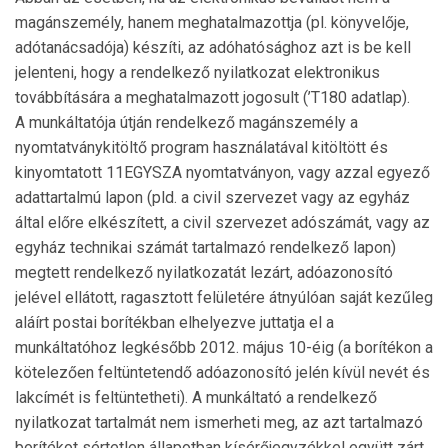
magánszemély, hanem meghatalmazottja (pl. könyvelője,
adótanácsadója) készíti, az adóhatósághoz azt is be kell
jelenteni, hogy a rendelkező nyilatkozat elektronikus
továbbítására a meghatalmazott jogosult (’T180 adatlap).
A munkáltatója útján rendelkező magánszemély a
nyomtatványkitöltő program használatával kitöltött és
kinyomtatott 11EGYSZA nyomtatványon, vagy azzal egyező
adattartalmú lapon (pld. a civil szervezet vagy az egyház
által előre elkészített, a civil szervezet adószámát, vagy az
egyház technikai számát tartalmazó rendelkező lapon)
megtett rendelkező nyilatkozatát lezárt, adóazonosító
jelével ellátott, ragasztott felületére átnyúlóan saját kezűleg
aláírt postai borítékban elhelyezve juttatja el a
munkáltatóhoz legkésőbb 2012. május 10-éig (a borítékon a
kötelezően feltüntetendő adóazonosító jelén kívül nevét és
lakcímét is feltüntetheti). A munkáltató a rendelkező
nyilatkozat tartalmát nem ismerheti meg, az azt tartalmazó
borítékot sértetlen állapotban kísérőjegyzékkel együtt zárt