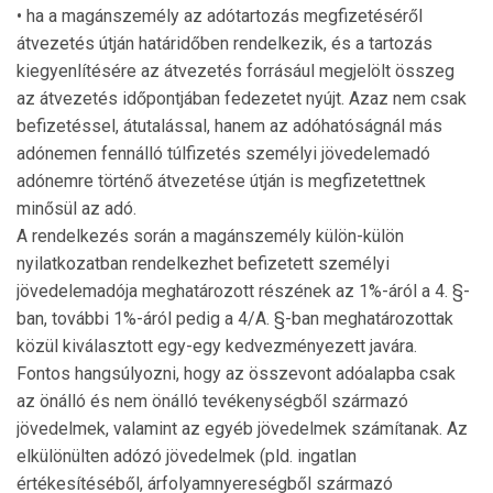
• ha a magánszemély az adótartozás megfizetéséről
átvezetés útján határidőben rendelkezik, és a tartozás
kiegyenlítésére az átvezetés forrásául megjelölt összeg
az átvezetés időpontjában fedezetet nyújt. Azaz nem csak
befizetéssel, átutalással, hanem az adóhatóságnál más
adónemen fennálló túlfizetés személyi jövedelemadó
adónemre történő átvezetése útján is megfizetettnek
minősül az adó.
A rendelkezés során a magánszemély külön-külön
nyilatkozatban rendelkezhet befizetett személyi
jövedelemadója meghatározott részének az 1%-áról a 4. §-
ban, további 1%-áról pedig a 4/A. §-ban meghatározottak
közül kiválasztott egy-egy kedvezményezett javára.
Fontos hangsúlyozni, hogy az összevont adóalapba csak
az önálló és nem önálló tevékenységből származó
jövedelmek, valamint az egyéb jövedelmek számítanak. Az
elkülönülten adózó jövedelmek (pld. ingatlan
értékesítéséből, árfolyamnyereségből származó