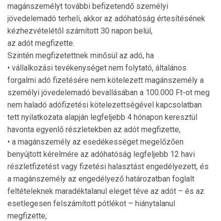
magánszemélyt további befizetendő személyi
jövedelemadó terheli, akkor az adóhatóság értesítésének
kézhezvételétől számított 30 napon belül,
az adót megfizette.
Szintén megfizetettnek minősül az adó, ha
• vállalkozási tevékenységet nem folytató, általános
forgalmi adó fizetésére nem kötelezett magánszemély a
személyi jövedelemadó bevallásában a 100.000 Ft-ot meg
nem haladó adófizetési kötelezettségével kapcsolatban
tett nyilatkozata alapján legfeljebb 4 hónapon keresztül
havonta egyenlő részletekben az adót megfizette,
• a magánszemély az esedékességet megelőzően
benyújtott kérelmére az adóhatóság legfeljebb 12 havi
részletfizetést vagy fizetési halasztást engedélyezett, és
a magánszemély az engedélyező határozatban foglalt
feltételeknek maradéktalanul eleget téve az adót – és az
esetlegesen felszámított pótlékot – hiánytalanul
megfizette,