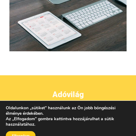
Adóvilág
Oldalunkon
„
sütiket
”
használunk az Ön jobb böngészési
●
●
●
IMPRESSZUM
ADATVÉDELEM
ÁSZF
KAPCSOLAT
élménye érdekében.
Az
„
Elfogadom
”
gombra kattintva hozzájárulhat a sütik
használatához.
Elfogadom