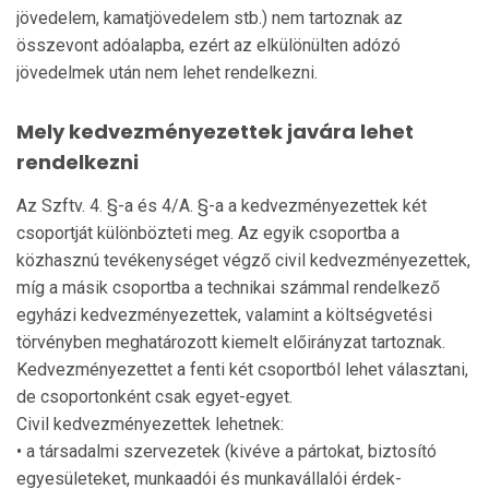
jövedelem, kamatjövedelem stb.) nem tartoznak az
összevont adóalapba, ezért az elkülönülten adózó
jövedelmek után nem lehet rendelkezni.
Mely kedvezményezettek javára lehet
rendelkezni
Az Szftv. 4. §-a és 4/A. §-a a kedvezményezettek két
csoportját különbözteti meg. Az egyik csoportba a
közhasznú tevékenységet végző civil kedvezményezettek,
míg a másik csoportba a technikai számmal rendelkező
egyházi kedvezményezettek, valamint a költségvetési
törvényben meghatározott kiemelt előirányzat tartoznak.
Kedvezményezettet a fenti két csoportból lehet választani,
de csoportonként csak egyet-egyet.
Civil kedvezményezettek lehetnek:
• a társadalmi szervezetek (kivéve a pártokat, biztosító
egyesületeket, munkaadói és munkavállalói érdek-