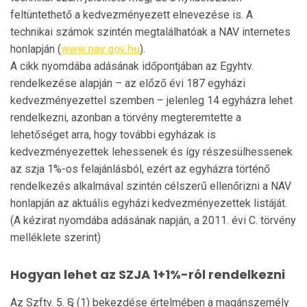
feltüntethető a kedvezményezett elnevezése is. A
technikai számok szintén megtalálhatóak a NAV internetes
honlapján (
www.nav.gov.hu
).
A cikk nyomdába adásának időpontjában az Egyhtv.
rendelkezése alapján – az előző évi 187 egyházi
kedvezményezettel szemben – jelenleg 14 egyházra lehet
rendelkezni, azonban a törvény megteremtette a
lehetőséget arra, hogy további egyházak is
kedvezményezettek lehessenek és így részesülhessenek
az szja 1%-os felajánlásból, ezért az egyházra történő
rendelkezés alkalmával szintén célszerű ellenőrizni a NAV
honlapján az aktuális egyházi kedvezményezettek listáját.
(A kézirat nyomdába adásának napján, a 2011. évi C. törvény
melléklete szerint)
Hogyan lehet az SZJA 1+1%-ról rendelkezni
Az Szftv. 5. § (1) bekezdése értelmében a magánszemély