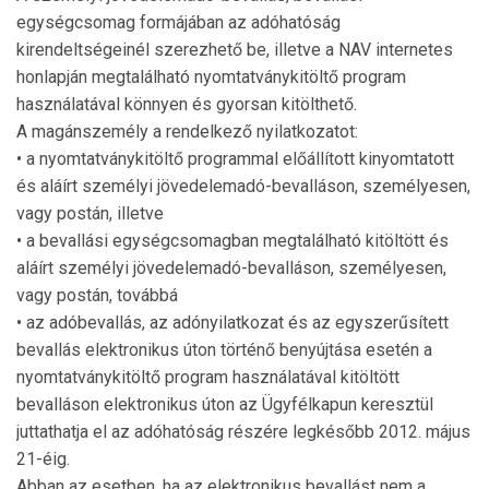
egységcsomag formájában az adóhatóság
kirendeltségeinél szerezhető be, illetve a NAV internetes
honlapján megtalálható nyomtatványkitöltő program
használatával könnyen és gyorsan kitölthető.
A magánszemély a rendelkező nyilatkozatot:
• a nyomtatványkitöltő programmal előállított kinyomtatott
és aláírt személyi jövedelemadó-bevalláson, személyesen,
vagy postán, illetve
• a bevallási egységcsomagban megtalálható kitöltött és
aláírt személyi jövedelemadó-bevalláson, személyesen,
vagy postán, továbbá
• az adóbevallás, az adónyilatkozat és az egyszerűsített
bevallás elektronikus úton történő benyújtása esetén a
nyomtatványkitöltő program használatával kitöltött
bevalláson elektronikus úton az Ügyfélkapun keresztül
juttathatja el az adóhatóság részére legkésőbb 2012. május
21-éig.
Abban az esetben, ha az elektronikus bevallást nem a