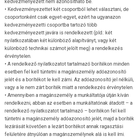
kedvezményezett nem azonosítható be.
• Kedvezményezettet két csoportból lehet választani, de
csoportonként csak egyet-egyet, ezért ha ugyanazon
kedvezményezetti csoportba tartozó több
kedvezményezett javára is rendelkezett (pld.: két
nyilatkozatában két különböző alapítványt, vagy két
különböző technikai számot jelölt meg) a rendelkezés
érvénytelen.
• A rendelkező nyilatkozatot tartalmazó borítékon minden
esetben fel kell tüntetni a magánszemély adóazonosító
jelét és a borítékot le kell zárni. Az adóazonosító jel nélküli,
vagy a le nem zárt boríték miatt a rendelkezés érvénytelen.
• Amennyiben a magánszemély a munkáltatója útján kíván
rendelkezni, abban az esetben a munkáltatónak átadott – a
rendelkező nyilatkozatot tartalmazó – borítékon fel kell
tüntetni a magánszemély adóazonosító jelét, majd a boríték
lezárását követően a lezárt borítékot annak ragasztási
felületére átnyúlóan a magánszemélynek alá is kell írni.