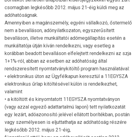
csomagban legkésőbb 2012. május 21-éig küldi meg az
adóhatóságnak.
Amennyiben a magánszemély, egyéni vállalkozó, őstermelő
nem a bevalláson, adónyilatkozaton, egyszerűsített
bevalláson, illetve munkáltatói adómegállapítás esetén a
munkáltatója útján kíván rendelkezni, vagy esetleg a
korábban beadott bevalláson elfelejtett rendelkezni az szja
1+1%-ról, abban az esetben az adóhatóság által
rendszeresített nyomtatványkitöltő program használatával:
• elektronikus úton az Ügyfélkapun keresztül a 11EGYSZA
elektronikus űrlap kitöltésével külön is rendelkezhet,
valamint
• a kitöltött és kinyomtatott 11EGYSZA nyomtatványon
(vagy azzal egyező adattartalmú lapon) tett nyilatkozatát
egy lezárt, adóazonosító jelével ellátott borítékban, postán
vagy személyesen is eljuttathatja az adóhatóság részére
legkésőbb 2012. május 21-éig,