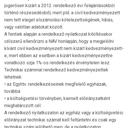
jogerősen kizárt a 2012. rendelkező évi felajánlásokból
történő részesedésből, mert pld. a civil kedvezményezett
nem tett eleget elszámolási kötelezettségének, hibás,
vagy valótlan adatokat közölt.
A fentiek alapján a rendelkező nyilatkozat kitöltésekor
célszerű ellenőrizni a NAV honlapján, hogy a megjelölni
kívánt civil kedvezményezett nem kizárt kedvezményezett-
e, mert ebben az esetben a kizárt kedvezményezettre
vonatkozó szja 1%-os rendelkezés érvénytelen lesz.
Technikai számmal rendelkező kedvezményezettek
lehetnek:
• az Egyhtv. rendelkezéseinek megfelelő egyházak,
továbbá
• a költségvetési törvényben, kiemelt előirányzatként
meghatározott cél.
A rendelkező nyilatkozaton az egyház vagy a költségvetési
előirányzat technikai számát kell feltüntetni és csak egy
technikai szám jelölhető meg, de a nyilatkozaton