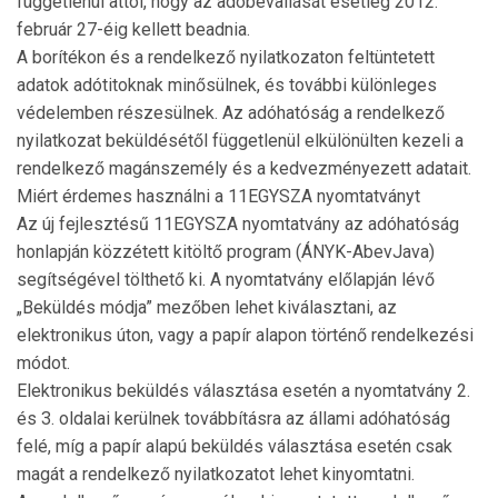
függetlenül attól, hogy az adóbevallását esetleg 2012.
február 27-éig kellett beadnia.
A borítékon és a rendelkező nyilatkozaton feltüntetett
adatok adótitoknak minősülnek, és további különleges
védelemben részesülnek. Az adóhatóság a rendelkező
nyilatkozat beküldésétől függetlenül elkülönülten kezeli a
rendelkező magánszemély és a kedvezményezett adatait.
Miért érdemes használni a 11EGYSZA nyomtatványt
Az új fejlesztésű 11EGYSZA nyomtatvány az adóhatóság
honlapján közzétett kitöltő program (ÁNYK-AbevJava)
segítségével tölthető ki. A nyomtatvány előlapján lévő
„Beküldés módja” mezőben lehet kiválasztani, az
elektronikus úton, vagy a papír alapon történő rendelkezési
módot.
Elektronikus beküldés választása esetén a nyomtatvány 2.
és 3. oldalai kerülnek továbbításra az állami adóhatóság
felé, míg a papír alapú beküldés választása esetén csak
magát a rendelkező nyilatkozatot lehet kinyomtatni.