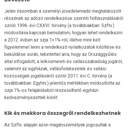
Jelen írásomban a személyi jövedelemadó meghatározott
részének az adózó rendelkezése szerinti felhasználásáról
szóló 1996. évi CXXVI. törvény (a továbbiakban: Szftv.)
módosítása kapcsán bemutatom, hogyan lehet rendelkezni
a 2012. évben az szja 1+1%-ról, illetve mire kell
figyelemmel lenni a rendelkező nyilatkozatok kitöltése és
beküldése során, tekintettel arra, hogy az Országgyűlés
által elfogadott, a lelkiismereti és vallásszabadság jogáról,
valamint az egyházak, vallásfelekezetek és vallási
közösségek jogállásáról szóló 2011. évi C. törvény (a
továbbiakban: Egyhtv.) jelentős mértékben módosította az
szja 1%-os felajánlásból részesülhető egyházi
kedvezményezettek körét.
Kik és mekkora összegről rendelkezhetnek
Az Szftv. alapján azon magánszemélyek jogosultak a