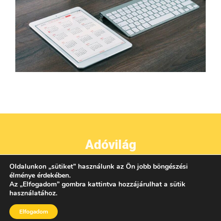
Adóvilág
Oldalunkon
„
sütiket
”
használunk az Ön jobb böngészési
●
●
●
IMPRESSZUM
ADATVÉDELEM
ÁSZF
KAPCSOLAT
élménye érdekében.
Az
„
Elfogadom
”
gombra kattintva hozzájárulhat a sütik
használatához.
Elfogadom
AZ OLDALON TALÁLHATÓ TARTALMAK UTÁNKÖZLÉSE CSAK A KIADÓ ENGEDÉLYÉVEL