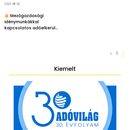
2023.08.02.
Mezőgazdasági
idénymunkákkal
kapcsolatos adóelkerülő
technikák
Posts
1
2
navigation
Kiemelt