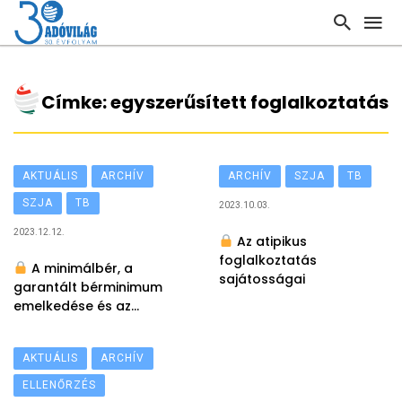
Címke: egyszerűsített foglalkoztatás
AKTUÁLIS
ARCHÍV
ARCHÍV
SZJA
TB
SZJA
TB
2023.10.03.
2023.12.12.
Az atipikus
foglalkoztatás
A minimálbér, a
sajátosságai
garantált bérminimum
emelkedése és az
adókötelezettségek
AKTUÁLIS
ARCHÍV
ELLENŐRZÉS